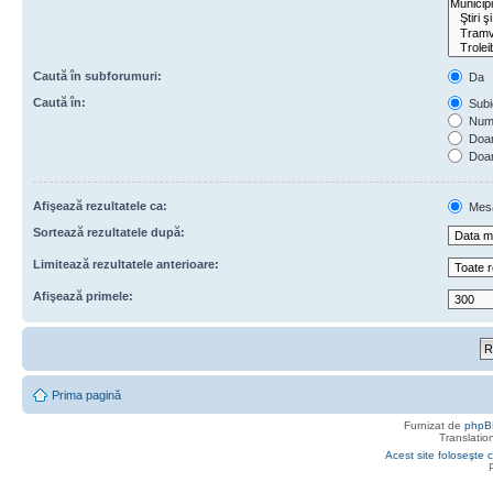
Caută în subforumuri:
Da
Caută în:
Subie
Numa
Doar 
Doar
Afişează rezultatele ca:
Mes
Sortează rezultatele după:
Limitează rezultatele anterioare:
Afişează primele:
Prima pagină
Furnizat de
phpB
Translatio
Acest site foloseşte c