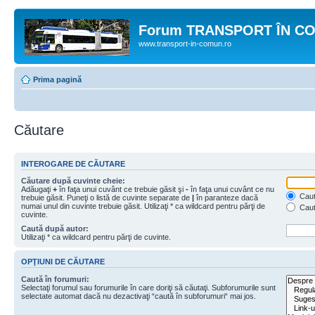
Forum TRANSPORT ÎN C
www.transport-in-comun.ro
Prima pagină
Căutare
INTEROGARE DE CĂUTARE
Căutare după cuvinte cheie:
Adăugaţi
+
în faţa unui cuvânt ce trebuie găsit şi
-
în faţa unui cuvânt ce nu
Caută
trebuie găsit. Puneţi o listă de cuvinte separate de
|
în paranteze dacă
numai unul din cuvinte trebuie găsit. Utilizaţi * ca wildcard pentru părţi de
Caut
cuvinte.
Caută după autor:
Utilizaţi * ca wildcard pentru părţi de cuvinte.
OPŢIUNI DE CĂUTARE
Caută în forumuri:
Selectaţi forumul sau forumurile în care doriţi să căutaţi. Subforumurile sunt
selectate automat dacă nu dezactivaţi “caută în subforumuri“ mai jos.