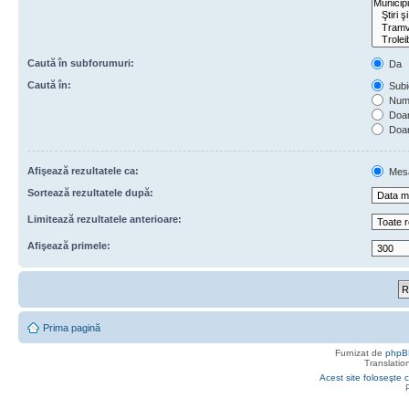
Caută în subforumuri:
Da
Caută în:
Subie
Numa
Doar 
Doar
Afişează rezultatele ca:
Mes
Sortează rezultatele după:
Limitează rezultatele anterioare:
Afişează primele:
Prima pagină
Furnizat de
phpB
Translatio
Acest site foloseşte c