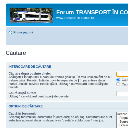
Forum TRANSPORT ÎN C
www.transport-in-comun.ro
Prima pagină
Căutare
INTEROGARE DE CĂUTARE
Căutare după cuvinte cheie:
Adăugaţi
+
în faţa unui cuvânt ce trebuie găsit şi
-
în faţa unui cuvânt ce nu
Caută
trebuie găsit. Puneţi o listă de cuvinte separate de
|
în paranteze dacă
numai unul din cuvinte trebuie găsit. Utilizaţi * ca wildcard pentru părţi de
Caut
cuvinte.
Caută după autor:
Utilizaţi * ca wildcard pentru părţi de cuvinte.
OPŢIUNI DE CĂUTARE
Caută în forumuri:
Selectaţi forumul sau forumurile în care doriţi să căutaţi. Subforumurile sunt
selectate automat dacă nu dezactivaţi “caută în subforumuri“ mai jos.