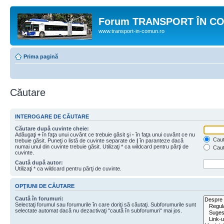
Forum TRANSPORT ÎN C
www.transport-in-comun.ro
Prima pagină
Căutare
INTEROGARE DE CĂUTARE
Căutare după cuvinte cheie:
Adăugaţi
+
în faţa unui cuvânt ce trebuie găsit şi
-
în faţa unui cuvânt ce nu
Caută
trebuie găsit. Puneţi o listă de cuvinte separate de
|
în paranteze dacă
numai unul din cuvinte trebuie găsit. Utilizaţi * ca wildcard pentru părţi de
Caut
cuvinte.
Caută după autor:
Utilizaţi * ca wildcard pentru părţi de cuvinte.
OPŢIUNI DE CĂUTARE
Caută în forumuri:
Selectaţi forumul sau forumurile în care doriţi să căutaţi. Subforumurile sunt
selectate automat dacă nu dezactivaţi “caută în subforumuri“ mai jos.