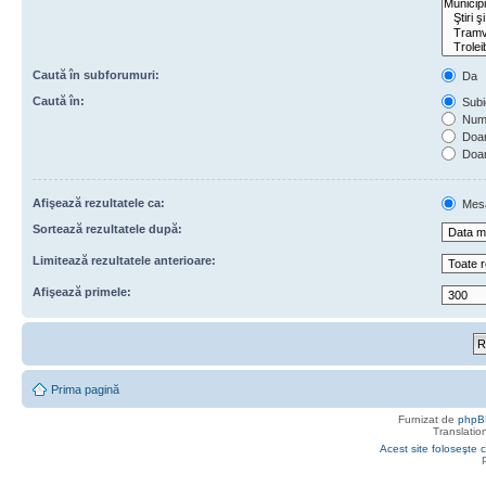
Caută în subforumuri:
Da
Caută în:
Subie
Numa
Doar 
Doar
Afişează rezultatele ca:
Mes
Sortează rezultatele după:
Limitează rezultatele anterioare:
Afişează primele:
Prima pagină
Furnizat de
phpB
Translatio
Acest site foloseşte c