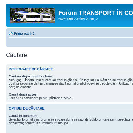
Forum TRANSPORT ÎN C
www.transport-in-comun.ro
Prima pagină
Căutare
INTEROGARE DE CĂUTARE
Căutare după cuvinte cheie:
Adăugaţi
+
în faţa unui cuvânt ce trebuie găsit şi
-
în faţa unui cuvânt ce nu trebuie găsit
cuvinte separate de
|
în paranteze dacă numai unul din cuvinte trebuie găsit. Utilizaţi *
părţi de cuvinte.
Caută după autor:
Utilizaţi * ca wildcard pentru părţi de cuvinte.
OPŢIUNI DE CĂUTARE
Caută în forumuri:
Selectaţi forumul sau forumurile în care doriţi să căutaţi. Subforumurile sunt selectate
dezactivaţi “caută în subforumuri“ mai jos.