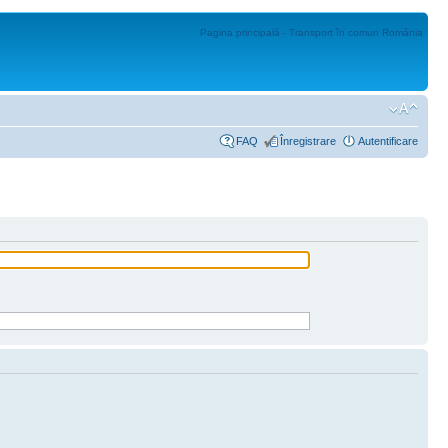
Pagina principală - Transport în comun România
FAQ
Înregistrare
Autentificare