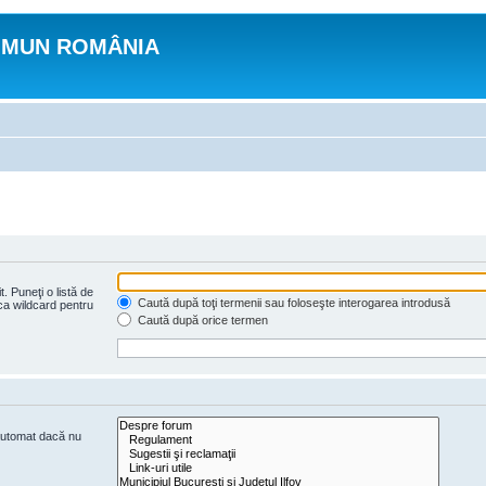
OMUN ROMÂNIA
. Puneţi o listă de
Caută după toţi termenii sau foloseşte interogarea introdusă
 ca wildcard pentru
Caută după orice termen
 automat dacă nu