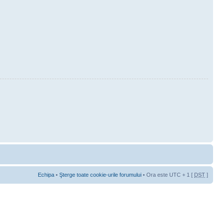
Echipa
•
Şterge toate cookie-urile forumului
• Ora este UTC + 1 [
DST
]