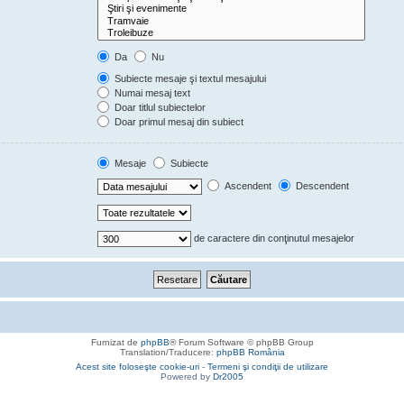
Da
Nu
Subiecte mesaje şi textul mesajului
Numai mesaj text
Doar titlul subiectelor
Doar primul mesaj din subiect
Mesaje
Subiecte
Ascendent
Descendent
de caractere din conţinutul mesajelor
Furnizat de
phpBB
® Forum Software © phpBB Group
Translation/Traducere:
phpBB România
Acest site foloseşte cookie-uri
-
Termeni şi condiţii de utilizare
Powered by
Dr2005