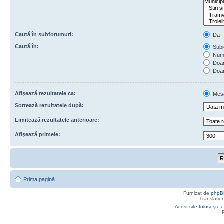
Caută în subforumuri:
Da
Caută în:
Subie
Numa
Doar 
Doar
Afişează rezultatele ca:
Mes
Sortează rezultatele după:
Limitează rezultatele anterioare:
Afişează primele:
Prima pagină
Furnizat de
phpB
Translatio
Acest site foloseşte c