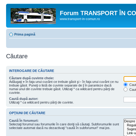
Forum TRANSPORT ÎN C
www.transport-in-comun.ro
Prima pagină
Căutare
INTEROGARE DE CĂUTARE
Căutare după cuvinte cheie:
Adăugaţi
+
în faţa unui cuvânt ce trebuie găsit şi
-
în faţa unui cuvânt ce nu
Caută
trebuie găsit. Puneţi o listă de cuvinte separate de
|
în paranteze dacă
numai unul din cuvinte trebuie găsit. Utilizaţi * ca wildcard pentru părţi de
Caut
cuvinte.
Caută după autor:
Utilizaţi * ca wildcard pentru părţi de cuvinte.
OPŢIUNI DE CĂUTARE
Caută în forumuri:
Selectaţi forumul sau forumurile în care doriţi să căutaţi. Subforumurile sunt
selectate automat dacă nu dezactivaţi “caută în subforumuri“ mai jos.