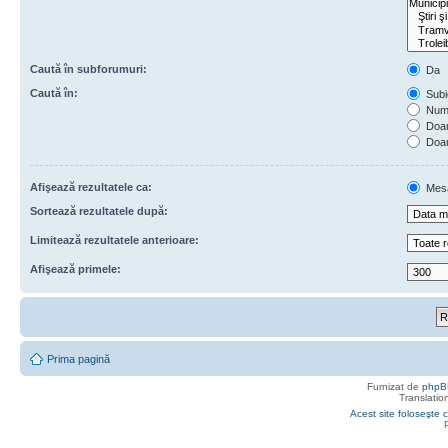
Caută în subforumuri:
Da
Caută în:
Subie
Numa
Doar 
Doar
Afişează rezultatele ca:
Mes
Sortează rezultatele după:
Limitează rezultatele anterioare:
Afişează primele:
Prima pagină
Furnizat de
phpB
Translatio
Acest site foloseşte c