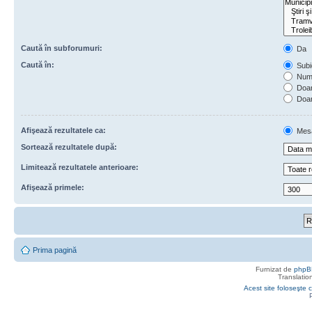
Caută în subforumuri:
Da
Caută în:
Subie
Numa
Doar 
Doar
Afişează rezultatele ca:
Mes
Sortează rezultatele după:
Limitează rezultatele anterioare:
Afişează primele:
Prima pagină
Furnizat de
phpB
Translatio
Acest site foloseşte c