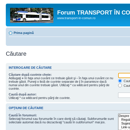
Forum TRANSPORT ÎN C
www.transport-in-comun.ro
Prima pagină
Căutare
INTEROGARE DE CĂUTARE
Căutare după cuvinte cheie:
Adăugaţi
+
în faţa unui cuvânt ce trebuie găsit şi
-
în faţa unui cuvânt ce nu
Caută
trebuie găsit. Puneţi o listă de cuvinte separate de
|
în paranteze dacă
numai unul din cuvinte trebuie găsit. Utilizaţi * ca wildcard pentru părţi de
Caut
cuvinte.
Caută după autor:
Utilizaţi * ca wildcard pentru părţi de cuvinte.
OPŢIUNI DE CĂUTARE
Caută în forumuri:
Selectaţi forumul sau forumurile în care doriţi să căutaţi. Subforumurile sunt
selectate automat dacă nu dezactivaţi “caută în subforumuri“ mai jos.