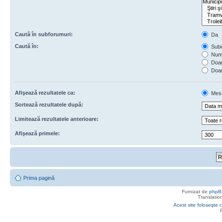
Caută în subforumuri:
Da
Caută în:
Subie
Numa
Doar 
Doar
Afişează rezultatele ca:
Mes
Sortează rezultatele după:
Limitează rezultatele anterioare:
Afişează primele:
Prima pagină
Furnizat de
phpB
Translatio
Acest site foloseşte c