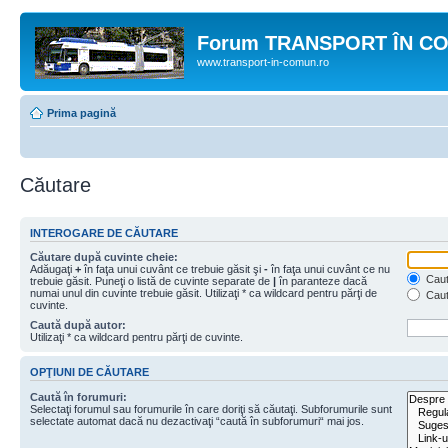
Forum TRANSPORT ÎN C
www.transport-in-comun.ro
Prima pagină
Căutare
INTEROGARE DE CĂUTARE
Căutare după cuvinte cheie:
Adăugaţi
+
în faţa unui cuvânt ce trebuie găsit şi
-
în faţa unui cuvânt ce nu
Caută
trebuie găsit. Puneţi o listă de cuvinte separate de
|
în paranteze dacă
numai unul din cuvinte trebuie găsit. Utilizaţi * ca wildcard pentru părţi de
Caut
cuvinte.
Caută după autor:
Utilizaţi * ca wildcard pentru părţi de cuvinte.
OPŢIUNI DE CĂUTARE
Caută în forumuri:
Selectaţi forumul sau forumurile în care doriţi să căutaţi. Subforumurile sunt
selectate automat dacă nu dezactivaţi “caută în subforumuri“ mai jos.