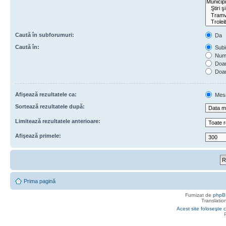
Caută în subforumuri:
Da
Caută în:
Subie
Numa
Doar 
Doar
Afişează rezultatele ca:
Mes
Sortează rezultatele după:
Limitează rezultatele anterioare:
Afişează primele:
Prima pagină
Furnizat de
phpB
Translatio
Acest site foloseşte c