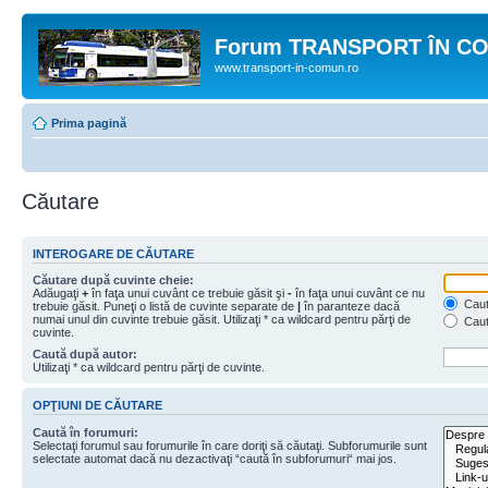
Forum TRANSPORT ÎN C
www.transport-in-comun.ro
Prima pagină
Căutare
INTEROGARE DE CĂUTARE
Căutare după cuvinte cheie:
Adăugaţi
+
în faţa unui cuvânt ce trebuie găsit şi
-
în faţa unui cuvânt ce nu
Caută
trebuie găsit. Puneţi o listă de cuvinte separate de
|
în paranteze dacă
numai unul din cuvinte trebuie găsit. Utilizaţi * ca wildcard pentru părţi de
Caut
cuvinte.
Caută după autor:
Utilizaţi * ca wildcard pentru părţi de cuvinte.
OPŢIUNI DE CĂUTARE
Caută în forumuri:
Selectaţi forumul sau forumurile în care doriţi să căutaţi. Subforumurile sunt
selectate automat dacă nu dezactivaţi “caută în subforumuri“ mai jos.