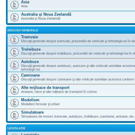
Asia
Asia
Australia şi Noua Zeelandă
Australia şi Noua Zeelandă
DISCUŢII GENERALE
Tramvaie
Discuţii generale despre tramvaie, prezentări de vehicule şi tehnologii noi în do
Troleibuze
Discuţii generale despre troleibuze, prezentări de vehicule şi tehnologii noi în d
Autobuze
Discuţii generale despre autobuze, autocare şi alte vehicule asimilate acestora 
tehnologii noi
Camioane
Discuţii generale despre camioane şi alte vehicule asimilate acestora conform le
Alte mijloace de transport
Avioane, nave şi alte mijloace de transport în comun
Modelism
Modelism feroviar şi urban
Simulatoare
Simuatoare de trenuri, tramvaie, autobuze, troleibuze, camioane, avioane, etc.
LEGISLAŢIE
Legislaţie