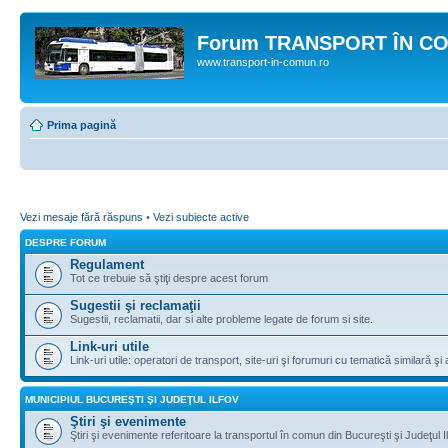
Forum TRANSPORT ÎN C
www.transport-in-comun.ro
Prima pagină
Vezi mesaje fără răspuns
•
Vezi subiecte active
DESPRE FORUM
Regulament
Tot ce trebuie să ştiţi despre acest forum
Sugestii şi reclamaţii
Sugestii, reclamatii, dar si alte probleme legate de forum si site.
Link-uri utile
Link-uri utile: operatori de transport, site-uri şi forumuri cu tematică similară şi a
MUNICIPIUL BUCUREŞTI ŞI JUDEŢUL ILFOV
Ştiri şi evenimente
Ştiri şi evenimente referitoare la transportul în comun din Bucureşti şi Judeţul I