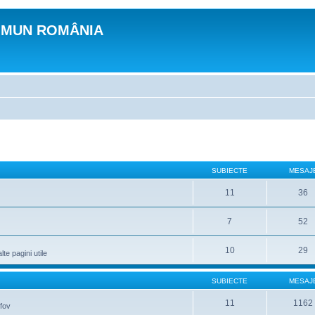
OMUN ROMÂNIA
SUBIECTE
MESAJ
11
36
7
52
10
29
lte pagini utile
SUBIECTE
MESAJ
11
1162
lfov