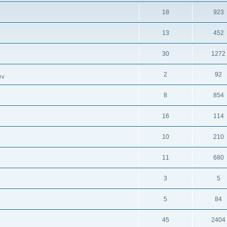
18
923
13
452
30
1272
2
92
rv
8
854
16
114
10
210
11
680
3
5
5
84
45
2404