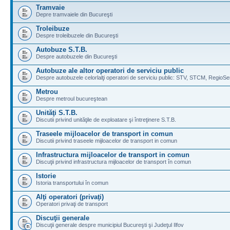
Tramvaie
Depre tramvaiele din Bucureşti
Troleibuze
Despre troleibuzele din Bucureşti
Autobuze S.T.B.
Despre autobuzele din Bucureşti
Autobuze ale altor operatori de serviciu public
Despre autobuzele celorlalţi operatori de serviciu public: STV, STCM, RegioSe
Metrou
Despre metroul bucureştean
Unităţi S.T.B.
Discutii privind unităţile de exploatare şi întreţinere S.T.B.
Traseele mijloacelor de transport in comun
Discutii privind traseele mijloacelor de transport in comun
Infrastructura mijloacelor de transport in comun
Discuţii privind infrastructura mijloacelor de transport în comun
Istorie
Istoria transportului în comun
Alţi operatori (privaţi)
Operatori privaţi de transport
Discuţii generale
Discuţii generale despre municipiul Bucureşti şi Judeţul Ilfov