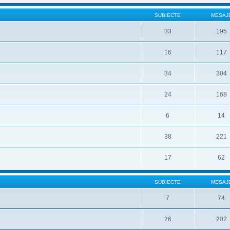
SUBIECTE
MESAJ
33
195
16
117
34
304
24
168
6
14
38
221
17
62
SUBIECTE
MESAJ
7
74
26
202