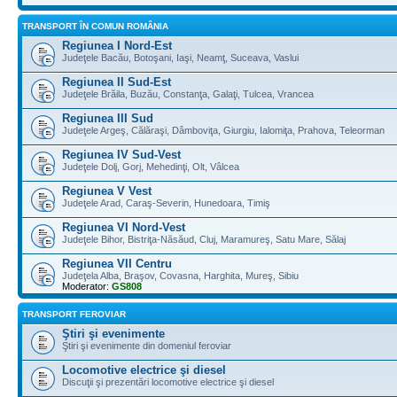
TRANSPORT ÎN COMUN ROMÂNIA
Regiunea I Nord-Est
Judeţele Bacău, Botoşani, Iaşi, Neamţ, Suceava, Vaslui
Regiunea II Sud-Est
Judeţele Brăila, Buzău, Constanţa, Galaţi, Tulcea, Vrancea
Regiunea III Sud
Judeţele Argeş, Călăraşi, Dâmboviţa, Giurgiu, Ialomiţa, Prahova, Teleorman
Regiunea IV Sud-Vest
Judeţele Dolj, Gorj, Mehedinţi, Olt, Vâlcea
Regiunea V Vest
Judeţele Arad, Caraş-Severin, Hunedoara, Timiş
Regiunea VI Nord-Vest
Judeţele Bihor, Bistriţa-Năsăud, Cluj, Maramureş, Satu Mare, Sălaj
Regiunea VII Centru
Judeţela Alba, Braşov, Covasna, Harghita, Mureş, Sibiu
Moderator:
GS808
TRANSPORT FEROVIAR
Ştiri şi evenimente
Ştiri şi evenimente din domeniul feroviar
Locomotive electrice şi diesel
Discuţii şi prezentări locomotive electrice şi diesel