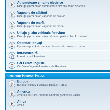
Automotoare şi rame electrice
Discuţii şi prezentări automotoare diesel şi rame electrice
Vagoane de călători
Discuţii şi prezentări vagoane de călători
Vagoane de marfă
Discuţii şi prezentări vagoane de marfă
Utilaje şi alte vehicule feroviare
Discuţii şi prezentări utilaje, drezine şi alte vehicule feroviare
Operatori privaţi
Operatori privaţi de transport feroviar de călători şi marfă
Infrastructură
Infrastructură feroviară
Căi Ferate Înguste
Căi ferate înguste/forestiere din România
TRANSPORT ÎN COMUN ÎN LUME
Europa
Europa (inclusiv Federaţia Rusă şi Turcia)
America
America de Nord, America Centrală şi America Latină
Africa
Africa