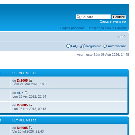
Căutare avansată
Pagina principală - Transport în comun România
FAQ
Înregistrare
Autentificare
Acum este Sâm 08 Aug 2026, 14:48
E
ULTIMUL MESAJ
de
Dr2005
Sâm 21 Mar 2020, 18:35
de
ADK
Lun 25 Apr 2022, 22:34
de
Dr2005
Lun 26 Noi 2018, 09:18
E
ULTIMUL MESAJ
de
Dr2005
Vin 10 Iul 2026, 21:43