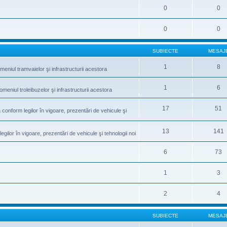
0
0
0
0
SUBIECTE
MESAJ
1
8
meniul tramvaielor şi infrastructurii acestora
1
6
omeniul troleibuzelor şi infrastructurii acestora
17
51
conform legilor în vigoare, prezentări de vehicule şi
13
141
gilor în vigoare, prezentări de vehicule şi tehnologii noi
6
73
1
3
2
4
SUBIECTE
MESAJ