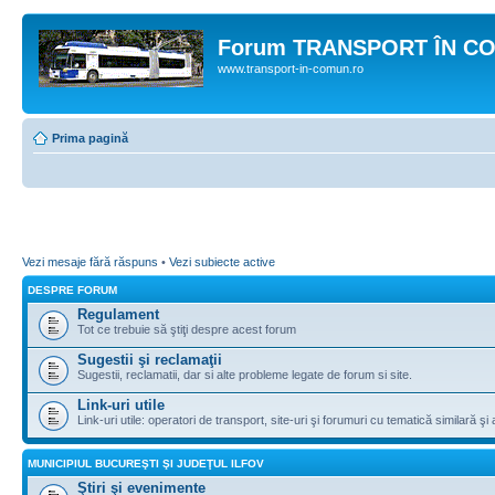
Forum TRANSPORT ÎN C
www.transport-in-comun.ro
Prima pagină
Vezi mesaje fără răspuns
•
Vezi subiecte active
DESPRE FORUM
Regulament
Tot ce trebuie să ştiţi despre acest forum
Sugestii şi reclamaţii
Sugestii, reclamatii, dar si alte probleme legate de forum si site.
Link-uri utile
Link-uri utile: operatori de transport, site-uri şi forumuri cu tematică similară şi a
MUNICIPIUL BUCUREŞTI ŞI JUDEŢUL ILFOV
Ştiri şi evenimente