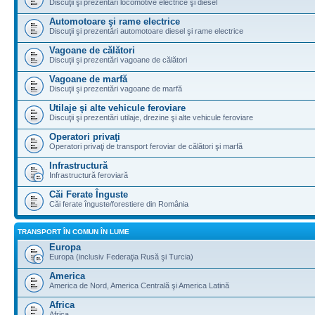
Discuţii şi prezentări locomotive electrice şi diesel
Automotoare şi rame electrice
Discuţii şi prezentări automotoare diesel şi rame electrice
Vagoane de călători
Discuţii şi prezentări vagoane de călători
Vagoane de marfă
Discuţii şi prezentări vagoane de marfă
Utilaje şi alte vehicule feroviare
Discuţii şi prezentări utilaje, drezine şi alte vehicule feroviare
Operatori privaţi
Operatori privaţi de transport feroviar de călători şi marfă
Infrastructură
Infrastructură feroviară
Căi Ferate Înguste
Căi ferate înguste/forestiere din România
TRANSPORT ÎN COMUN ÎN LUME
Europa
Europa (inclusiv Federaţia Rusă şi Turcia)
America
America de Nord, America Centrală şi America Latină
Africa
Africa