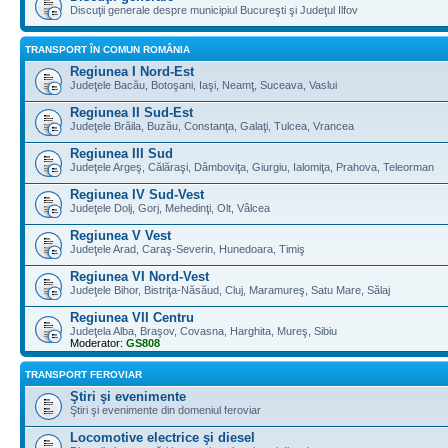
Discuţii generale despre municipiul Bucureşti şi Judeţul Ilfov
TRANSPORT ÎN COMUN ROMÂNIA
Regiunea I Nord-Est
Judeţele Bacău, Botoşani, Iaşi, Neamţ, Suceava, Vaslui
Regiunea II Sud-Est
Judeţele Brăila, Buzău, Constanţa, Galaţi, Tulcea, Vrancea
Regiunea III Sud
Judeţele Argeş, Călăraşi, Dâmboviţa, Giurgiu, Ialomiţa, Prahova, Teleorman
Regiunea IV Sud-Vest
Judeţele Dolj, Gorj, Mehedinţi, Olt, Vâlcea
Regiunea V Vest
Judeţele Arad, Caraş-Severin, Hunedoara, Timiş
Regiunea VI Nord-Vest
Judeţele Bihor, Bistriţa-Năsăud, Cluj, Maramureş, Satu Mare, Sălaj
Regiunea VII Centru
Judeţela Alba, Braşov, Covasna, Harghita, Mureş, Sibiu
Moderator:
GS808
TRANSPORT FEROVIAR
Ştiri şi evenimente
Ştiri şi evenimente din domeniul feroviar
Locomotive electrice şi diesel