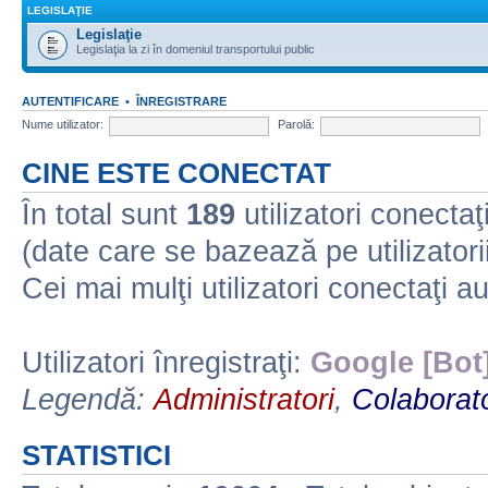
LEGISLAŢIE
Legislaţie
Legislaţia la zi în domeniul transportului public
AUTENTIFICARE
•
ÎNREGISTRARE
Nume utilizator:
Parolă:
CINE ESTE CONECTAT
În total sunt
189
utilizatori conectaţi 
(date care se bazează pe utilizatorii
Cei mai mulţi utilizatori conectaţi a
Utilizatori înregistraţi:
Google [Bot
Legendă:
Administratori
,
Colaborato
STATISTICI