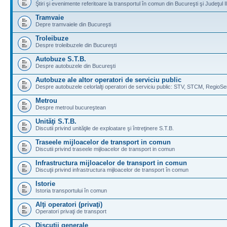
Ştiri şi evenimente referitoare la transportul în comun din Bucureşti şi Judeţul I
Tramvaie
Depre tramvaiele din Bucureşti
Troleibuze
Despre troleibuzele din Bucureşti
Autobuze S.T.B.
Despre autobuzele din Bucureşti
Autobuze ale altor operatori de serviciu public
Despre autobuzele celorlalţi operatori de serviciu public: STV, STCM, RegioSe
Metrou
Despre metroul bucureştean
Unităţi S.T.B.
Discutii privind unităţile de exploatare şi întreţinere S.T.B.
Traseele mijloacelor de transport in comun
Discutii privind traseele mijloacelor de transport in comun
Infrastructura mijloacelor de transport in comun
Discuţii privind infrastructura mijloacelor de transport în comun
Istorie
Istoria transportului în comun
Alţi operatori (privaţi)
Operatori privaţi de transport
Discuţii generale