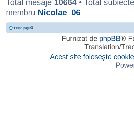
Total mesaje
10664
• Total subiect
membru
Nicolae_06
Prima pagină
Furnizat de
phpBB
® F
Translation/Tr
Acest site foloseşte cookie
Powe