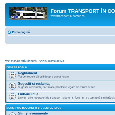
Forum TRANSPORT ÎN C
www.transport-in-comun.ro
Prima pagină
Vezi mesaje fără răspuns
•
Vezi subiecte active
DESPRE FORUM
Regulament
Tot ce trebuie să ştiţi despre acest forum
Sugestii şi reclamaţii
Sugestii, reclamatii, dar si alte probleme legate de forum si site.
Link-uri utile
Link-uri utile: operatori de transport, site-uri şi forumuri cu tematică similară şi a
MUNICIPIUL BUCUREŞTI ŞI JUDEŢUL ILFOV
Ştiri şi evenimente