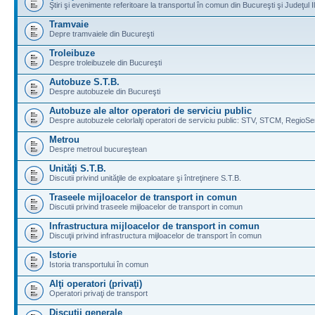
Ştiri şi evenimente referitoare la transportul în comun din Bucureşti şi Judeţul I
Tramvaie
Depre tramvaiele din Bucureşti
Troleibuze
Despre troleibuzele din Bucureşti
Autobuze S.T.B.
Despre autobuzele din Bucureşti
Autobuze ale altor operatori de serviciu public
Despre autobuzele celorlalţi operatori de serviciu public: STV, STCM, RegioSe
Metrou
Despre metroul bucureştean
Unităţi S.T.B.
Discutii privind unităţile de exploatare şi întreţinere S.T.B.
Traseele mijloacelor de transport in comun
Discutii privind traseele mijloacelor de transport in comun
Infrastructura mijloacelor de transport in comun
Discuţii privind infrastructura mijloacelor de transport în comun
Istorie
Istoria transportului în comun
Alţi operatori (privaţi)
Operatori privaţi de transport
Discuţii generale