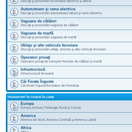
Discuţii şi prezentări locomotive electrice şi diesel
Automotoare şi rame electrice
Discuţii şi prezentări automotoare diesel şi rame electrice
Vagoane de călători
Discuţii şi prezentări vagoane de călători
Vagoane de marfă
Discuţii şi prezentări vagoane de marfă
Utilaje şi alte vehicule feroviare
Discuţii şi prezentări utilaje, drezine şi alte vehicule feroviare
Operatori privaţi
Operatori privaţi de transport feroviar de călători şi marfă
Infrastructură
Infrastructură feroviară
Căi Ferate Înguste
Căi ferate înguste/forestiere din România
TRANSPORT ÎN COMUN ÎN LUME
Europa
Europa (inclusiv Federaţia Rusă şi Turcia)
America
America de Nord, America Centrală şi America Latină
Africa
Africa