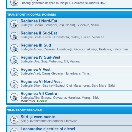
Discuţii generale despre municipiul Bucureşti şi Judeţul Ilfov
TRANSPORT ÎN COMUN ROMÂNIA
Regiunea I Nord-Est
Judeţele Bacău, Botoşani, Iaşi, Neamţ, Suceava, Vaslui
Regiunea II Sud-Est
Judeţele Brăila, Buzău, Constanţa, Galaţi, Tulcea, Vrancea
Regiunea III Sud
Judeţele Argeş, Călăraşi, Dâmboviţa, Giurgiu, Ialomiţa, Prahova, Teleorman
Regiunea IV Sud-Vest
Judeţele Dolj, Gorj, Mehedinţi, Olt, Vâlcea
Regiunea V Vest
Judeţele Arad, Caraş-Severin, Hunedoara, Timiş
Regiunea VI Nord-Vest
Judeţele Bihor, Bistriţa-Năsăud, Cluj, Maramureş, Satu Mare, Sălaj
Regiunea VII Centru
Judeţela Alba, Braşov, Covasna, Harghita, Mureş, Sibiu
Moderator:
GS808
TRANSPORT FEROVIAR
Ştiri şi evenimente
Ştiri şi evenimente din domeniul feroviar
Locomotive electrice şi diesel