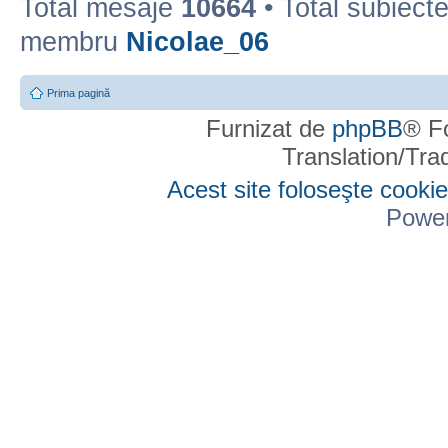
Total mesaje
10664
• Total subiect
membru
Nicolae_06
Prima pagină
Furnizat de
phpBB
® F
Translation/Tr
Acest site foloseşte cookie
Powe