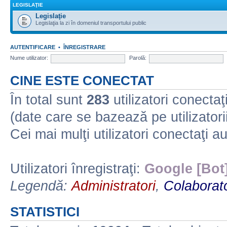
LEGISLAŢIE
Legislaţie
Legislaţia la zi în domeniul transportului public
AUTENTIFICARE
•
ÎNREGISTRARE
Nume utilizator:
Parolă:
CINE ESTE CONECTAT
În total sunt
283
utilizatori conectaţi 
(date care se bazează pe utilizatorii
Cei mai mulţi utilizatori conectaţi a
Utilizatori înregistraţi:
Google [Bot
Legendă:
Administratori
,
Colaborato
STATISTICI