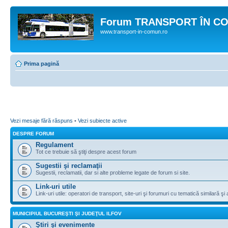
Forum TRANSPORT ÎN C
www.transport-in-comun.ro
Prima pagină
Vezi mesaje fără răspuns
•
Vezi subiecte active
DESPRE FORUM
Regulament
Tot ce trebuie să ştiţi despre acest forum
Sugestii şi reclamaţii
Sugestii, reclamatii, dar si alte probleme legate de forum si site.
Link-uri utile
Link-uri utile: operatori de transport, site-uri şi forumuri cu tematică similară şi a
MUNICIPIUL BUCUREŞTI ŞI JUDEŢUL ILFOV
Ştiri şi evenimente