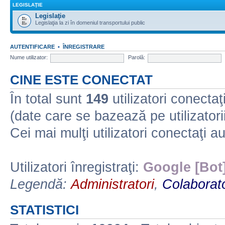
LEGISLAŢIE
Legislaţie
Legislaţia la zi în domeniul transportului public
AUTENTIFICARE
•
ÎNREGISTRARE
Nume utilizator:
Parolă:
CINE ESTE CONECTAT
În total sunt
149
utilizatori conectaţi 
(date care se bazează pe utilizatorii
Cei mai mulţi utilizatori conectaţi a
Utilizatori înregistraţi:
Google [Bot
Legendă:
Administratori
,
Colaborato
STATISTICI