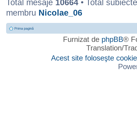
Total mesaje
10664
• Total subiect
membru
Nicolae_06
Prima pagină
Furnizat de
phpBB
® F
Translation/Tr
Acest site foloseşte cookie
Powe