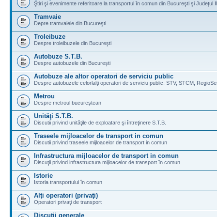
Ştiri şi evenimente referitoare la transportul în comun din Bucureşti şi Judeţul I
Tramvaie
Depre tramvaiele din Bucureşti
Troleibuze
Despre troleibuzele din Bucureşti
Autobuze S.T.B.
Despre autobuzele din Bucureşti
Autobuze ale altor operatori de serviciu public
Despre autobuzele celorlalţi operatori de serviciu public: STV, STCM, RegioSe
Metrou
Despre metroul bucureştean
Unităţi S.T.B.
Discutii privind unităţile de exploatare şi întreţinere S.T.B.
Traseele mijloacelor de transport in comun
Discutii privind traseele mijloacelor de transport in comun
Infrastructura mijloacelor de transport in comun
Discuţii privind infrastructura mijloacelor de transport în comun
Istorie
Istoria transportului în comun
Alţi operatori (privaţi)
Operatori privaţi de transport
Discuţii generale