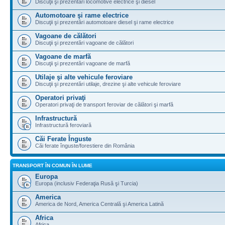
Discuţii şi prezentări locomotive electrice şi diesel
Automotoare şi rame electrice
Discuţii şi prezentări automotoare diesel şi rame electrice
Vagoane de călători
Discuţii şi prezentări vagoane de călători
Vagoane de marfă
Discuţii şi prezentări vagoane de marfă
Utilaje şi alte vehicule feroviare
Discuţii şi prezentări utilaje, drezine şi alte vehicule feroviare
Operatori privaţi
Operatori privaţi de transport feroviar de călători şi marfă
Infrastructură
Infrastructură feroviară
Căi Ferate Înguste
Căi ferate înguste/forestiere din România
TRANSPORT ÎN COMUN ÎN LUME
Europa
Europa (inclusiv Federaţia Rusă şi Turcia)
America
America de Nord, America Centrală şi America Latină
Africa
Africa