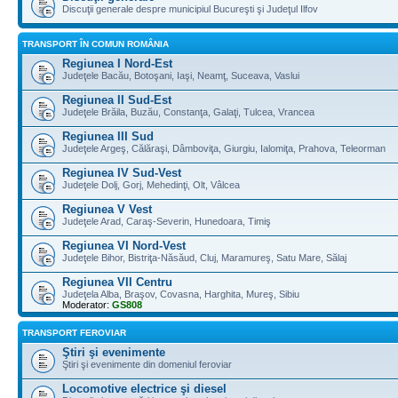
Discuţii generale despre municipiul Bucureşti şi Judeţul Ilfov
TRANSPORT ÎN COMUN ROMÂNIA
Regiunea I Nord-Est
Judeţele Bacău, Botoşani, Iaşi, Neamţ, Suceava, Vaslui
Regiunea II Sud-Est
Judeţele Brăila, Buzău, Constanţa, Galaţi, Tulcea, Vrancea
Regiunea III Sud
Judeţele Argeş, Călăraşi, Dâmboviţa, Giurgiu, Ialomiţa, Prahova, Teleorman
Regiunea IV Sud-Vest
Judeţele Dolj, Gorj, Mehedinţi, Olt, Vâlcea
Regiunea V Vest
Judeţele Arad, Caraş-Severin, Hunedoara, Timiş
Regiunea VI Nord-Vest
Judeţele Bihor, Bistriţa-Năsăud, Cluj, Maramureş, Satu Mare, Sălaj
Regiunea VII Centru
Judeţela Alba, Braşov, Covasna, Harghita, Mureş, Sibiu
Moderator:
GS808
TRANSPORT FEROVIAR
Ştiri şi evenimente
Ştiri şi evenimente din domeniul feroviar
Locomotive electrice şi diesel