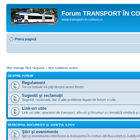
Forum TRANSPORT ÎN C
www.transport-in-comun.ro
Prima pagină
Vezi mesaje fără răspuns
•
Vezi subiecte active
DESPRE FORUM
Regulament
Tot ce trebuie să ştiţi despre acest forum
Sugestii şi reclamaţii
Sugestii, reclamatii, dar si alte probleme legate de forum si site.
Link-uri utile
Link-uri utile: operatori de transport, site-uri şi forumuri cu tematică similară şi a
MUNICIPIUL BUCUREŞTI ŞI JUDEŢUL ILFOV
Ştiri şi evenimente
Ştiri şi evenimente referitoare la transportul în comun din Bucureşti şi Judeţul I