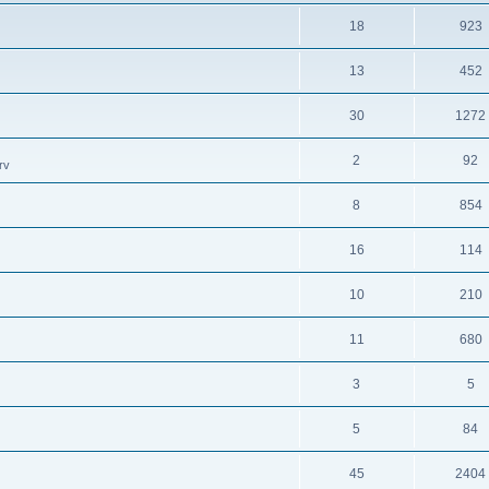
18
923
13
452
30
1272
2
92
rv
8
854
16
114
10
210
11
680
3
5
5
84
45
2404