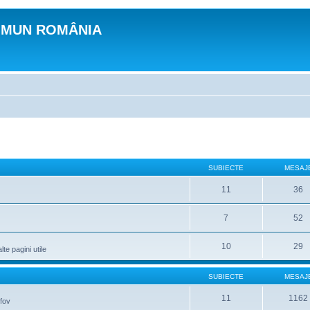
OMUN ROMÂNIA
SUBIECTE
MESAJ
11
36
7
52
10
29
lte pagini utile
SUBIECTE
MESAJ
11
1162
lfov