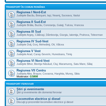
TRANSPORT ÎN COMUN ROMÂNIA
Regiunea I Nord-Est
Judeţele Bacău, Botoşani, Iaşi, Neamţ, Suceava, Vaslui
Regiunea II Sud-Est
Judeţele Brăila, Buzău, Constanţa, Galaţi, Tulcea, Vrancea
Regiunea III Sud
Judeţele Argeş, Călăraşi, Dâmboviţa, Giurgiu, Ialomiţa, Prahova, Teleorman
Regiunea IV Sud-Vest
Judeţele Dolj, Gorj, Mehedinţi, Olt, Vâlcea
Regiunea V Vest
Judeţele Arad, Caraş-Severin, Hunedoara, Timiş
Regiunea VI Nord-Vest
Judeţele Bihor, Bistriţa-Năsăud, Cluj, Maramureş, Satu Mare, Sălaj
Regiunea VII Centru
Judeţela Alba, Braşov, Covasna, Harghita, Mureş, Sibiu
Moderator:
GS808
TRANSPORT FEROVIAR
Ştiri şi evenimente
Ştiri şi evenimente din domeniul feroviar
Locomotive electrice şi diesel
Discuţii şi prezentări locomotive electrice şi diesel