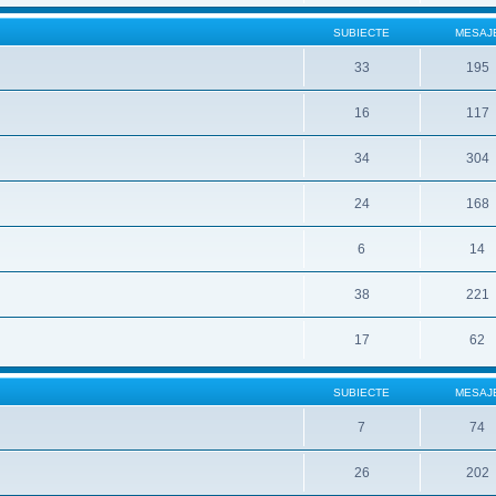
SUBIECTE
MESAJ
33
195
16
117
34
304
24
168
6
14
38
221
17
62
SUBIECTE
MESAJ
7
74
26
202