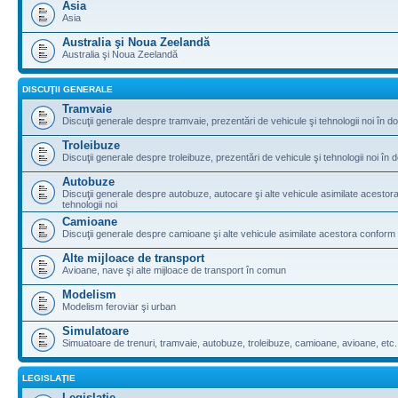
Asia
Asia
Australia şi Noua Zeelandă
Australia şi Noua Zeelandă
DISCUŢII GENERALE
Tramvaie
Discuţii generale despre tramvaie, prezentări de vehicule şi tehnologii noi în do
Troleibuze
Discuţii generale despre troleibuze, prezentări de vehicule şi tehnologii noi în d
Autobuze
Discuţii generale despre autobuze, autocare şi alte vehicule asimilate acestora 
tehnologii noi
Camioane
Discuţii generale despre camioane şi alte vehicule asimilate acestora conform le
Alte mijloace de transport
Avioane, nave şi alte mijloace de transport în comun
Modelism
Modelism feroviar şi urban
Simulatoare
Simuatoare de trenuri, tramvaie, autobuze, troleibuze, camioane, avioane, etc.
LEGISLAŢIE
Legislaţie