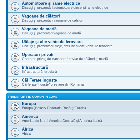
Automotoare şi rame electrice
Discuţii şi prezentări automotoare diesel şi rame electrice
Vagoane de călători
Discuţii şi prezentări vagoane de călători
Vagoane de marfă
Discuţii şi prezentări vagoane de marfă
Utilaje şi alte vehicule feroviare
Discuţii şi prezentări utilaje, drezine şi alte vehicule feroviare
Operatori privaţi
Operatori privaţi de transport feroviar de călători şi marfă
Infrastructură
Infrastructură feroviară
Căi Ferate Înguste
Căi ferate înguste/forestiere din România
TRANSPORT ÎN COMUN ÎN LUME
Europa
Europa (inclusiv Federaţia Rusă şi Turcia)
America
America de Nord, America Centrală şi America Latină
Africa
Africa