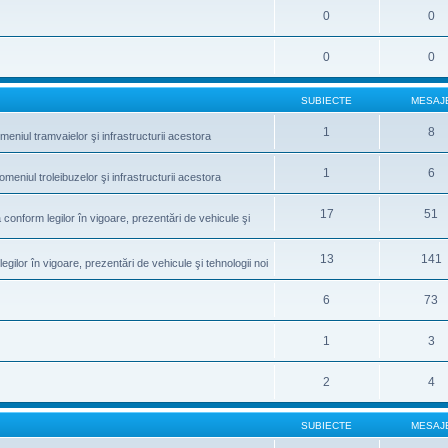
0
0
0
0
SUBIECTE
MESAJ
1
8
meniul tramvaielor şi infrastructurii acestora
1
6
omeniul troleibuzelor şi infrastructurii acestora
17
51
conform legilor în vigoare, prezentări de vehicule şi
13
141
gilor în vigoare, prezentări de vehicule şi tehnologii noi
6
73
1
3
2
4
SUBIECTE
MESAJ