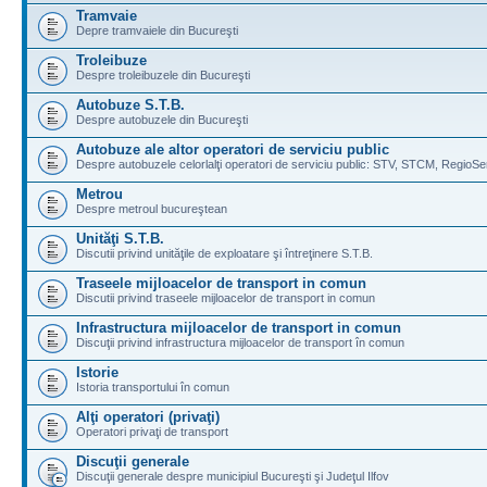
Tramvaie
Depre tramvaiele din Bucureşti
Troleibuze
Despre troleibuzele din Bucureşti
Autobuze S.T.B.
Despre autobuzele din Bucureşti
Autobuze ale altor operatori de serviciu public
Despre autobuzele celorlalţi operatori de serviciu public: STV, STCM, RegioSe
Metrou
Despre metroul bucureştean
Unităţi S.T.B.
Discutii privind unităţile de exploatare şi întreţinere S.T.B.
Traseele mijloacelor de transport in comun
Discutii privind traseele mijloacelor de transport in comun
Infrastructura mijloacelor de transport in comun
Discuţii privind infrastructura mijloacelor de transport în comun
Istorie
Istoria transportului în comun
Alţi operatori (privaţi)
Operatori privaţi de transport
Discuţii generale
Discuţii generale despre municipiul Bucureşti şi Judeţul Ilfov