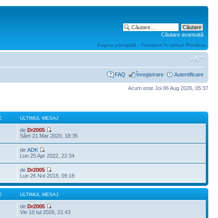
Căutare avansată
Pagina principală - Transport în comun România
FAQ
Înregistrare
Autentificare
Acum este Joi 06 Aug 2026, 05:37
E
ULTIMUL MESAJ
de
Dr2005
Sâm 21 Mar 2020, 18:35
de
ADK
Lun 25 Apr 2022, 22:34
de
Dr2005
Lun 26 Noi 2018, 09:18
E
ULTIMUL MESAJ
de
Dr2005
Vin 10 Iul 2026, 21:43