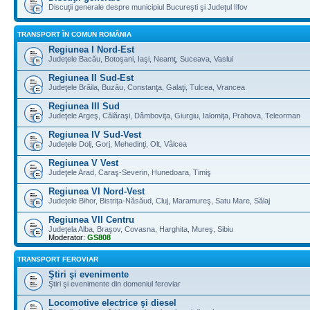
Discuţii generale despre municipiul Bucureşti şi Judeţul Ilfov
TRANSPORT ÎN COMUN ROMÂNIA
Regiunea I Nord-Est
Judeţele Bacău, Botoşani, Iaşi, Neamţ, Suceava, Vaslui
Regiunea II Sud-Est
Judeţele Brăila, Buzău, Constanţa, Galaţi, Tulcea, Vrancea
Regiunea III Sud
Judeţele Argeş, Călăraşi, Dâmboviţa, Giurgiu, Ialomiţa, Prahova, Teleorman
Regiunea IV Sud-Vest
Judeţele Dolj, Gorj, Mehedinţi, Olt, Vâlcea
Regiunea V Vest
Judeţele Arad, Caraş-Severin, Hunedoara, Timiş
Regiunea VI Nord-Vest
Judeţele Bihor, Bistriţa-Năsăud, Cluj, Maramureş, Satu Mare, Sălaj
Regiunea VII Centru
Judeţela Alba, Braşov, Covasna, Harghita, Mureş, Sibiu
Moderator:
GS808
TRANSPORT FEROVIAR
Ştiri şi evenimente
Ştiri şi evenimente din domeniul feroviar
Locomotive electrice şi diesel