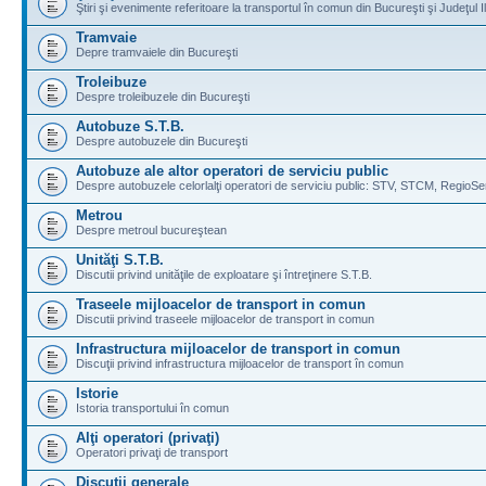
Ştiri şi evenimente referitoare la transportul în comun din Bucureşti şi Judeţul I
Tramvaie
Depre tramvaiele din Bucureşti
Troleibuze
Despre troleibuzele din Bucureşti
Autobuze S.T.B.
Despre autobuzele din Bucureşti
Autobuze ale altor operatori de serviciu public
Despre autobuzele celorlalţi operatori de serviciu public: STV, STCM, RegioSe
Metrou
Despre metroul bucureştean
Unităţi S.T.B.
Discutii privind unităţile de exploatare şi întreţinere S.T.B.
Traseele mijloacelor de transport in comun
Discutii privind traseele mijloacelor de transport in comun
Infrastructura mijloacelor de transport in comun
Discuţii privind infrastructura mijloacelor de transport în comun
Istorie
Istoria transportului în comun
Alţi operatori (privaţi)
Operatori privaţi de transport
Discuţii generale