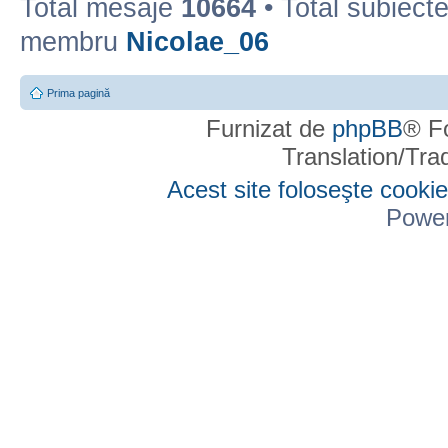
Total mesaje
10664
• Total subiect
membru
Nicolae_06
Prima pagină
Furnizat de
phpBB
® F
Translation/Tr
Acest site foloseşte cookie
Powe