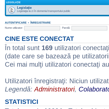
LEGISLAŢIE
Legislaţie
Legislaţia la zi în domeniul transportului public
AUTENTIFICARE
•
ÎNREGISTRARE
Nume utilizator:
Parolă:
CINE ESTE CONECTAT
În total sunt
169
utilizatori conectaţi 
(date care se bazează pe utilizatorii
Cei mai mulţi utilizatori conectaţi a
Utilizatori înregistraţi: Niciun utiliza
Legendă:
Administratori
,
Colaborato
STATISTICI