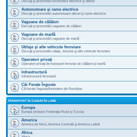
Discuţii şi prezentări locomotive electrice şi diesel
Automotoare şi rame electrice
Discuţii şi prezentări automotoare diesel şi rame electrice
Vagoane de călători
Discuţii şi prezentări vagoane de călători
Vagoane de marfă
Discuţii şi prezentări vagoane de marfă
Utilaje şi alte vehicule feroviare
Discuţii şi prezentări utilaje, drezine şi alte vehicule feroviare
Operatori privaţi
Operatori privaţi de transport feroviar de călători şi marfă
Infrastructură
Infrastructură feroviară
Căi Ferate Înguste
Căi ferate înguste/forestiere din România
TRANSPORT ÎN COMUN ÎN LUME
Europa
Europa (inclusiv Federaţia Rusă şi Turcia)
America
America de Nord, America Centrală şi America Latină
Africa
Africa