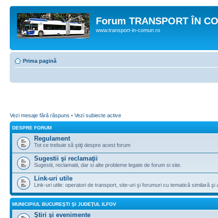
Forum TRANSPORT ÎN C
www.transport-in-comun.ro
Prima pagină
Vezi mesaje fără răspuns
•
Vezi subiecte active
DESPRE FORUM
Regulament
Tot ce trebuie să ştiţi despre acest forum
Sugestii şi reclamaţii
Sugestii, reclamatii, dar si alte probleme legate de forum si site.
Link-uri utile
Link-uri utile: operatori de transport, site-uri şi forumuri cu tematică similară şi a
MUNICIPIUL BUCUREŞTI ŞI JUDEŢUL ILFOV
Ştiri şi evenimente