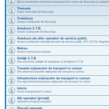
Ştiri şi evenimente referitoare la transportul în comun din Bucureşti şi Judeţul I
Tramvaie
Depre tramvaiele din Bucureşti
Troleibuze
Despre troleibuzele din Bucureşti
Autobuze S.T.B.
Despre autobuzele din Bucureşti
Autobuze ale altor operatori de serviciu public
Despre autobuzele celorlalţi operatori de serviciu public: STV, STCM, RegioSe
Metrou
Despre metroul bucureştean
Unităţi S.T.B.
Discutii privind unităţile de exploatare şi întreţinere S.T.B.
Traseele mijloacelor de transport in comun
Discutii privind traseele mijloacelor de transport in comun
Infrastructura mijloacelor de transport in comun
Discuţii privind infrastructura mijloacelor de transport în comun
Istorie
Istoria transportului în comun
Alţi operatori (privaţi)
Operatori privaţi de transport
Discuţii generale