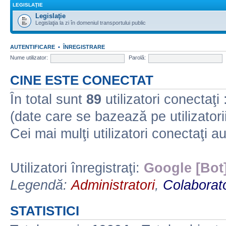
LEGISLAŢIE
Legislaţie
Legislaţia la zi în domeniul transportului public
AUTENTIFICARE
•
ÎNREGISTRARE
Nume utilizator:
Parolă:
CINE ESTE CONECTAT
În total sunt
89
utilizatori conectaţi :
(date care se bazează pe utilizatorii
Cei mai mulţi utilizatori conectaţi a
Utilizatori înregistraţi:
Google [Bot
Legendă:
Administratori
,
Colaborato
STATISTICI