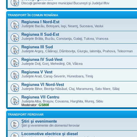
Discuţii generale despre municipiul Bucureşti şi Judeţul Ilfov
TRANSPORT ÎN COMUN ROMÂNIA
Regiunea I Nord-Est
Judeţele Bacău, Botoşani, Iaşi, Neamţ, Suceava, Vaslui
Regiunea II Sud-Est
Judeţele Brăila, Buzău, Constanţa, Galaţi, Tulcea, Vrancea
Regiunea III Sud
Judeţele Argeş, Călăraşi, Dâmboviţa, Giurgiu, Ialomiţa, Prahova, Teleorman
Regiunea IV Sud-Vest
Judeţele Dolj, Gorj, Mehedinţi, Olt, Vâlcea
Regiunea V Vest
Judeţele Arad, Caraş-Severin, Hunedoara, Timiş
Regiunea VI Nord-Vest
Judeţele Bihor, Bistriţa-Năsăud, Cluj, Maramureş, Satu Mare, Sălaj
Regiunea VII Centru
Judeţela Alba, Braşov, Covasna, Harghita, Mureş, Sibiu
Moderator:
GS808
TRANSPORT FEROVIAR
Ştiri şi evenimente
Ştiri şi evenimente din domeniul feroviar
Locomotive electrice şi diesel