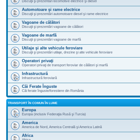
Discuţii şi prezentări locomotive electrice şi diesel
Automotoare şi rame electrice
Discuţii şi prezentări automotoare diesel şi rame electrice
Vagoane de călători
Discuţii şi prezentări vagoane de călători
Vagoane de marfă
Discuţii şi prezentări vagoane de marfă
Utilaje şi alte vehicule feroviare
Discuţii şi prezentări utilaje, drezine şi alte vehicule feroviare
Operatori privaţi
Operatori privaţi de transport feroviar de călători şi marfă
Infrastructură
Infrastructură feroviară
Căi Ferate Înguste
Căi ferate înguste/forestiere din România
TRANSPORT ÎN COMUN ÎN LUME
Europa
Europa (inclusiv Federaţia Rusă şi Turcia)
America
America de Nord, America Centrală şi America Latină
Africa
Africa