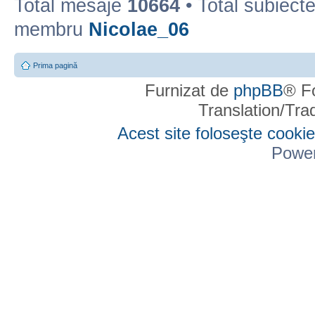
Total mesaje
10664
• Total subiect
membru
Nicolae_06
Prima pagină
Furnizat de
phpBB
® F
Translation/Tr
Acest site foloseşte cookie
Powe