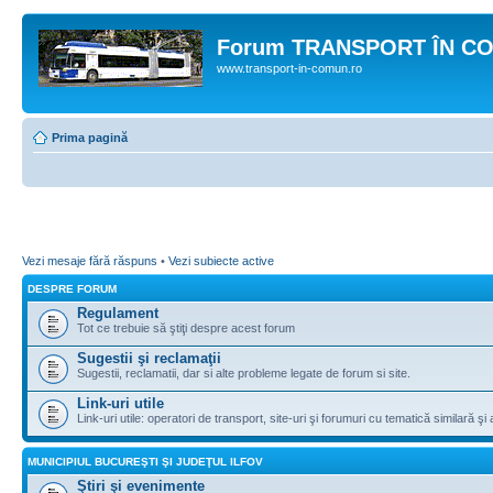
Forum TRANSPORT ÎN C
www.transport-in-comun.ro
Prima pagină
Vezi mesaje fără răspuns
•
Vezi subiecte active
DESPRE FORUM
Regulament
Tot ce trebuie să ştiţi despre acest forum
Sugestii şi reclamaţii
Sugestii, reclamatii, dar si alte probleme legate de forum si site.
Link-uri utile
Link-uri utile: operatori de transport, site-uri şi forumuri cu tematică similară şi a
MUNICIPIUL BUCUREŞTI ŞI JUDEŢUL ILFOV
Ştiri şi evenimente