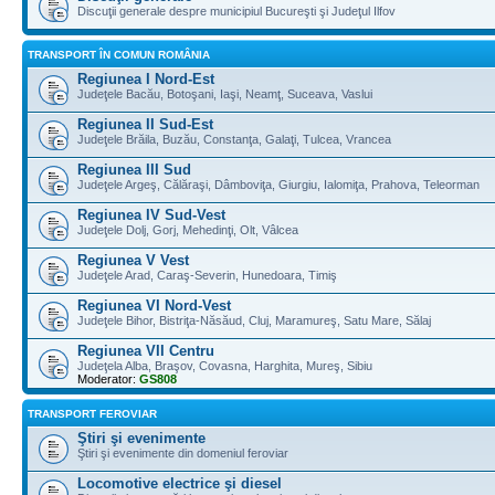
Discuţii generale despre municipiul Bucureşti şi Judeţul Ilfov
TRANSPORT ÎN COMUN ROMÂNIA
Regiunea I Nord-Est
Judeţele Bacău, Botoşani, Iaşi, Neamţ, Suceava, Vaslui
Regiunea II Sud-Est
Judeţele Brăila, Buzău, Constanţa, Galaţi, Tulcea, Vrancea
Regiunea III Sud
Judeţele Argeş, Călăraşi, Dâmboviţa, Giurgiu, Ialomiţa, Prahova, Teleorman
Regiunea IV Sud-Vest
Judeţele Dolj, Gorj, Mehedinţi, Olt, Vâlcea
Regiunea V Vest
Judeţele Arad, Caraş-Severin, Hunedoara, Timiş
Regiunea VI Nord-Vest
Judeţele Bihor, Bistriţa-Năsăud, Cluj, Maramureş, Satu Mare, Sălaj
Regiunea VII Centru
Judeţela Alba, Braşov, Covasna, Harghita, Mureş, Sibiu
Moderator:
GS808
TRANSPORT FEROVIAR
Ştiri şi evenimente
Ştiri şi evenimente din domeniul feroviar
Locomotive electrice şi diesel