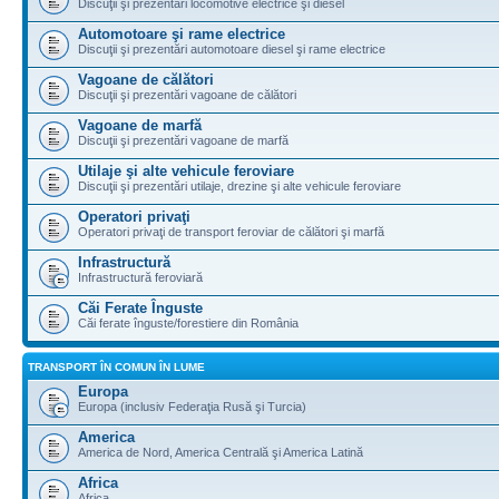
Discuţii şi prezentări locomotive electrice şi diesel
Automotoare şi rame electrice
Discuţii şi prezentări automotoare diesel şi rame electrice
Vagoane de călători
Discuţii şi prezentări vagoane de călători
Vagoane de marfă
Discuţii şi prezentări vagoane de marfă
Utilaje şi alte vehicule feroviare
Discuţii şi prezentări utilaje, drezine şi alte vehicule feroviare
Operatori privaţi
Operatori privaţi de transport feroviar de călători şi marfă
Infrastructură
Infrastructură feroviară
Căi Ferate Înguste
Căi ferate înguste/forestiere din România
TRANSPORT ÎN COMUN ÎN LUME
Europa
Europa (inclusiv Federaţia Rusă şi Turcia)
America
America de Nord, America Centrală şi America Latină
Africa
Africa