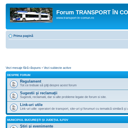
Forum TRANSPORT ÎN C
www.transport-in-comun.ro
Prima pagină
Vezi mesaje fără răspuns
•
Vezi subiecte active
DESPRE FORUM
Regulament
Tot ce trebuie să ştiţi despre acest forum
Sugestii şi reclamaţii
Sugestii, reclamatii, dar si alte probleme legate de forum si site.
Link-uri utile
Link-uri utile: operatori de transport, site-uri şi forumuri cu tematică similară şi a
MUNICIPIUL BUCUREŞTI ŞI JUDEŢUL ILFOV
Ştiri şi evenimente