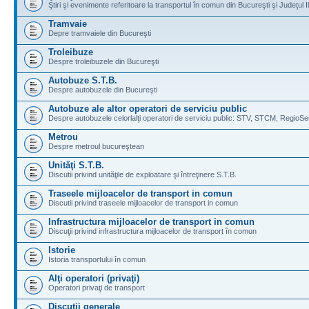
Ştiri şi evenimente referitoare la transportul în comun din Bucureşti şi Judeţul I
Tramvaie
Depre tramvaiele din Bucureşti
Troleibuze
Despre troleibuzele din Bucureşti
Autobuze S.T.B.
Despre autobuzele din Bucureşti
Autobuze ale altor operatori de serviciu public
Despre autobuzele celorlalţi operatori de serviciu public: STV, STCM, RegioSe
Metrou
Despre metroul bucureştean
Unităţi S.T.B.
Discutii privind unităţile de exploatare şi întreţinere S.T.B.
Traseele mijloacelor de transport in comun
Discutii privind traseele mijloacelor de transport in comun
Infrastructura mijloacelor de transport in comun
Discuţii privind infrastructura mijloacelor de transport în comun
Istorie
Istoria transportului în comun
Alţi operatori (privaţi)
Operatori privaţi de transport
Discuţii generale