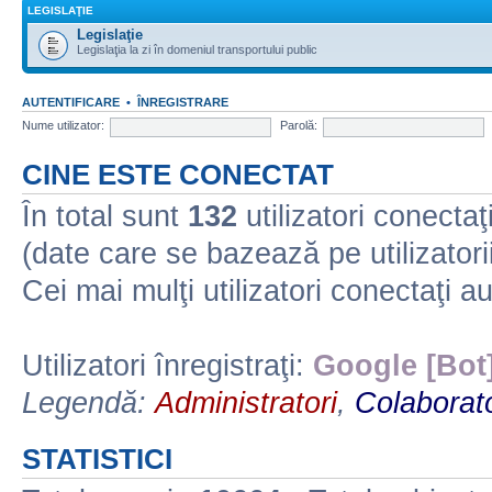
LEGISLAŢIE
Legislaţie
Legislaţia la zi în domeniul transportului public
AUTENTIFICARE
•
ÎNREGISTRARE
Nume utilizator:
Parolă:
CINE ESTE CONECTAT
În total sunt
132
utilizatori conectaţi 
(date care se bazează pe utilizatorii
Cei mai mulţi utilizatori conectaţi a
Utilizatori înregistraţi:
Google [Bot
Legendă:
Administratori
,
Colaborato
STATISTICI