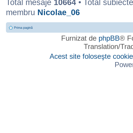
Total mesaje
10664
• Total subiect
membru
Nicolae_06
Prima pagină
Furnizat de
phpBB
® F
Translation/Tr
Acest site foloseşte cookie
Powe