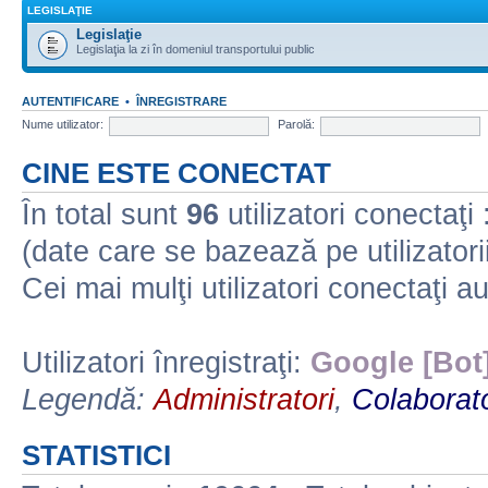
LEGISLAŢIE
Legislaţie
Legislaţia la zi în domeniul transportului public
AUTENTIFICARE
•
ÎNREGISTRARE
Nume utilizator:
Parolă:
CINE ESTE CONECTAT
În total sunt
96
utilizatori conectaţi :
(date care se bazează pe utilizatorii
Cei mai mulţi utilizatori conectaţi a
Utilizatori înregistraţi:
Google [Bot
Legendă:
Administratori
,
Colaborato
STATISTICI