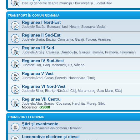
Discuţii generale despre municipiul Bucureşti şi Judeţul Ilfov
TRANSPORT ÎN COMUN ROMÂNIA
Regiunea I Nord-Est
Judeţele Bacău, Botoşani, Iaşi, Neamţ, Suceava, Vaslui
Regiunea II Sud-Est
Judeţele Brăila, Buzău, Constanţa, Galaţi, Tulcea, Vrancea
Regiunea III Sud
Judeţele Argeş, Călăraşi, Dâmboviţa, Giurgiu, Ialomiţa, Prahova, Teleorman
Regiunea IV Sud-Vest
Judeţele Dolj, Gorj, Mehedinţi, Olt, Vâlcea
Regiunea V Vest
Judeţele Arad, Caraş-Severin, Hunedoara, Timiş
Regiunea VI Nord-Vest
Judeţele Bihor, Bistriţa-Năsăud, Cluj, Maramureş, Satu Mare, Sălaj
Regiunea VII Centru
Judeţela Alba, Braşov, Covasna, Harghita, Mureş, Sibiu
Moderator:
GS808
TRANSPORT FEROVIAR
Ştiri şi evenimente
Ştiri şi evenimente din domeniul feroviar
Locomotive electrice şi diesel