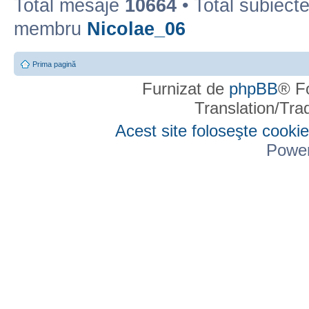
Total mesaje
10664
• Total subiect
membru
Nicolae_06
Prima pagină
Furnizat de
phpBB
® F
Translation/Tr
Acest site foloseşte cookie
Powe