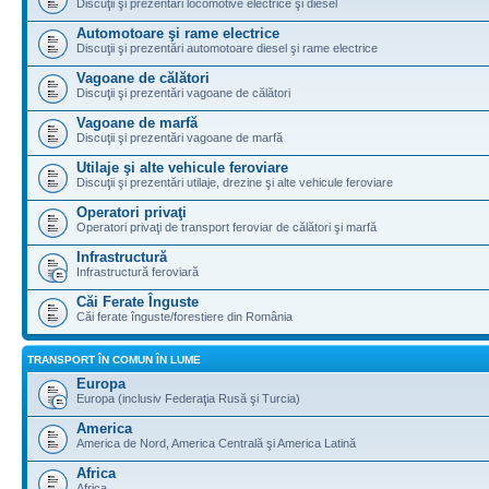
Discuţii şi prezentări locomotive electrice şi diesel
Automotoare şi rame electrice
Discuţii şi prezentări automotoare diesel şi rame electrice
Vagoane de călători
Discuţii şi prezentări vagoane de călători
Vagoane de marfă
Discuţii şi prezentări vagoane de marfă
Utilaje şi alte vehicule feroviare
Discuţii şi prezentări utilaje, drezine şi alte vehicule feroviare
Operatori privaţi
Operatori privaţi de transport feroviar de călători şi marfă
Infrastructură
Infrastructură feroviară
Căi Ferate Înguste
Căi ferate înguste/forestiere din România
TRANSPORT ÎN COMUN ÎN LUME
Europa
Europa (inclusiv Federaţia Rusă şi Turcia)
America
America de Nord, America Centrală şi America Latină
Africa
Africa