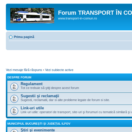
Forum TRANSPORT ÎN C
www.transport-in-comun.ro
Prima pagină
Vezi mesaje fără răspuns
•
Vezi subiecte active
DESPRE FORUM
Regulament
Tot ce trebuie să ştiţi despre acest forum
Sugestii şi reclamaţii
Sugestii, reclamatii, dar si alte probleme legate de forum si site.
Link-uri utile
Link-uri utile: operatori de transport, site-uri şi forumuri cu tematică similară şi a
MUNICIPIUL BUCUREŞTI ŞI JUDEŢUL ILFOV
Ştiri şi evenimente