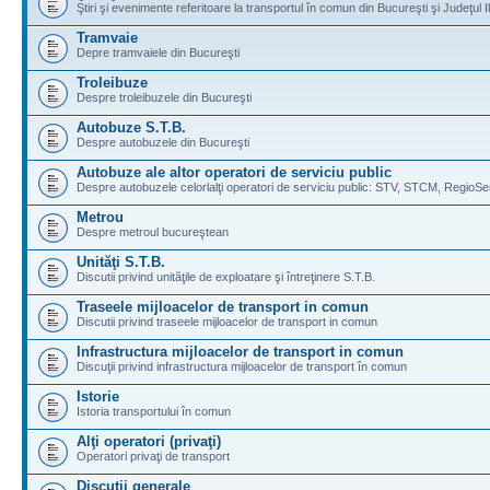
Ştiri şi evenimente referitoare la transportul în comun din Bucureşti şi Judeţul I
Tramvaie
Depre tramvaiele din Bucureşti
Troleibuze
Despre troleibuzele din Bucureşti
Autobuze S.T.B.
Despre autobuzele din Bucureşti
Autobuze ale altor operatori de serviciu public
Despre autobuzele celorlalţi operatori de serviciu public: STV, STCM, RegioSe
Metrou
Despre metroul bucureştean
Unităţi S.T.B.
Discutii privind unităţile de exploatare şi întreţinere S.T.B.
Traseele mijloacelor de transport in comun
Discutii privind traseele mijloacelor de transport in comun
Infrastructura mijloacelor de transport in comun
Discuţii privind infrastructura mijloacelor de transport în comun
Istorie
Istoria transportului în comun
Alţi operatori (privaţi)
Operatori privaţi de transport
Discuţii generale