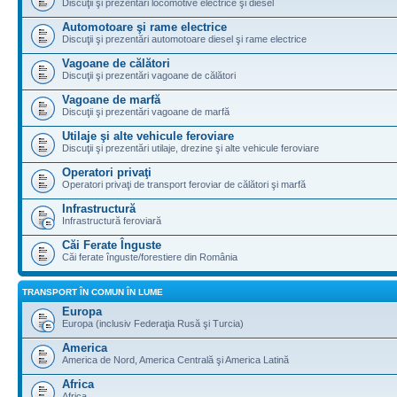
Discuţii şi prezentări locomotive electrice şi diesel
Automotoare şi rame electrice
Discuţii şi prezentări automotoare diesel şi rame electrice
Vagoane de călători
Discuţii şi prezentări vagoane de călători
Vagoane de marfă
Discuţii şi prezentări vagoane de marfă
Utilaje şi alte vehicule feroviare
Discuţii şi prezentări utilaje, drezine şi alte vehicule feroviare
Operatori privaţi
Operatori privaţi de transport feroviar de călători şi marfă
Infrastructură
Infrastructură feroviară
Căi Ferate Înguste
Căi ferate înguste/forestiere din România
TRANSPORT ÎN COMUN ÎN LUME
Europa
Europa (inclusiv Federaţia Rusă şi Turcia)
America
America de Nord, America Centrală şi America Latină
Africa
Africa