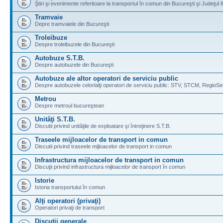
Ştiri şi evenimente referitoare la transportul în comun din Bucureşti şi Judeţul I
Tramvaie
Depre tramvaiele din Bucureşti
Troleibuze
Despre troleibuzele din Bucureşti
Autobuze S.T.B.
Despre autobuzele din Bucureşti
Autobuze ale altor operatori de serviciu public
Despre autobuzele celorlalţi operatori de serviciu public: STV, STCM, RegioSe
Metrou
Despre metroul bucureştean
Unităţi S.T.B.
Discutii privind unităţile de exploatare şi întreţinere S.T.B.
Traseele mijloacelor de transport in comun
Discutii privind traseele mijloacelor de transport in comun
Infrastructura mijloacelor de transport in comun
Discuţii privind infrastructura mijloacelor de transport în comun
Istorie
Istoria transportului în comun
Alţi operatori (privaţi)
Operatori privaţi de transport
Discuţii generale