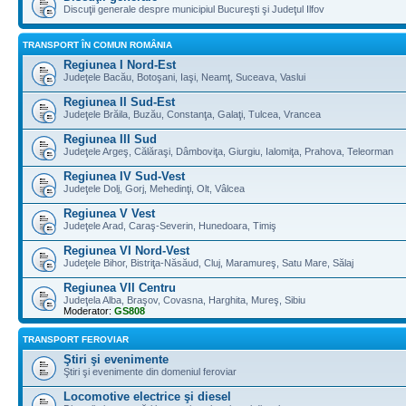
Discuţii generale despre municipiul Bucureşti şi Judeţul Ilfov
TRANSPORT ÎN COMUN ROMÂNIA
Regiunea I Nord-Est
Judeţele Bacău, Botoşani, Iaşi, Neamţ, Suceava, Vaslui
Regiunea II Sud-Est
Judeţele Brăila, Buzău, Constanţa, Galaţi, Tulcea, Vrancea
Regiunea III Sud
Judeţele Argeş, Călăraşi, Dâmboviţa, Giurgiu, Ialomiţa, Prahova, Teleorman
Regiunea IV Sud-Vest
Judeţele Dolj, Gorj, Mehedinţi, Olt, Vâlcea
Regiunea V Vest
Judeţele Arad, Caraş-Severin, Hunedoara, Timiş
Regiunea VI Nord-Vest
Judeţele Bihor, Bistriţa-Năsăud, Cluj, Maramureş, Satu Mare, Sălaj
Regiunea VII Centru
Judeţela Alba, Braşov, Covasna, Harghita, Mureş, Sibiu
Moderator:
GS808
TRANSPORT FEROVIAR
Ştiri şi evenimente
Ştiri şi evenimente din domeniul feroviar
Locomotive electrice şi diesel