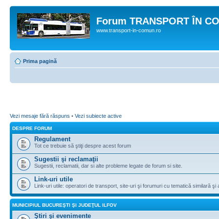
Forum TRANSPORT ÎN C
www.transport-in-comun.ro
Prima pagină
Vezi mesaje fără răspuns
•
Vezi subiecte active
DESPRE FORUM
Regulament
Tot ce trebuie să ştiţi despre acest forum
Sugestii şi reclamaţii
Sugestii, reclamatii, dar si alte probleme legate de forum si site.
Link-uri utile
Link-uri utile: operatori de transport, site-uri şi forumuri cu tematică similară şi a
MUNICIPIUL BUCUREŞTI ŞI JUDEŢUL ILFOV
Ştiri şi evenimente