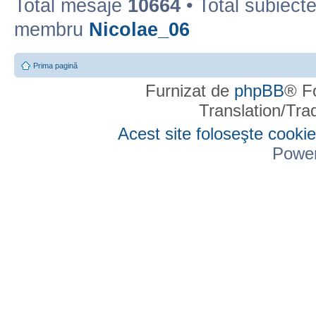
Total mesaje
10664
• Total subiect
membru
Nicolae_06
Prima pagină
Furnizat de
phpBB
® F
Translation/Tr
Acest site foloseşte cookie
Powe