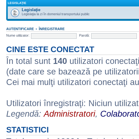
LEGISLAŢIE
Legislaţie
Legislaţia la zi în domeniul transportului public
AUTENTIFICARE
•
ÎNREGISTRARE
Nume utilizator:
Parolă:
CINE ESTE CONECTAT
În total sunt
140
utilizatori conectaţi 
(date care se bazează pe utilizatorii
Cei mai mulţi utilizatori conectaţi a
Utilizatori înregistraţi: Niciun utiliza
Legendă:
Administratori
,
Colaborato
STATISTICI