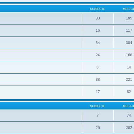
SUBIECTE
MESAJ
33
195
16
117
34
304
24
168
6
14
38
221
17
62
SUBIECTE
MESAJ
7
74
26
202