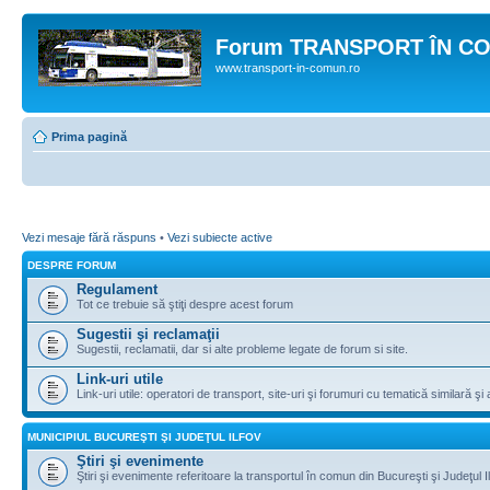
Forum TRANSPORT ÎN C
www.transport-in-comun.ro
Prima pagină
Vezi mesaje fără răspuns
•
Vezi subiecte active
DESPRE FORUM
Regulament
Tot ce trebuie să ştiţi despre acest forum
Sugestii şi reclamaţii
Sugestii, reclamatii, dar si alte probleme legate de forum si site.
Link-uri utile
Link-uri utile: operatori de transport, site-uri şi forumuri cu tematică similară şi a
MUNICIPIUL BUCUREŞTI ŞI JUDEŢUL ILFOV
Ştiri şi evenimente
Ştiri şi evenimente referitoare la transportul în comun din Bucureşti şi Judeţul I