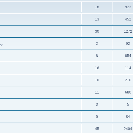
18
923
13
452
30
1272
2
92
rv
8
854
16
114
10
210
11
680
3
5
5
84
45
2404