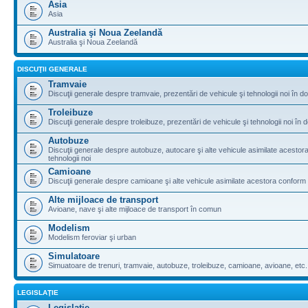
Asia
Asia
Australia şi Noua Zeelandă
Australia şi Noua Zeelandă
DISCUŢII GENERALE
Tramvaie
Discuţii generale despre tramvaie, prezentări de vehicule şi tehnologii noi în do
Troleibuze
Discuţii generale despre troleibuze, prezentări de vehicule şi tehnologii noi în d
Autobuze
Discuţii generale despre autobuze, autocare şi alte vehicule asimilate acestora 
tehnologii noi
Camioane
Discuţii generale despre camioane şi alte vehicule asimilate acestora conform le
Alte mijloace de transport
Avioane, nave şi alte mijloace de transport în comun
Modelism
Modelism feroviar şi urban
Simulatoare
Simuatoare de trenuri, tramvaie, autobuze, troleibuze, camioane, avioane, etc.
LEGISLAŢIE
Legislaţie