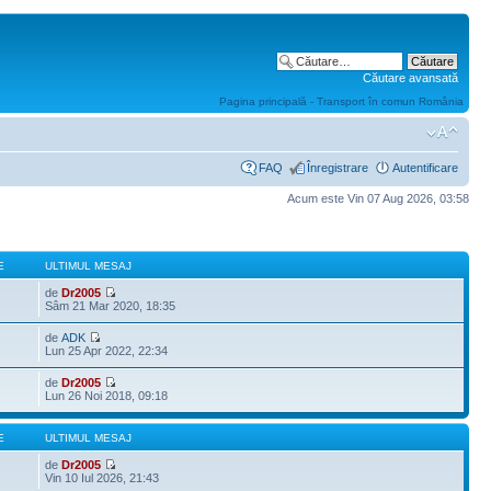
Căutare avansată
Pagina principală - Transport în comun România
FAQ
Înregistrare
Autentificare
Acum este Vin 07 Aug 2026, 03:58
E
ULTIMUL MESAJ
de
Dr2005
Sâm 21 Mar 2020, 18:35
de
ADK
Lun 25 Apr 2022, 22:34
de
Dr2005
Lun 26 Noi 2018, 09:18
E
ULTIMUL MESAJ
de
Dr2005
Vin 10 Iul 2026, 21:43