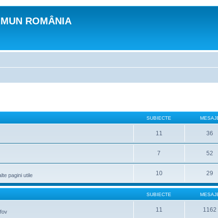
OMUN ROMÂNIA
SUBIECTE
MESAJ
11
36
7
52
10
29
lte pagini utile
SUBIECTE
MESAJ
11
1162
lfov