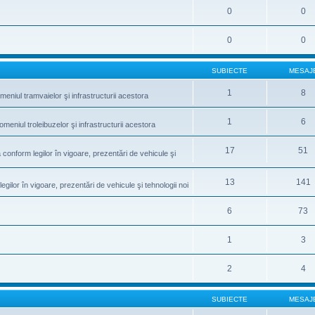
0
0
0
0
SUBIECTE
MESAJ
1
8
meniul tramvaielor şi infrastructurii acestora
1
6
omeniul troleibuzelor şi infrastructurii acestora
17
51
conform legilor în vigoare, prezentări de vehicule şi
13
141
gilor în vigoare, prezentări de vehicule şi tehnologii noi
6
73
1
3
2
4
SUBIECTE
MESAJ