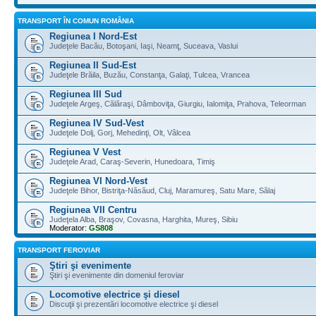
TRANSPORT ÎN COMUN ROMÂNIA
Regiunea I Nord-Est
Judeţele Bacău, Botoşani, Iaşi, Neamţ, Suceava, Vaslui
Regiunea II Sud-Est
Judeţele Brăila, Buzău, Constanţa, Galaţi, Tulcea, Vrancea
Regiunea III Sud
Judeţele Argeş, Călăraşi, Dâmboviţa, Giurgiu, Ialomiţa, Prahova, Teleorman
Regiunea IV Sud-Vest
Judeţele Dolj, Gorj, Mehedinţi, Olt, Vâlcea
Regiunea V Vest
Judeţele Arad, Caraş-Severin, Hunedoara, Timiş
Regiunea VI Nord-Vest
Judeţele Bihor, Bistriţa-Năsăud, Cluj, Maramureş, Satu Mare, Sălaj
Regiunea VII Centru
Judeţela Alba, Braşov, Covasna, Harghita, Mureş, Sibiu
Moderator:
GS808
TRANSPORT FEROVIAR
Ştiri şi evenimente
Ştiri şi evenimente din domeniul feroviar
Locomotive electrice şi diesel
Discuţii şi prezentări locomotive electrice şi diesel