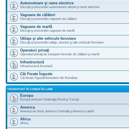
Automotoare şi rame electrice
Discuţii şi prezentări automotoare diesel şi rame electrice
Vagoane de călători
Discuţii şi prezentări vagoane de călători
Vagoane de marfă
Discuţii şi prezentări vagoane de marfă
Utilaje şi alte vehicule feroviare
Discuţii şi prezentări utilaje, drezine şi alte vehicule feroviare
Operatori privaţi
Operatori privaţi de transport feroviar de călători şi marfă
Infrastructură
Infrastructură feroviară
Căi Ferate Înguste
Căi ferate înguste/forestiere din România
TRANSPORT ÎN COMUN ÎN LUME
Europa
Europa (inclusiv Federaţia Rusă şi Turcia)
America
America de Nord, America Centrală şi America Latină
Africa
Africa