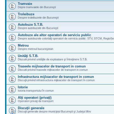
Tramvaie
Depre tramvaiele din Bucureşti
Troleibuze
Despre troleibuzele din Bucureşti
Autobuze S.T.B.
Despre autobuzele din Bucureşti
Autobuze ale altor operatori de serviciu public
Despre autobuzele celorlalţi operatori de serviciu public: STV, STCM, RegioSe
Metrou
Despre metroul bucureştean
Unităţi S.T.B.
Discutii privind unităţile de exploatare şi întreţinere S.T.B.
Traseele mijloacelor de transport in comun
Discutii privind traseele mijloacelor de transport in comun
Infrastructura mijloacelor de transport in comun
Discuţii privind infrastructura mijloacelor de transport în comun
Istorie
Istoria transportului în comun
Alţi operatori (privaţi)
Operatori privaţi de transport
Discuţii generale
Discuţii generale despre municipiul Bucureşti şi Judeţul Ilfov