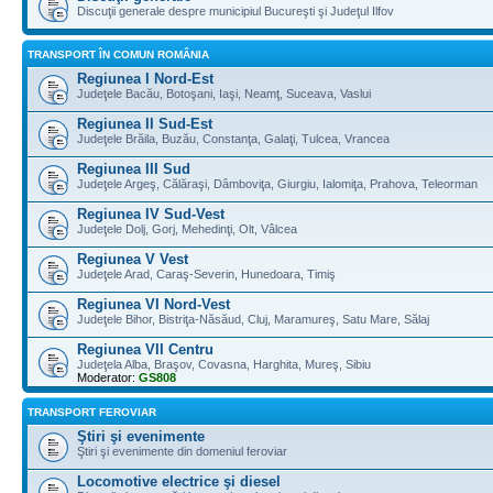
Discuţii generale despre municipiul Bucureşti şi Judeţul Ilfov
TRANSPORT ÎN COMUN ROMÂNIA
Regiunea I Nord-Est
Judeţele Bacău, Botoşani, Iaşi, Neamţ, Suceava, Vaslui
Regiunea II Sud-Est
Judeţele Brăila, Buzău, Constanţa, Galaţi, Tulcea, Vrancea
Regiunea III Sud
Judeţele Argeş, Călăraşi, Dâmboviţa, Giurgiu, Ialomiţa, Prahova, Teleorman
Regiunea IV Sud-Vest
Judeţele Dolj, Gorj, Mehedinţi, Olt, Vâlcea
Regiunea V Vest
Judeţele Arad, Caraş-Severin, Hunedoara, Timiş
Regiunea VI Nord-Vest
Judeţele Bihor, Bistriţa-Năsăud, Cluj, Maramureş, Satu Mare, Sălaj
Regiunea VII Centru
Judeţela Alba, Braşov, Covasna, Harghita, Mureş, Sibiu
Moderator:
GS808
TRANSPORT FEROVIAR
Ştiri şi evenimente
Ştiri şi evenimente din domeniul feroviar
Locomotive electrice şi diesel