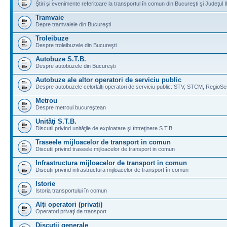
Ştiri şi evenimente referitoare la transportul în comun din Bucureşti şi Judeţul I
Tramvaie
Depre tramvaiele din Bucureşti
Troleibuze
Despre troleibuzele din Bucureşti
Autobuze S.T.B.
Despre autobuzele din Bucureşti
Autobuze ale altor operatori de serviciu public
Despre autobuzele celorlalţi operatori de serviciu public: STV, STCM, RegioSe
Metrou
Despre metroul bucureştean
Unităţi S.T.B.
Discutii privind unităţile de exploatare şi întreţinere S.T.B.
Traseele mijloacelor de transport in comun
Discutii privind traseele mijloacelor de transport in comun
Infrastructura mijloacelor de transport in comun
Discuţii privind infrastructura mijloacelor de transport în comun
Istorie
Istoria transportului în comun
Alţi operatori (privaţi)
Operatori privaţi de transport
Discuţii generale