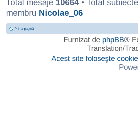
Total mesaje
10664
• Total subiect
membru
Nicolae_06
Prima pagină
Furnizat de
phpBB
® F
Translation/Tr
Acest site foloseşte cookie
Powe