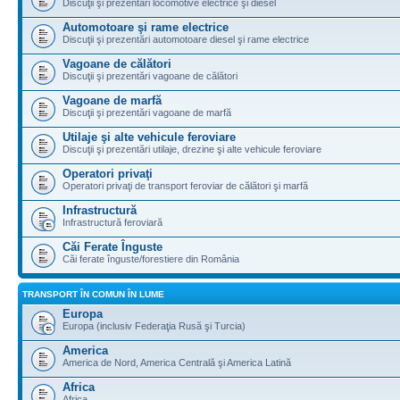
Discuţii şi prezentări locomotive electrice şi diesel
Automotoare şi rame electrice
Discuţii şi prezentări automotoare diesel şi rame electrice
Vagoane de călători
Discuţii şi prezentări vagoane de călători
Vagoane de marfă
Discuţii şi prezentări vagoane de marfă
Utilaje şi alte vehicule feroviare
Discuţii şi prezentări utilaje, drezine şi alte vehicule feroviare
Operatori privaţi
Operatori privaţi de transport feroviar de călători şi marfă
Infrastructură
Infrastructură feroviară
Căi Ferate Înguste
Căi ferate înguste/forestiere din România
TRANSPORT ÎN COMUN ÎN LUME
Europa
Europa (inclusiv Federaţia Rusă şi Turcia)
America
America de Nord, America Centrală şi America Latină
Africa
Africa