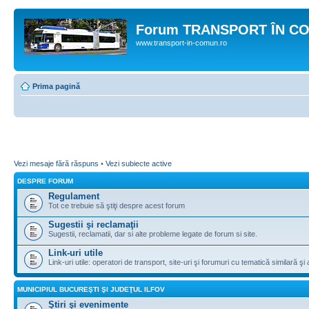
Forum TRANSPORT ÎN C
www.transport-in-comun.ro
Prima pagină
Vezi mesaje fără răspuns
•
Vezi subiecte active
DESPRE FORUM
Regulament
Tot ce trebuie să ştiţi despre acest forum
Sugestii şi reclamaţii
Sugestii, reclamatii, dar si alte probleme legate de forum si site.
Link-uri utile
Link-uri utile: operatori de transport, site-uri şi forumuri cu tematică similară şi a
MUNICIPIUL BUCUREŞTI ŞI JUDEŢUL ILFOV
Ştiri şi evenimente