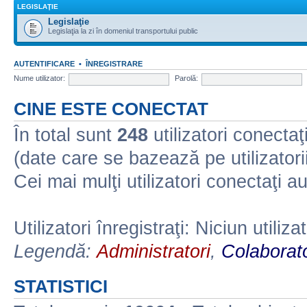
LEGISLAŢIE
Legislaţie
Legislaţia la zi în domeniul transportului public
AUTENTIFICARE
•
ÎNREGISTRARE
Nume utilizator:
Parolă:
CINE ESTE CONECTAT
În total sunt
248
utilizatori conectaţi 
(date care se bazează pe utilizatorii
Cei mai mulţi utilizatori conectaţi a
Utilizatori înregistraţi: Niciun utiliza
Legendă:
Administratori
,
Colaborato
STATISTICI