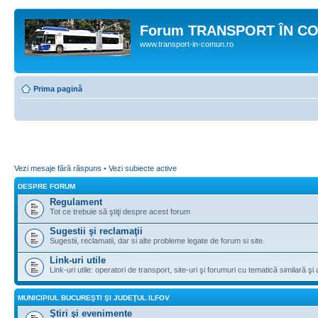
Forum TRANSPORT ÎN C
www.transport-in-comun.ro
Prima pagină
Vezi mesaje fără răspuns
•
Vezi subiecte active
DESPRE FORUM
Regulament
Tot ce trebuie să ştiţi despre acest forum
Sugestii şi reclamaţii
Sugestii, reclamatii, dar si alte probleme legate de forum si site.
Link-uri utile
Link-uri utile: operatori de transport, site-uri şi forumuri cu tematică similară şi a
MUNICIPIUL BUCUREŞTI ŞI JUDEŢUL ILFOV
Ştiri şi evenimente