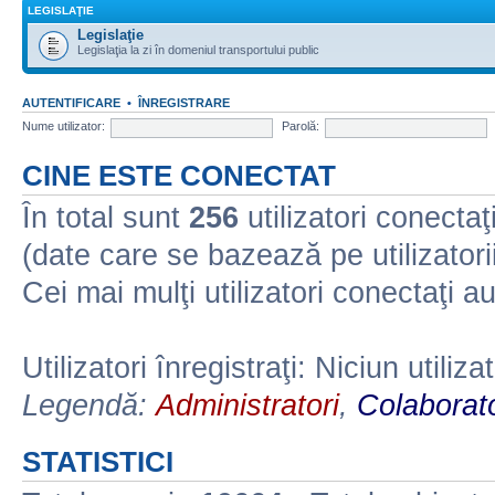
LEGISLAŢIE
Legislaţie
Legislaţia la zi în domeniul transportului public
AUTENTIFICARE
•
ÎNREGISTRARE
Nume utilizator:
Parolă:
CINE ESTE CONECTAT
În total sunt
256
utilizatori conectaţi 
(date care se bazează pe utilizatorii
Cei mai mulţi utilizatori conectaţi a
Utilizatori înregistraţi: Niciun utiliza
Legendă:
Administratori
,
Colaborato
STATISTICI