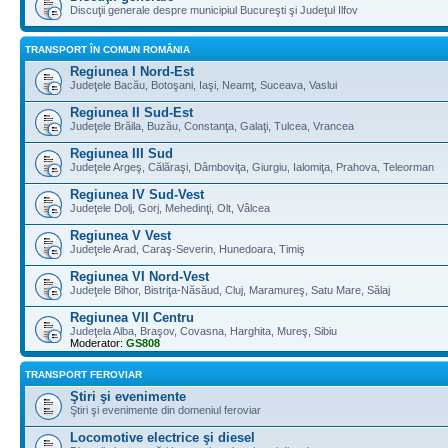
Discuţii generale despre municipiul Bucureşti şi Judeţul Ilfov
TRANSPORT ÎN COMUN ROMÂNIA
Regiunea I Nord-Est
Judeţele Bacău, Botoşani, Iaşi, Neamţ, Suceava, Vaslui
Regiunea II Sud-Est
Judeţele Brăila, Buzău, Constanţa, Galaţi, Tulcea, Vrancea
Regiunea III Sud
Judeţele Argeş, Călăraşi, Dâmboviţa, Giurgiu, Ialomiţa, Prahova, Teleorman
Regiunea IV Sud-Vest
Judeţele Dolj, Gorj, Mehedinţi, Olt, Vâlcea
Regiunea V Vest
Judeţele Arad, Caraş-Severin, Hunedoara, Timiş
Regiunea VI Nord-Vest
Judeţele Bihor, Bistriţa-Năsăud, Cluj, Maramureş, Satu Mare, Sălaj
Regiunea VII Centru
Judeţela Alba, Braşov, Covasna, Harghita, Mureş, Sibiu
Moderator:
GS808
TRANSPORT FEROVIAR
Ştiri şi evenimente
Ştiri şi evenimente din domeniul feroviar
Locomotive electrice şi diesel