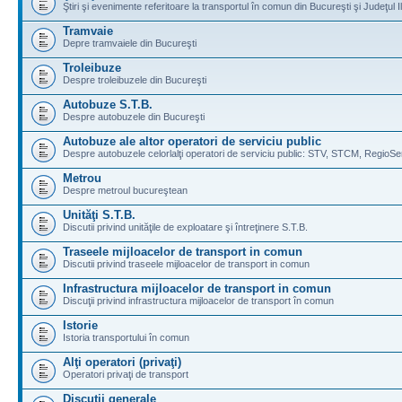
Ştiri şi evenimente referitoare la transportul în comun din Bucureşti şi Judeţul I
Tramvaie
Depre tramvaiele din Bucureşti
Troleibuze
Despre troleibuzele din Bucureşti
Autobuze S.T.B.
Despre autobuzele din Bucureşti
Autobuze ale altor operatori de serviciu public
Despre autobuzele celorlalţi operatori de serviciu public: STV, STCM, RegioSe
Metrou
Despre metroul bucureştean
Unităţi S.T.B.
Discutii privind unităţile de exploatare şi întreţinere S.T.B.
Traseele mijloacelor de transport in comun
Discutii privind traseele mijloacelor de transport in comun
Infrastructura mijloacelor de transport in comun
Discuţii privind infrastructura mijloacelor de transport în comun
Istorie
Istoria transportului în comun
Alţi operatori (privaţi)
Operatori privaţi de transport
Discuţii generale