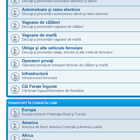
Discuţii şi prezentări locomotive electrice şi diesel
Automotoare şi rame electrice
Discuţii şi prezentări automotoare diesel şi rame electrice
Vagoane de călători
Discuţii şi prezentări vagoane de călători
Vagoane de marfă
Discuţii şi prezentări vagoane de marfă
Utilaje şi alte vehicule feroviare
Discuţii şi prezentări utilaje, drezine şi alte vehicule feroviare
Operatori privaţi
Operatori privaţi de transport feroviar de călători şi marfă
Infrastructură
Infrastructură feroviară
Căi Ferate Înguste
Căi ferate înguste/forestiere din România
TRANSPORT ÎN COMUN ÎN LUME
Europa
Europa (inclusiv Federaţia Rusă şi Turcia)
America
America de Nord, America Centrală şi America Latină
Africa
Africa