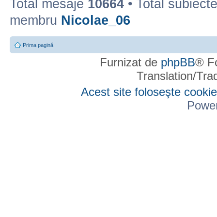
Total mesaje
10664
• Total subiect
membru
Nicolae_06
Prima pagină
Furnizat de
phpBB
® F
Translation/Tr
Acest site foloseşte cookie
Powe