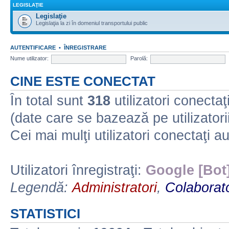
LEGISLAŢIE
Legislaţie
Legislaţia la zi în domeniul transportului public
AUTENTIFICARE
•
ÎNREGISTRARE
Nume utilizator:
Parolă:
CINE ESTE CONECTAT
În total sunt
318
utilizatori conectaţi 
(date care se bazează pe utilizatorii
Cei mai mulţi utilizatori conectaţi a
Utilizatori înregistraţi:
Google [Bot
Legendă:
Administratori
,
Colaborato
STATISTICI