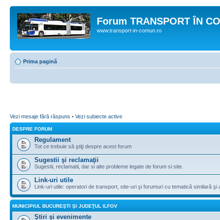
Forum TRANSPORT ÎN C
www.transport-in-comun.ro
Prima pagină
Vezi mesaje fără răspuns
•
Vezi subiecte active
DESPRE FORUM
Regulament
Tot ce trebuie să ştiţi despre acest forum
Sugestii şi reclamaţii
Sugestii, reclamatii, dar si alte probleme legate de forum si site.
Link-uri utile
Link-uri utile: operatori de transport, site-uri şi forumuri cu tematică similară şi a
MUNICIPIUL BUCUREŞTI ŞI JUDEŢUL ILFOV
Ştiri şi evenimente