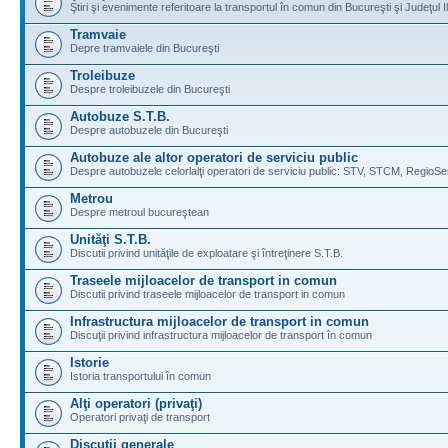
Ştiri şi evenimente referitoare la transportul în comun din Bucureşti şi Judeţul I
Tramvaie
Depre tramvaiele din Bucureşti
Troleibuze
Despre troleibuzele din Bucureşti
Autobuze S.T.B.
Despre autobuzele din Bucureşti
Autobuze ale altor operatori de serviciu public
Despre autobuzele celorlalţi operatori de serviciu public: STV, STCM, RegioSe
Metrou
Despre metroul bucureştean
Unităţi S.T.B.
Discutii privind unităţile de exploatare şi întreţinere S.T.B.
Traseele mijloacelor de transport in comun
Discutii privind traseele mijloacelor de transport in comun
Infrastructura mijloacelor de transport in comun
Discuţii privind infrastructura mijloacelor de transport în comun
Istorie
Istoria transportului în comun
Alţi operatori (privaţi)
Operatori privaţi de transport
Discuţii generale