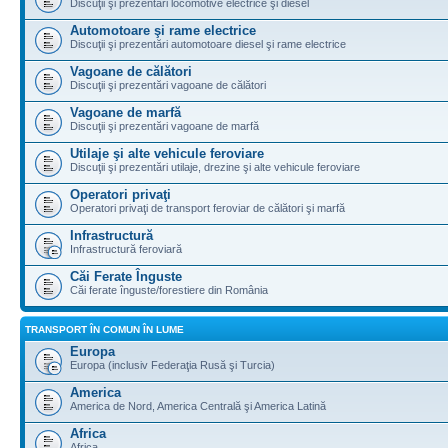
Discuţii şi prezentări locomotive electrice şi diesel
Automotoare şi rame electrice
Discuţii şi prezentări automotoare diesel şi rame electrice
Vagoane de călători
Discuţii şi prezentări vagoane de călători
Vagoane de marfă
Discuţii şi prezentări vagoane de marfă
Utilaje şi alte vehicule feroviare
Discuţii şi prezentări utilaje, drezine şi alte vehicule feroviare
Operatori privaţi
Operatori privaţi de transport feroviar de călători şi marfă
Infrastructură
Infrastructură feroviară
Căi Ferate Înguste
Căi ferate înguste/forestiere din România
TRANSPORT ÎN COMUN ÎN LUME
Europa
Europa (inclusiv Federaţia Rusă şi Turcia)
America
America de Nord, America Centrală şi America Latină
Africa
Africa