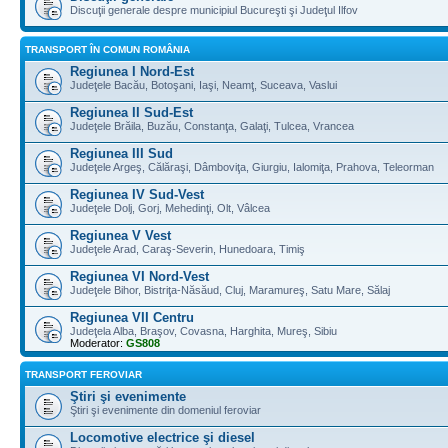
Discuţii generale despre municipiul Bucureşti şi Judeţul Ilfov
TRANSPORT ÎN COMUN ROMÂNIA
Regiunea I Nord-Est
Judeţele Bacău, Botoşani, Iaşi, Neamţ, Suceava, Vaslui
Regiunea II Sud-Est
Judeţele Brăila, Buzău, Constanţa, Galaţi, Tulcea, Vrancea
Regiunea III Sud
Judeţele Argeş, Călăraşi, Dâmboviţa, Giurgiu, Ialomiţa, Prahova, Teleorman
Regiunea IV Sud-Vest
Judeţele Dolj, Gorj, Mehedinţi, Olt, Vâlcea
Regiunea V Vest
Judeţele Arad, Caraş-Severin, Hunedoara, Timiş
Regiunea VI Nord-Vest
Judeţele Bihor, Bistriţa-Năsăud, Cluj, Maramureş, Satu Mare, Sălaj
Regiunea VII Centru
Judeţela Alba, Braşov, Covasna, Harghita, Mureş, Sibiu
Moderator:
GS808
TRANSPORT FEROVIAR
Ştiri şi evenimente
Ştiri şi evenimente din domeniul feroviar
Locomotive electrice şi diesel