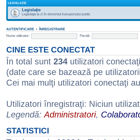
LEGISLAŢIE
Legislaţie
Legislaţia la zi în domeniul transportului public
AUTENTIFICARE
•
ÎNREGISTRARE
Nume utilizator:
Parolă:
CINE ESTE CONECTAT
În total sunt
234
utilizatori conectaţi 
(date care se bazează pe utilizatorii
Cei mai mulţi utilizatori conectaţi a
Utilizatori înregistraţi: Niciun utiliza
Legendă:
Administratori
,
Colaborato
STATISTICI