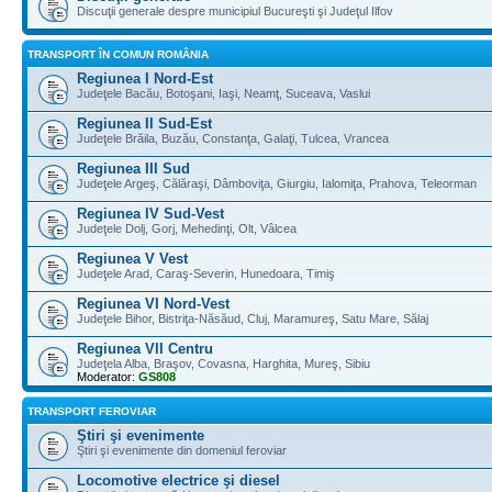
Discuţii generale despre municipiul Bucureşti şi Judeţul Ilfov
TRANSPORT ÎN COMUN ROMÂNIA
Regiunea I Nord-Est
Judeţele Bacău, Botoşani, Iaşi, Neamţ, Suceava, Vaslui
Regiunea II Sud-Est
Judeţele Brăila, Buzău, Constanţa, Galaţi, Tulcea, Vrancea
Regiunea III Sud
Judeţele Argeş, Călăraşi, Dâmboviţa, Giurgiu, Ialomiţa, Prahova, Teleorman
Regiunea IV Sud-Vest
Judeţele Dolj, Gorj, Mehedinţi, Olt, Vâlcea
Regiunea V Vest
Judeţele Arad, Caraş-Severin, Hunedoara, Timiş
Regiunea VI Nord-Vest
Judeţele Bihor, Bistriţa-Năsăud, Cluj, Maramureş, Satu Mare, Sălaj
Regiunea VII Centru
Judeţela Alba, Braşov, Covasna, Harghita, Mureş, Sibiu
Moderator:
GS808
TRANSPORT FEROVIAR
Ştiri şi evenimente
Ştiri şi evenimente din domeniul feroviar
Locomotive electrice şi diesel