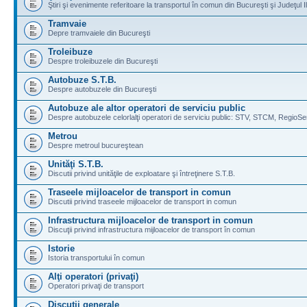
Ştiri şi evenimente referitoare la transportul în comun din Bucureşti şi Judeţul I
Tramvaie
Depre tramvaiele din Bucureşti
Troleibuze
Despre troleibuzele din Bucureşti
Autobuze S.T.B.
Despre autobuzele din Bucureşti
Autobuze ale altor operatori de serviciu public
Despre autobuzele celorlalţi operatori de serviciu public: STV, STCM, RegioSe
Metrou
Despre metroul bucureştean
Unităţi S.T.B.
Discutii privind unităţile de exploatare şi întreţinere S.T.B.
Traseele mijloacelor de transport in comun
Discutii privind traseele mijloacelor de transport in comun
Infrastructura mijloacelor de transport in comun
Discuţii privind infrastructura mijloacelor de transport în comun
Istorie
Istoria transportului în comun
Alţi operatori (privaţi)
Operatori privaţi de transport
Discuţii generale