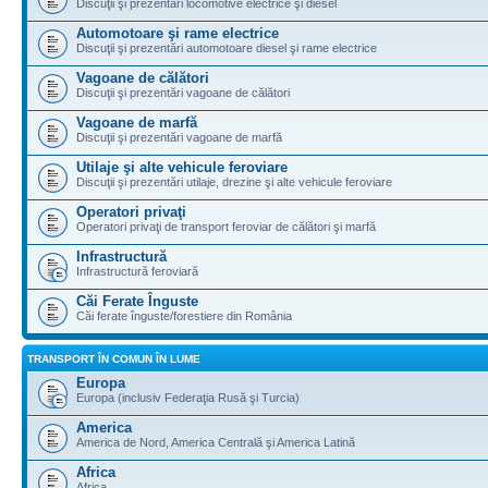
Discuţii şi prezentări locomotive electrice şi diesel
Automotoare şi rame electrice
Discuţii şi prezentări automotoare diesel şi rame electrice
Vagoane de călători
Discuţii şi prezentări vagoane de călători
Vagoane de marfă
Discuţii şi prezentări vagoane de marfă
Utilaje şi alte vehicule feroviare
Discuţii şi prezentări utilaje, drezine şi alte vehicule feroviare
Operatori privaţi
Operatori privaţi de transport feroviar de călători şi marfă
Infrastructură
Infrastructură feroviară
Căi Ferate Înguste
Căi ferate înguste/forestiere din România
TRANSPORT ÎN COMUN ÎN LUME
Europa
Europa (inclusiv Federaţia Rusă şi Turcia)
America
America de Nord, America Centrală şi America Latină
Africa
Africa