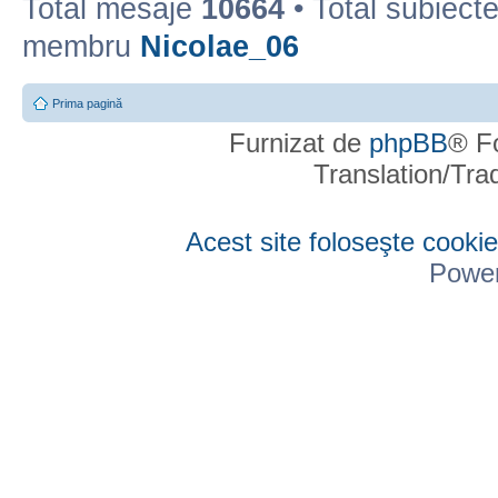
Total mesaje
10664
• Total subiect
membru
Nicolae_06
Prima pagină
Furnizat de
phpBB
® F
Translation/Tr
Acest site foloseşte cookie
Powe