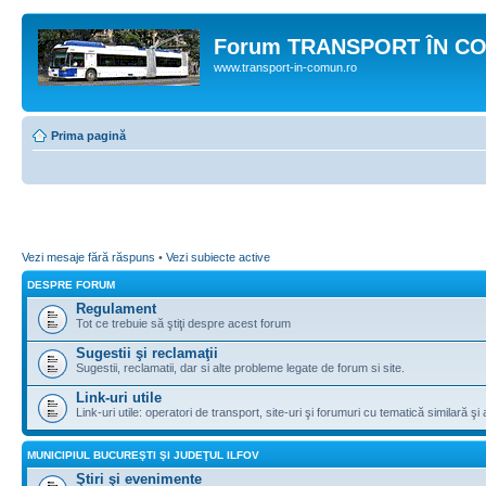
Forum TRANSPORT ÎN C
www.transport-in-comun.ro
Prima pagină
Vezi mesaje fără răspuns
•
Vezi subiecte active
DESPRE FORUM
Regulament
Tot ce trebuie să ştiţi despre acest forum
Sugestii şi reclamaţii
Sugestii, reclamatii, dar si alte probleme legate de forum si site.
Link-uri utile
Link-uri utile: operatori de transport, site-uri şi forumuri cu tematică similară şi a
MUNICIPIUL BUCUREŞTI ŞI JUDEŢUL ILFOV
Ştiri şi evenimente