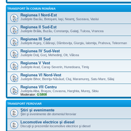
TRANSPORT ÎN COMUN ROMÂNIA
Regiunea I Nord-Est
Judeţele Bacău, Botoşani, Iaşi, Neamţ, Suceava, Vaslui
Regiunea II Sud-Est
Judeţele Brăila, Buzău, Constanţa, Galaţi, Tulcea, Vrancea
Regiunea III Sud
Judeţele Argeş, Călăraşi, Dâmboviţa, Giurgiu, Ialomiţa, Prahova, Teleorman
Regiunea IV Sud-Vest
Judeţele Dolj, Gorj, Mehedinţi, Olt, Vâlcea
Regiunea V Vest
Judeţele Arad, Caraş-Severin, Hunedoara, Timiş
Regiunea VI Nord-Vest
Judeţele Bihor, Bistriţa-Năsăud, Cluj, Maramureş, Satu Mare, Sălaj
Regiunea VII Centru
Judeţela Alba, Braşov, Covasna, Harghita, Mureş, Sibiu
Moderator:
GS808
TRANSPORT FEROVIAR
Ştiri şi evenimente
Ştiri şi evenimente din domeniul feroviar
Locomotive electrice şi diesel
Discuţii şi prezentări locomotive electrice şi diesel