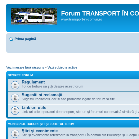
Forum TRANSPORT ÎN C
www.transport-in-comun.ro
Prima pagină
Vezi mesaje fără răspuns
•
Vezi subiecte active
DESPRE FORUM
Regulament
Tot ce trebuie să ştiţi despre acest forum
Sugestii şi reclamaţii
Sugestii, reclamatii, dar si alte probleme legate de forum si site.
Link-uri utile
Link-uri utile: operatori de transport, site-uri şi forumuri cu tematică similară şi a
MUNICIPIUL BUCUREŞTI ŞI JUDEŢUL ILFOV
Ştiri şi evenimente
Ştiri şi evenimente referitoare la transportul în comun din Bucureşti şi Judeţul I