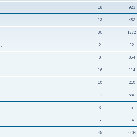
18
923
13
452
30
1272
2
92
rv
8
854
16
114
10
210
11
680
3
5
5
84
45
2404