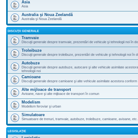
Asia
Asia
Australia şi Noua Zeelandă
Australia şi Noua Zeelandă
DISCUŢII GENERALE
Tramvaie
Discuţii generale despre tramvaie, prezentări de vehicule şi tehnologii noi în do
Troleibuze
Discuţii generale despre troleibuze, prezentări de vehicule şi tehnologii noi în d
Autobuze
Discuţii generale despre autobuze, autocare şi alte vehicule asimilate acestora 
tehnologii noi
Camioane
Discuţii generale despre camioane şi alte vehicule asimilate acestora conform le
Alte mijloace de transport
Avioane, nave şi alte mijloace de transport în comun
Modelism
Modelism feroviar şi urban
Simulatoare
Simuatoare de trenuri, tramvaie, autobuze, troleibuze, camioane, avioane, etc.
LEGISLAŢIE
Legislaţie