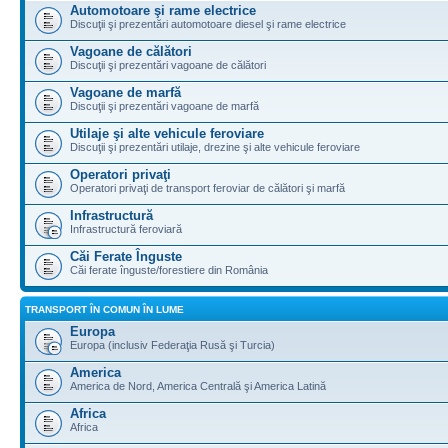
Automotoare şi rame electrice
Discuţii şi prezentări automotoare diesel şi rame electrice
Vagoane de călători
Discuţii şi prezentări vagoane de călători
Vagoane de marfă
Discuţii şi prezentări vagoane de marfă
Utilaje şi alte vehicule feroviare
Discuţii şi prezentări utilaje, drezine şi alte vehicule feroviare
Operatori privaţi
Operatori privaţi de transport feroviar de călători şi marfă
Infrastructură
Infrastructură feroviară
Căi Ferate Înguste
Căi ferate înguste/forestiere din România
TRANSPORT ÎN COMUN ÎN LUME
Europa
Europa (inclusiv Federaţia Rusă şi Turcia)
America
America de Nord, America Centrală şi America Latină
Africa
Africa