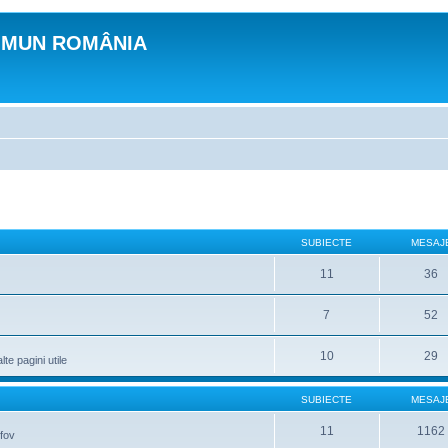
OMUN ROMÂNIA
SUBIECTE
MESAJ
11
36
7
52
10
29
lte pagini utile
SUBIECTE
MESAJ
11
1162
lfov