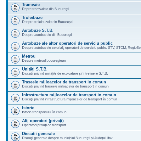
Tramvaie
Depre tramvaiele din Bucureşti
Troleibuze
Despre troleibuzele din Bucureşti
Autobuze S.T.B.
Despre autobuzele din Bucureşti
Autobuze ale altor operatori de serviciu public
Despre autobuzele celorlalţi operatori de serviciu public: STV, STCM, RegioSe
Metrou
Despre metroul bucureştean
Unităţi S.T.B.
Discutii privind unităţile de exploatare şi întreţinere S.T.B.
Traseele mijloacelor de transport in comun
Discutii privind traseele mijloacelor de transport in comun
Infrastructura mijloacelor de transport in comun
Discuţii privind infrastructura mijloacelor de transport în comun
Istorie
Istoria transportului în comun
Alţi operatori (privaţi)
Operatori privaţi de transport
Discuţii generale
Discuţii generale despre municipiul Bucureşti şi Judeţul Ilfov