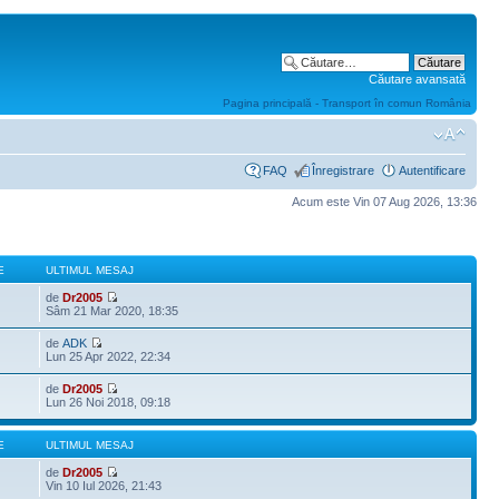
Căutare avansată
Pagina principală - Transport în comun România
FAQ
Înregistrare
Autentificare
Acum este Vin 07 Aug 2026, 13:36
E
ULTIMUL MESAJ
de
Dr2005
Sâm 21 Mar 2020, 18:35
de
ADK
Lun 25 Apr 2022, 22:34
de
Dr2005
Lun 26 Noi 2018, 09:18
E
ULTIMUL MESAJ
de
Dr2005
Vin 10 Iul 2026, 21:43