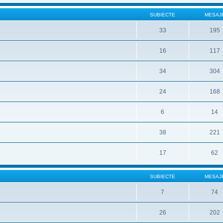
SUBIECTE
MESAJ
33
195
16
117
34
304
24
168
6
14
38
221
17
62
SUBIECTE
MESAJ
7
74
26
202