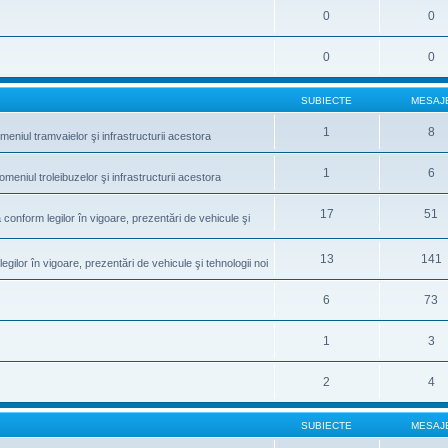
0
0
0
0
SUBIECTE
MESAJ
1
8
meniul tramvaielor şi infrastructurii acestora
1
6
omeniul troleibuzelor şi infrastructurii acestora
17
51
conform legilor în vigoare, prezentări de vehicule şi
13
141
gilor în vigoare, prezentări de vehicule şi tehnologii noi
6
73
1
3
2
4
SUBIECTE
MESAJ