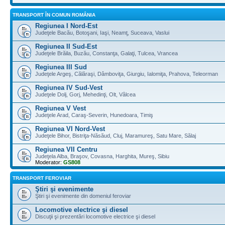
TRANSPORT ÎN COMUN ROMÂNIA
Regiunea I Nord-Est
Judeţele Bacău, Botoşani, Iaşi, Neamţ, Suceava, Vaslui
Regiunea II Sud-Est
Judeţele Brăila, Buzău, Constanţa, Galaţi, Tulcea, Vrancea
Regiunea III Sud
Judeţele Argeş, Călăraşi, Dâmboviţa, Giurgiu, Ialomiţa, Prahova, Teleorman
Regiunea IV Sud-Vest
Judeţele Dolj, Gorj, Mehedinţi, Olt, Vâlcea
Regiunea V Vest
Judeţele Arad, Caraş-Severin, Hunedoara, Timiş
Regiunea VI Nord-Vest
Judeţele Bihor, Bistriţa-Năsăud, Cluj, Maramureş, Satu Mare, Sălaj
Regiunea VII Centru
Judeţela Alba, Braşov, Covasna, Harghita, Mureş, Sibiu
Moderator:
GS808
TRANSPORT FEROVIAR
Ştiri şi evenimente
Ştiri şi evenimente din domeniul feroviar
Locomotive electrice şi diesel
Discuţii şi prezentări locomotive electrice şi diesel