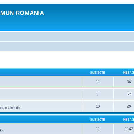
OMUN ROMÂNIA
SUBIECTE
MESAJ
11
36
7
52
10
29
lte pagini utile
SUBIECTE
MESAJ
11
1162
lfov