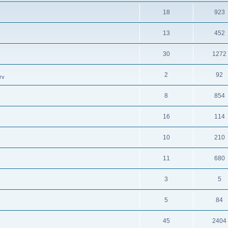
18
923
13
452
30
1272
2
92
rv
8
854
16
114
10
210
11
680
3
5
5
84
45
2404