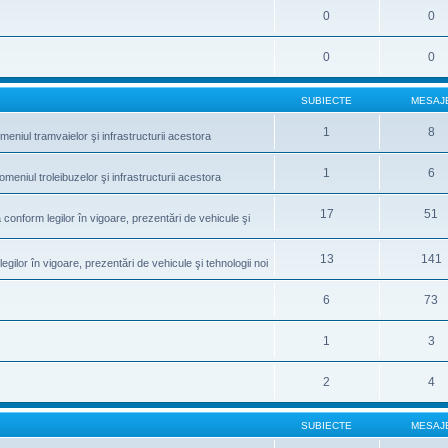
0
0
0
0
SUBIECTE
MESAJ
1
8
meniul tramvaielor şi infrastructurii acestora
1
6
omeniul troleibuzelor şi infrastructurii acestora
17
51
conform legilor în vigoare, prezentări de vehicule şi
13
141
gilor în vigoare, prezentări de vehicule şi tehnologii noi
6
73
1
3
2
4
SUBIECTE
MESAJ