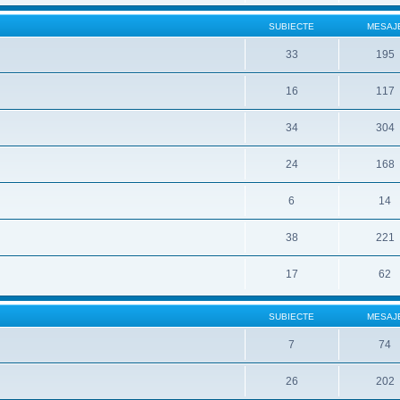
SUBIECTE
MESAJ
33
195
16
117
34
304
24
168
6
14
38
221
17
62
SUBIECTE
MESAJ
7
74
26
202