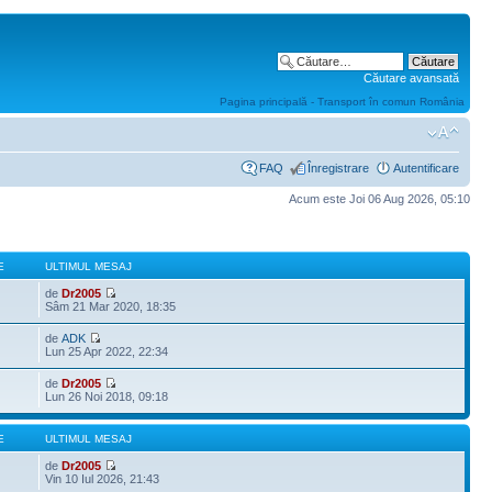
Căutare avansată
Pagina principală - Transport în comun România
FAQ
Înregistrare
Autentificare
Acum este Joi 06 Aug 2026, 05:10
E
ULTIMUL MESAJ
de
Dr2005
Sâm 21 Mar 2020, 18:35
de
ADK
Lun 25 Apr 2022, 22:34
de
Dr2005
Lun 26 Noi 2018, 09:18
E
ULTIMUL MESAJ
de
Dr2005
Vin 10 Iul 2026, 21:43