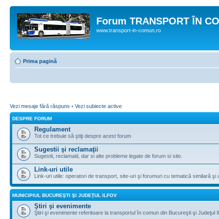
Forum TRANSPORT ÎN C
www.transport-in-comun.ro
Prima pagină
Vezi mesaje fără răspuns
•
Vezi subiecte active
DESPRE FORUM
Regulament
Tot ce trebuie să ştiţi despre acest forum
Sugestii şi reclamaţii
Sugestii, reclamatii, dar si alte probleme legate de forum si site.
Link-uri utile
Link-uri utile: operatori de transport, site-uri şi forumuri cu tematică similară şi a
MUNICIPIUL BUCUREŞTI ŞI JUDEŢUL ILFOV
Ştiri şi evenimente
Ştiri şi evenimente referitoare la transportul în comun din Bucureşti şi Judeţul I