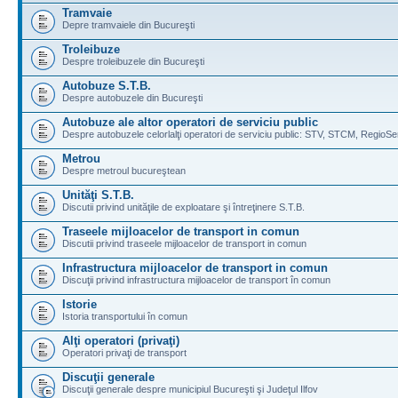
Tramvaie
Depre tramvaiele din Bucureşti
Troleibuze
Despre troleibuzele din Bucureşti
Autobuze S.T.B.
Despre autobuzele din Bucureşti
Autobuze ale altor operatori de serviciu public
Despre autobuzele celorlalţi operatori de serviciu public: STV, STCM, RegioSe
Metrou
Despre metroul bucureştean
Unităţi S.T.B.
Discutii privind unităţile de exploatare şi întreţinere S.T.B.
Traseele mijloacelor de transport in comun
Discutii privind traseele mijloacelor de transport in comun
Infrastructura mijloacelor de transport in comun
Discuţii privind infrastructura mijloacelor de transport în comun
Istorie
Istoria transportului în comun
Alţi operatori (privaţi)
Operatori privaţi de transport
Discuţii generale
Discuţii generale despre municipiul Bucureşti şi Judeţul Ilfov