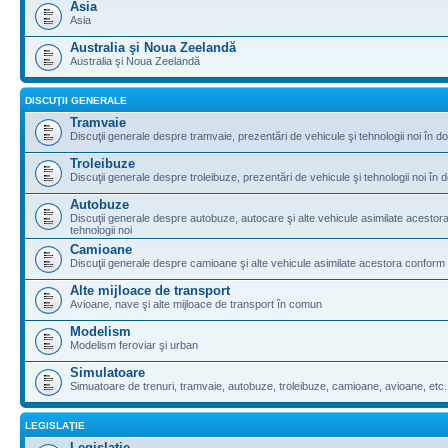
Asia
Asia
Australia şi Noua Zeelandă
Australia şi Noua Zeelandă
DISCUŢII GENERALE
Tramvaie
Discuţii generale despre tramvaie, prezentări de vehicule şi tehnologii noi în do
Troleibuze
Discuţii generale despre troleibuze, prezentări de vehicule şi tehnologii noi în d
Autobuze
Discuţii generale despre autobuze, autocare şi alte vehicule asimilate acestora 
tehnologii noi
Camioane
Discuţii generale despre camioane şi alte vehicule asimilate acestora conform le
Alte mijloace de transport
Avioane, nave şi alte mijloace de transport în comun
Modelism
Modelism feroviar şi urban
Simulatoare
Simuatoare de trenuri, tramvaie, autobuze, troleibuze, camioane, avioane, etc.
LEGISLAŢIE
Legislaţie