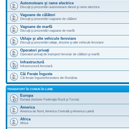
Automotoare şi rame electrice
Discuţii şi prezentări automotoare diesel şi rame electrice
Vagoane de călători
Discuţii şi prezentări vagoane de călători
Vagoane de marfă
Discuţii şi prezentări vagoane de marfă
Utilaje şi alte vehicule feroviare
Discuţii şi prezentări utilaje, drezine şi alte vehicule feroviare
Operatori privaţi
Operatori privaţi de transport feroviar de călători şi marfă
Infrastructură
Infrastructură feroviară
Căi Ferate Înguste
Căi ferate înguste/forestiere din România
TRANSPORT ÎN COMUN ÎN LUME
Europa
Europa (inclusiv Federaţia Rusă şi Turcia)
America
America de Nord, America Centrală şi America Latină
Africa
Africa