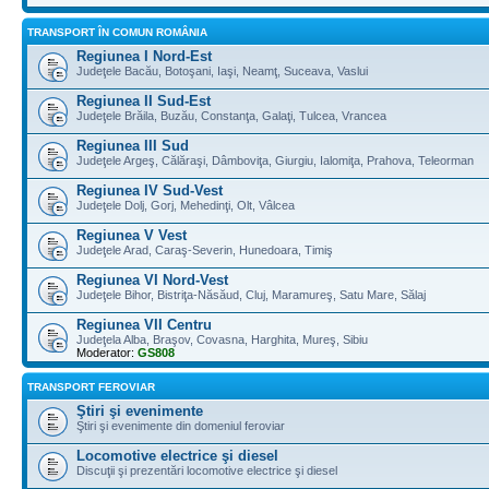
TRANSPORT ÎN COMUN ROMÂNIA
Regiunea I Nord-Est
Judeţele Bacău, Botoşani, Iaşi, Neamţ, Suceava, Vaslui
Regiunea II Sud-Est
Judeţele Brăila, Buzău, Constanţa, Galaţi, Tulcea, Vrancea
Regiunea III Sud
Judeţele Argeş, Călăraşi, Dâmboviţa, Giurgiu, Ialomiţa, Prahova, Teleorman
Regiunea IV Sud-Vest
Judeţele Dolj, Gorj, Mehedinţi, Olt, Vâlcea
Regiunea V Vest
Judeţele Arad, Caraş-Severin, Hunedoara, Timiş
Regiunea VI Nord-Vest
Judeţele Bihor, Bistriţa-Năsăud, Cluj, Maramureş, Satu Mare, Sălaj
Regiunea VII Centru
Judeţela Alba, Braşov, Covasna, Harghita, Mureş, Sibiu
Moderator:
GS808
TRANSPORT FEROVIAR
Ştiri şi evenimente
Ştiri şi evenimente din domeniul feroviar
Locomotive electrice şi diesel
Discuţii şi prezentări locomotive electrice şi diesel