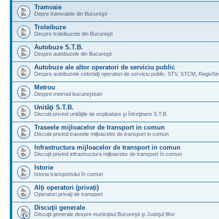
Tramvaie
Depre tramvaiele din Bucureşti
Troleibuze
Despre troleibuzele din Bucureşti
Autobuze S.T.B.
Despre autobuzele din Bucureşti
Autobuze ale altor operatori de serviciu public
Despre autobuzele celorlalţi operatori de serviciu public: STV, STCM, RegioSe
Metrou
Despre metroul bucureştean
Unităţi S.T.B.
Discutii privind unităţile de exploatare şi întreţinere S.T.B.
Traseele mijloacelor de transport in comun
Discutii privind traseele mijloacelor de transport in comun
Infrastructura mijloacelor de transport in comun
Discuţii privind infrastructura mijloacelor de transport în comun
Istorie
Istoria transportului în comun
Alţi operatori (privaţi)
Operatori privaţi de transport
Discuţii generale
Discuţii generale despre municipiul Bucureşti şi Judeţul Ilfov