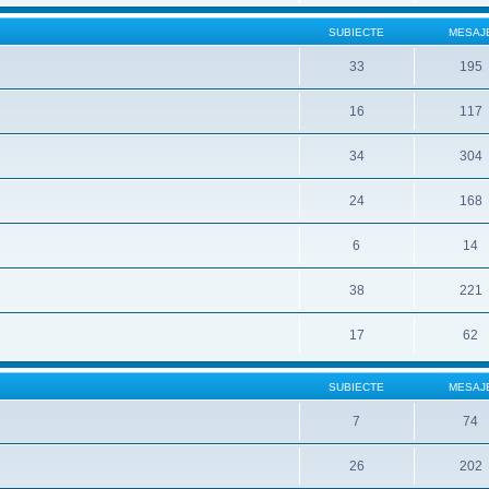
SUBIECTE
MESAJ
33
195
16
117
34
304
24
168
6
14
38
221
17
62
SUBIECTE
MESAJ
7
74
26
202