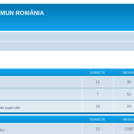
OMUN ROMÂNIA
SUBIECTE
MESAJ
11
36
7
52
10
29
lte pagini utile
SUBIECTE
MESAJ
11
1162
lfov