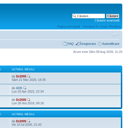
Căutare avansată
Pagina principală - Transport în comun România
FAQ
Înregistrare
Autentificare
Acum este Sâm 08 Aug 2026, 11:20
E
ULTIMUL MESAJ
de
Dr2005
Sâm 21 Mar 2020, 18:35
de
ADK
Lun 25 Apr 2022, 22:34
de
Dr2005
Lun 26 Noi 2018, 09:18
E
ULTIMUL MESAJ
de
Dr2005
Vin 10 Iul 2026, 21:43