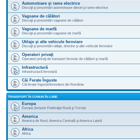
Automotoare şi rame electrice
Discuţii şi prezentări automotoare diesel şi rame electrice
Vagoane de călători
Discuţii şi prezentări vagoane de călători
Vagoane de marfă
Discuţii şi prezentări vagoane de marfă
Utilaje şi alte vehicule feroviare
Discuţii şi prezentări utilaje, drezine şi alte vehicule feroviare
Operatori privaţi
Operatori privaţi de transport feroviar de călători şi marfă
Infrastructură
Infrastructură feroviară
Căi Ferate Înguste
Căi ferate înguste/forestiere din România
TRANSPORT ÎN COMUN ÎN LUME
Europa
Europa (inclusiv Federaţia Rusă şi Turcia)
America
America de Nord, America Centrală şi America Latină
Africa
Africa