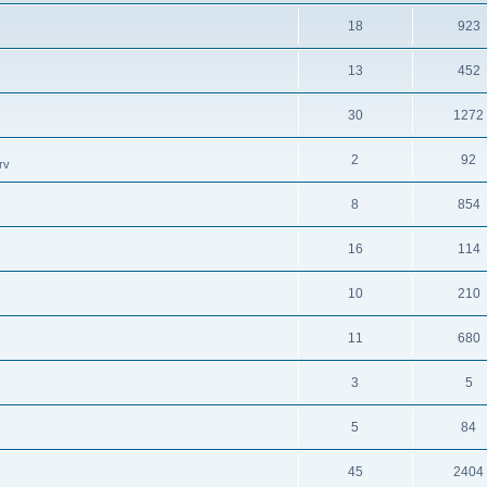
18
923
13
452
30
1272
2
92
rv
8
854
16
114
10
210
11
680
3
5
5
84
45
2404