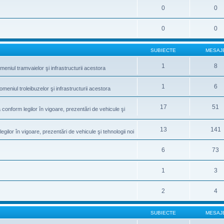
0
0
0
0
SUBIECTE
MESAJ
1
8
meniul tramvaielor şi infrastructurii acestora
1
6
omeniul troleibuzelor şi infrastructurii acestora
17
51
conform legilor în vigoare, prezentări de vehicule şi
13
141
gilor în vigoare, prezentări de vehicule şi tehnologii noi
6
73
1
3
2
4
SUBIECTE
MESAJ