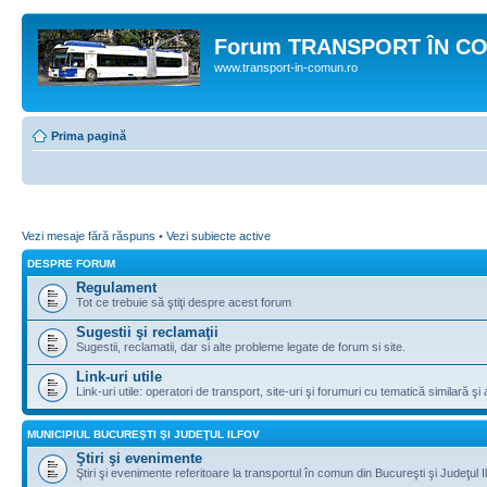
Forum TRANSPORT ÎN C
www.transport-in-comun.ro
Prima pagină
Vezi mesaje fără răspuns
•
Vezi subiecte active
DESPRE FORUM
Regulament
Tot ce trebuie să ştiţi despre acest forum
Sugestii şi reclamaţii
Sugestii, reclamatii, dar si alte probleme legate de forum si site.
Link-uri utile
Link-uri utile: operatori de transport, site-uri şi forumuri cu tematică similară şi a
MUNICIPIUL BUCUREŞTI ŞI JUDEŢUL ILFOV
Ştiri şi evenimente
Ştiri şi evenimente referitoare la transportul în comun din Bucureşti şi Judeţul I