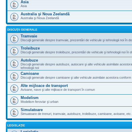
Asia
Asia
Australia şi Noua Zeelandă
Australia şi Noua Zeelandă
DISCUŢII GENERALE
Tramvaie
Discuţii generale despre tramvaie, prezentări de vehicule şi tehnologii noi în do
Troleibuze
Discuţii generale despre troleibuze, prezentări de vehicule şi tehnologii noi în d
Autobuze
Discuţii generale despre autobuze, autocare şi alte vehicule asimilate acestora 
tehnologii noi
Camioane
Discuţii generale despre camioane şi alte vehicule asimilate acestora conform le
Alte mijloace de transport
Avioane, nave şi alte mijloace de transport în comun
Modelism
Modelism feroviar şi urban
Simulatoare
Simuatoare de trenuri, tramvaie, autobuze, troleibuze, camioane, avioane, etc.
LEGISLAŢIE
Legislaţie