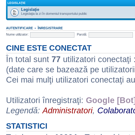
LEGISLAŢIE
Legislaţie
Legislaţia la zi în domeniul transportului public
AUTENTIFICARE
•
ÎNREGISTRARE
Nume utilizator:
Parolă:
CINE ESTE CONECTAT
În total sunt
77
utilizatori conectaţi :
(date care se bazează pe utilizatorii
Cei mai mulţi utilizatori conectaţi a
Utilizatori înregistraţi:
Google [Bot
Legendă:
Administratori
,
Colaborato
STATISTICI