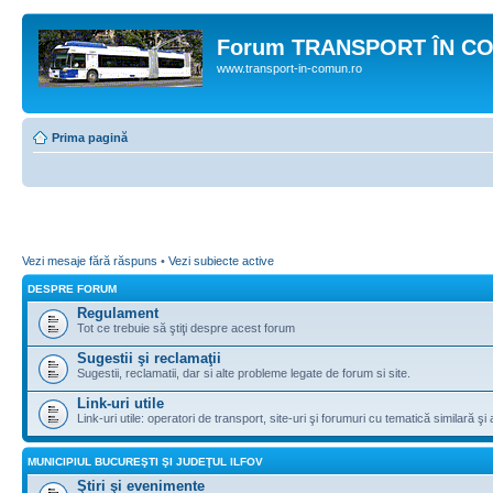
Forum TRANSPORT ÎN C
www.transport-in-comun.ro
Prima pagină
Vezi mesaje fără răspuns
•
Vezi subiecte active
DESPRE FORUM
Regulament
Tot ce trebuie să ştiţi despre acest forum
Sugestii şi reclamaţii
Sugestii, reclamatii, dar si alte probleme legate de forum si site.
Link-uri utile
Link-uri utile: operatori de transport, site-uri şi forumuri cu tematică similară şi a
MUNICIPIUL BUCUREŞTI ŞI JUDEŢUL ILFOV
Ştiri şi evenimente