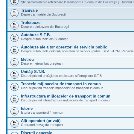
Ştiri şi evenimente referitoare la transportul în comun din Bucureşti şi Judeţul I
Tramvaie
Depre tramvaiele din Bucureşti
Troleibuze
Despre troleibuzele din Bucureşti
Autobuze S.T.B.
Despre autobuzele din Bucureşti
Autobuze ale altor operatori de serviciu public
Despre autobuzele celorlalţi operatori de serviciu public: STV, STCM, RegioSe
Metrou
Despre metroul bucureştean
Unităţi S.T.B.
Discutii privind unităţile de exploatare şi întreţinere S.T.B.
Traseele mijloacelor de transport in comun
Discutii privind traseele mijloacelor de transport in comun
Infrastructura mijloacelor de transport in comun
Discuţii privind infrastructura mijloacelor de transport în comun
Istorie
Istoria transportului în comun
Alţi operatori (privaţi)
Operatori privaţi de transport
Discuţii generale