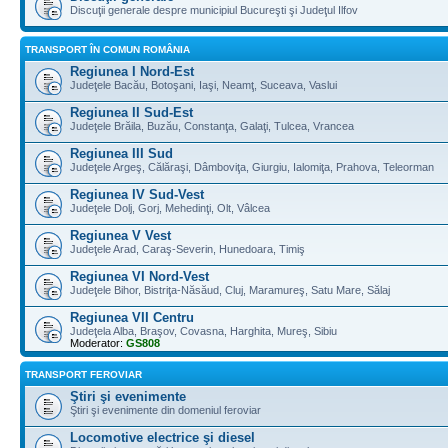
Discuţii generale despre municipiul Bucureşti şi Judeţul Ilfov
TRANSPORT ÎN COMUN ROMÂNIA
Regiunea I Nord-Est
Judeţele Bacău, Botoşani, Iaşi, Neamţ, Suceava, Vaslui
Regiunea II Sud-Est
Judeţele Brăila, Buzău, Constanţa, Galaţi, Tulcea, Vrancea
Regiunea III Sud
Judeţele Argeş, Călăraşi, Dâmboviţa, Giurgiu, Ialomiţa, Prahova, Teleorman
Regiunea IV Sud-Vest
Judeţele Dolj, Gorj, Mehedinţi, Olt, Vâlcea
Regiunea V Vest
Judeţele Arad, Caraş-Severin, Hunedoara, Timiş
Regiunea VI Nord-Vest
Judeţele Bihor, Bistriţa-Năsăud, Cluj, Maramureş, Satu Mare, Sălaj
Regiunea VII Centru
Judeţela Alba, Braşov, Covasna, Harghita, Mureş, Sibiu
Moderator:
GS808
TRANSPORT FEROVIAR
Ştiri şi evenimente
Ştiri şi evenimente din domeniul feroviar
Locomotive electrice şi diesel