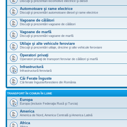
Discuţii şi prezentări locomotive electrice şi diesel
Automotoare şi rame electrice
Discuţii şi prezentări automotoare diesel şi rame electrice
Vagoane de călători
Discuţii şi prezentări vagoane de călători
Vagoane de marfă
Discuţii şi prezentări vagoane de marfă
Utilaje şi alte vehicule feroviare
Discuţii şi prezentări utilaje, drezine şi alte vehicule feroviare
Operatori privaţi
Operatori privaţi de transport feroviar de călători şi marfă
Infrastructură
Infrastructură feroviară
Căi Ferate Înguste
Căi ferate înguste/forestiere din România
TRANSPORT ÎN COMUN ÎN LUME
Europa
Europa (inclusiv Federaţia Rusă şi Turcia)
America
America de Nord, America Centrală şi America Latină
Africa
Africa