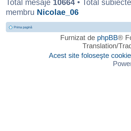
Total mesaje
10664
• Total subiect
membru
Nicolae_06
Prima pagină
Furnizat de
phpBB
® F
Translation/Tr
Acest site foloseşte cookie
Powe