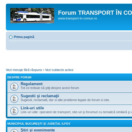
Forum TRANSPORT ÎN C
www.transport-in-comun.ro
Prima pagină
Vezi mesaje fără răspuns
•
Vezi subiecte active
DESPRE FORUM
Regulament
Tot ce trebuie să ştiţi despre acest forum
Sugestii şi reclamaţii
Sugestii, reclamatii, dar si alte probleme legate de forum si site.
Link-uri utile
Link-uri utile: operatori de transport, site-uri şi forumuri cu tematică similară şi a
MUNICIPIUL BUCUREŞTI ŞI JUDEŢUL ILFOV
Ştiri şi evenimente