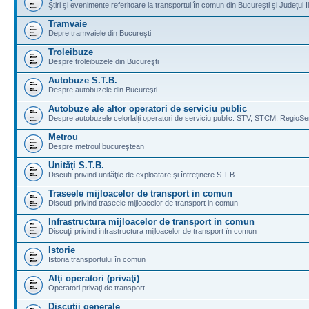
Ştiri şi evenimente referitoare la transportul în comun din Bucureşti şi Judeţul I
Tramvaie
Depre tramvaiele din Bucureşti
Troleibuze
Despre troleibuzele din Bucureşti
Autobuze S.T.B.
Despre autobuzele din Bucureşti
Autobuze ale altor operatori de serviciu public
Despre autobuzele celorlalţi operatori de serviciu public: STV, STCM, RegioSe
Metrou
Despre metroul bucureştean
Unităţi S.T.B.
Discutii privind unităţile de exploatare şi întreţinere S.T.B.
Traseele mijloacelor de transport in comun
Discutii privind traseele mijloacelor de transport in comun
Infrastructura mijloacelor de transport in comun
Discuţii privind infrastructura mijloacelor de transport în comun
Istorie
Istoria transportului în comun
Alţi operatori (privaţi)
Operatori privaţi de transport
Discuţii generale