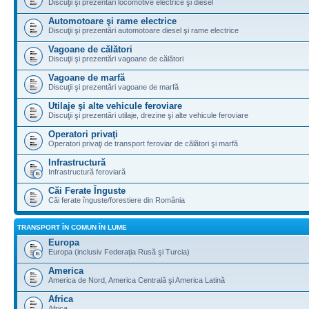
Discuţii şi prezentări locomotive electrice şi diesel
Automotoare şi rame electrice
Discuţii şi prezentări automotoare diesel şi rame electrice
Vagoane de călători
Discuţii şi prezentări vagoane de călători
Vagoane de marfă
Discuţii şi prezentări vagoane de marfă
Utilaje şi alte vehicule feroviare
Discuţii şi prezentări utilaje, drezine şi alte vehicule feroviare
Operatori privaţi
Operatori privaţi de transport feroviar de călători şi marfă
Infrastructură
Infrastructură feroviară
Căi Ferate Înguste
Căi ferate înguste/forestiere din România
TRANSPORT ÎN COMUN ÎN LUME
Europa
Europa (inclusiv Federaţia Rusă şi Turcia)
America
America de Nord, America Centrală şi America Latină
Africa
Africa