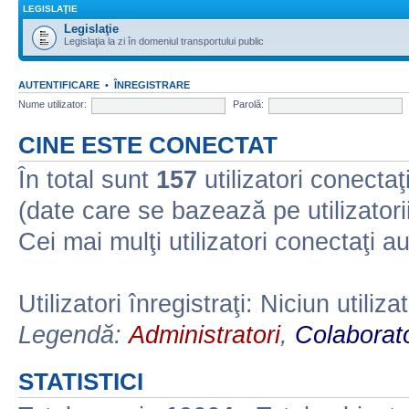
LEGISLAŢIE
Legislaţie
Legislaţia la zi în domeniul transportului public
AUTENTIFICARE
•
ÎNREGISTRARE
Nume utilizator:
Parolă:
CINE ESTE CONECTAT
În total sunt
157
utilizatori conectaţi 
(date care se bazează pe utilizatorii
Cei mai mulţi utilizatori conectaţi a
Utilizatori înregistraţi: Niciun utiliza
Legendă:
Administratori
,
Colaborato
STATISTICI