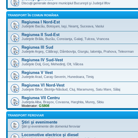
Discuţii generale despre municipiul Bucureşti şi Judeţul Ilfov
TRANSPORT ÎN COMUN ROMÂNIA
Regiunea I Nord-Est
Judeţele Bacău, Botoşani, Iaşi, Neamţ, Suceava, Vaslui
Regiunea II Sud-Est
Judeţele Brăila, Buzău, Constanţa, Galaţi, Tulcea, Vrancea
Regiunea III Sud
Judeţele Argeş, Călăraşi, Dâmboviţa, Giurgiu, Ialomiţa, Prahova, Teleorman
Regiunea IV Sud-Vest
Judeţele Dolj, Gorj, Mehedinţi, Olt, Vâlcea
Regiunea V Vest
Judeţele Arad, Caraş-Severin, Hunedoara, Timiş
Regiunea VI Nord-Vest
Judeţele Bihor, Bistriţa-Năsăud, Cluj, Maramureş, Satu Mare, Sălaj
Regiunea VII Centru
Judeţela Alba, Braşov, Covasna, Harghita, Mureş, Sibiu
Moderator:
GS808
TRANSPORT FEROVIAR
Ştiri şi evenimente
Ştiri şi evenimente din domeniul feroviar
Locomotive electrice şi diesel