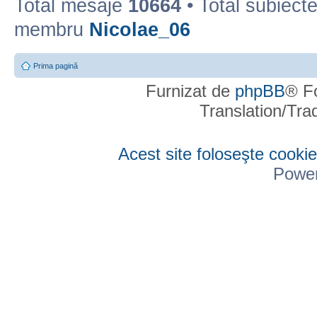
Total mesaje
10664
• Total subiect
membru
Nicolae_06
Prima pagină
Furnizat de
phpBB
® F
Translation/Tr
Acest site foloseşte cookie
Powe