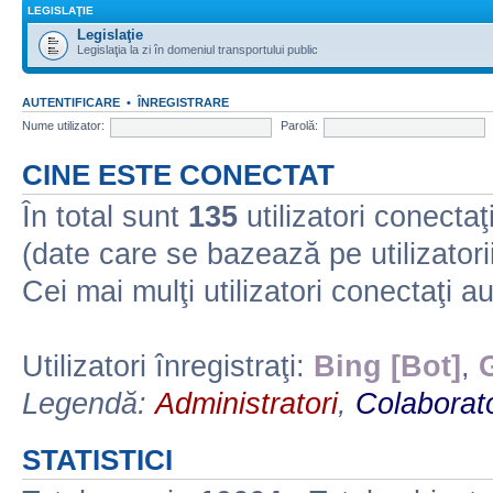
LEGISLAŢIE
Legislaţie
Legislaţia la zi în domeniul transportului public
AUTENTIFICARE
•
ÎNREGISTRARE
Nume utilizator:
Parolă:
CINE ESTE CONECTAT
În total sunt
135
utilizatori conectaţi 
(date care se bazează pe utilizatorii
Cei mai mulţi utilizatori conectaţi a
Utilizatori înregistraţi:
Bing [Bot]
,
Legendă:
Administratori
,
Colaborato
STATISTICI