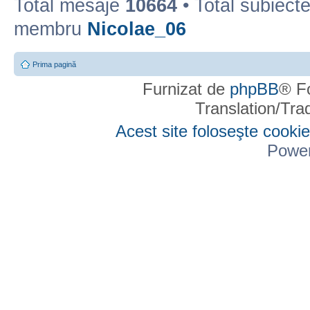
Total mesaje
10664
• Total subiect
membru
Nicolae_06
Prima pagină
Furnizat de
phpBB
® F
Translation/Tr
Acest site foloseşte cookie
Powe