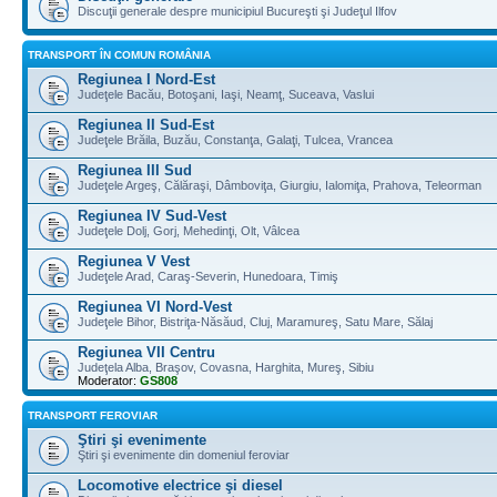
Discuţii generale despre municipiul Bucureşti şi Judeţul Ilfov
TRANSPORT ÎN COMUN ROMÂNIA
Regiunea I Nord-Est
Judeţele Bacău, Botoşani, Iaşi, Neamţ, Suceava, Vaslui
Regiunea II Sud-Est
Judeţele Brăila, Buzău, Constanţa, Galaţi, Tulcea, Vrancea
Regiunea III Sud
Judeţele Argeş, Călăraşi, Dâmboviţa, Giurgiu, Ialomiţa, Prahova, Teleorman
Regiunea IV Sud-Vest
Judeţele Dolj, Gorj, Mehedinţi, Olt, Vâlcea
Regiunea V Vest
Judeţele Arad, Caraş-Severin, Hunedoara, Timiş
Regiunea VI Nord-Vest
Judeţele Bihor, Bistriţa-Năsăud, Cluj, Maramureş, Satu Mare, Sălaj
Regiunea VII Centru
Judeţela Alba, Braşov, Covasna, Harghita, Mureş, Sibiu
Moderator:
GS808
TRANSPORT FEROVIAR
Ştiri şi evenimente
Ştiri şi evenimente din domeniul feroviar
Locomotive electrice şi diesel