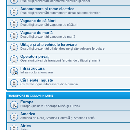
Discuţii şi prezentări locomotive electrice şi diesel
Automotoare şi rame electrice
Discuţii şi prezentări automotoare diesel şi rame electrice
Vagoane de călători
Discuţii şi prezentări vagoane de călători
Vagoane de marfă
Discuţii şi prezentări vagoane de marfă
Utilaje şi alte vehicule feroviare
Discuţii şi prezentări utilaje, drezine şi alte vehicule feroviare
Operatori privaţi
Operatori privaţi de transport feroviar de călători şi marfă
Infrastructură
Infrastructură feroviară
Căi Ferate Înguste
Căi ferate înguste/forestiere din România
TRANSPORT ÎN COMUN ÎN LUME
Europa
Europa (inclusiv Federaţia Rusă şi Turcia)
America
America de Nord, America Centrală şi America Latină
Africa
Africa