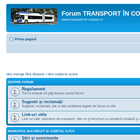
Forum TRANSPORT ÎN C
www.transport-in-comun.ro
Prima pagină
Vezi mesaje fără răspuns
•
Vezi subiecte active
DESPRE FORUM
Regulament
Tot ce trebuie să ştiţi despre acest forum
Sugestii şi reclamaţii
Sugestii, reclamatii, dar si alte probleme legate de forum si site.
Link-uri utile
Link-uri utile: operatori de transport, site-uri şi forumuri cu tematică similară şi a
MUNICIPIUL BUCUREŞTI ŞI JUDEŢUL ILFOV
Ştiri şi evenimente