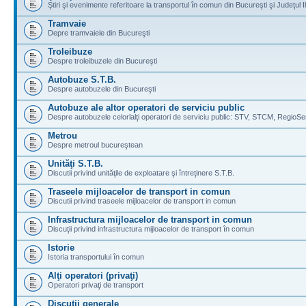
Ştiri şi evenimente referitoare la transportul în comun din Bucureşti şi Judeţul I
Tramvaie
Depre tramvaiele din Bucureşti
Troleibuze
Despre troleibuzele din Bucureşti
Autobuze S.T.B.
Despre autobuzele din Bucureşti
Autobuze ale altor operatori de serviciu public
Despre autobuzele celorlalţi operatori de serviciu public: STV, STCM, RegioSe
Metrou
Despre metroul bucureştean
Unităţi S.T.B.
Discutii privind unităţile de exploatare şi întreţinere S.T.B.
Traseele mijloacelor de transport in comun
Discutii privind traseele mijloacelor de transport in comun
Infrastructura mijloacelor de transport in comun
Discuţii privind infrastructura mijloacelor de transport în comun
Istorie
Istoria transportului în comun
Alţi operatori (privaţi)
Operatori privaţi de transport
Discuţii generale