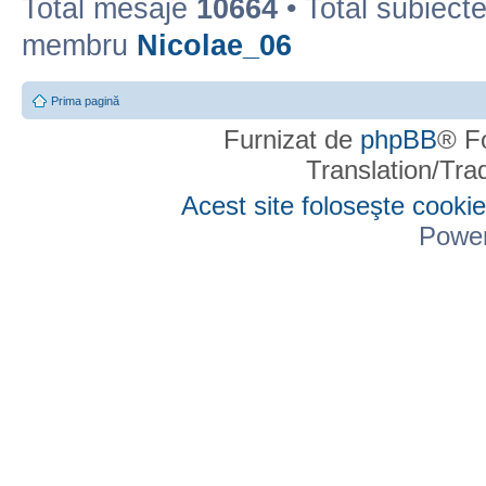
Total mesaje
10664
• Total subiect
membru
Nicolae_06
Prima pagină
Furnizat de
phpBB
® F
Translation/Tr
Acest site foloseşte cookie
Powe