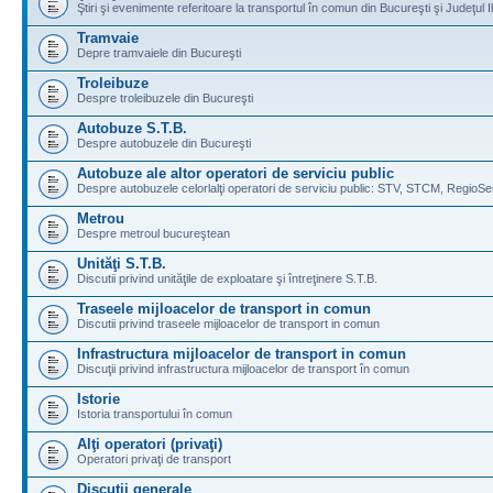
Ştiri şi evenimente referitoare la transportul în comun din Bucureşti şi Judeţul I
Tramvaie
Depre tramvaiele din Bucureşti
Troleibuze
Despre troleibuzele din Bucureşti
Autobuze S.T.B.
Despre autobuzele din Bucureşti
Autobuze ale altor operatori de serviciu public
Despre autobuzele celorlalţi operatori de serviciu public: STV, STCM, RegioSe
Metrou
Despre metroul bucureştean
Unităţi S.T.B.
Discutii privind unităţile de exploatare şi întreţinere S.T.B.
Traseele mijloacelor de transport in comun
Discutii privind traseele mijloacelor de transport in comun
Infrastructura mijloacelor de transport in comun
Discuţii privind infrastructura mijloacelor de transport în comun
Istorie
Istoria transportului în comun
Alţi operatori (privaţi)
Operatori privaţi de transport
Discuţii generale