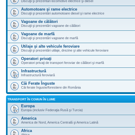
Discuţii şi prezentări locomotive electrice şi diesel
Automotoare şi rame electrice
Discuţii şi prezentări automotoare diesel şi rame electrice
Vagoane de călători
Discuţii şi prezentări vagoane de călători
Vagoane de marfă
Discuţii şi prezentări vagoane de marfă
Utilaje şi alte vehicule feroviare
Discuţii şi prezentări utilaje, drezine şi alte vehicule feroviare
Operatori privaţi
Operatori privaţi de transport feroviar de călători şi marfă
Infrastructură
Infrastructură feroviară
Căi Ferate Înguste
Căi ferate înguste/forestiere din România
TRANSPORT ÎN COMUN ÎN LUME
Europa
Europa (inclusiv Federaţia Rusă şi Turcia)
America
America de Nord, America Centrală şi America Latină
Africa
Africa