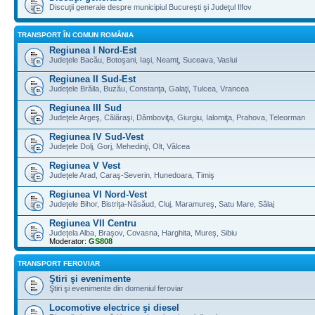
Discuţii generale despre municipiul Bucureşti şi Judeţul Ilfov
TRANSPORT ÎN COMUN ROMÂNIA
Regiunea I Nord-Est
Judeţele Bacău, Botoşani, Iaşi, Neamţ, Suceava, Vaslui
Regiunea II Sud-Est
Judeţele Brăila, Buzău, Constanţa, Galaţi, Tulcea, Vrancea
Regiunea III Sud
Judeţele Argeş, Călăraşi, Dâmboviţa, Giurgiu, Ialomiţa, Prahova, Teleorman
Regiunea IV Sud-Vest
Judeţele Dolj, Gorj, Mehedinţi, Olt, Vâlcea
Regiunea V Vest
Judeţele Arad, Caraş-Severin, Hunedoara, Timiş
Regiunea VI Nord-Vest
Judeţele Bihor, Bistriţa-Năsăud, Cluj, Maramureş, Satu Mare, Sălaj
Regiunea VII Centru
Judeţela Alba, Braşov, Covasna, Harghita, Mureş, Sibiu
Moderator:
GS808
TRANSPORT FEROVIAR
Ştiri şi evenimente
Ştiri şi evenimente din domeniul feroviar
Locomotive electrice şi diesel