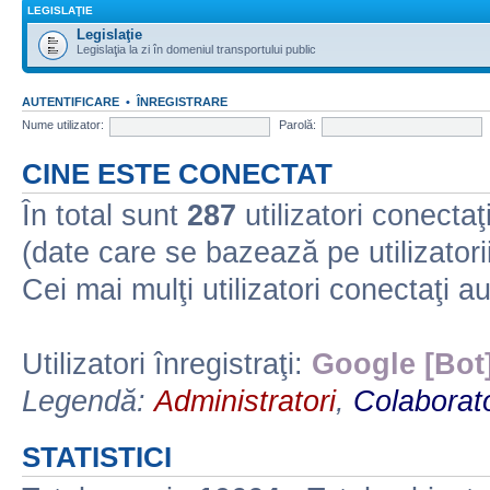
LEGISLAŢIE
Legislaţie
Legislaţia la zi în domeniul transportului public
AUTENTIFICARE
•
ÎNREGISTRARE
Nume utilizator:
Parolă:
CINE ESTE CONECTAT
În total sunt
287
utilizatori conectaţi 
(date care se bazează pe utilizatorii
Cei mai mulţi utilizatori conectaţi a
Utilizatori înregistraţi:
Google [Bot
Legendă:
Administratori
,
Colaborato
STATISTICI