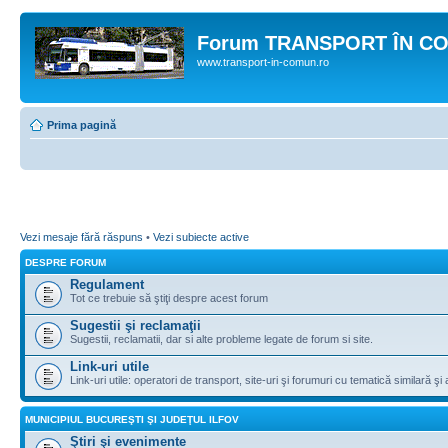
Forum TRANSPORT ÎN C
www.transport-in-comun.ro
Prima pagină
Vezi mesaje fără răspuns
•
Vezi subiecte active
DESPRE FORUM
Regulament
Tot ce trebuie să ştiţi despre acest forum
Sugestii şi reclamaţii
Sugestii, reclamatii, dar si alte probleme legate de forum si site.
Link-uri utile
Link-uri utile: operatori de transport, site-uri şi forumuri cu tematică similară şi a
MUNICIPIUL BUCUREŞTI ŞI JUDEŢUL ILFOV
Ştiri şi evenimente