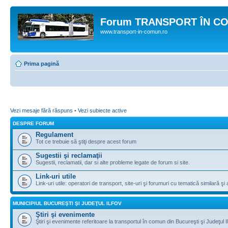
Forum TRANSPORT ÎN C
www.transport-in-comun.ro
Prima pagină
Vezi mesaje fără răspuns
•
Vezi subiecte active
DESPRE FORUM
Regulament
Tot ce trebuie să ştiţi despre acest forum
Sugestii şi reclamaţii
Sugestii, reclamatii, dar si alte probleme legate de forum si site.
Link-uri utile
Link-uri utile: operatori de transport, site-uri şi forumuri cu tematică similară şi a
MUNICIPIUL BUCUREŞTI ŞI JUDEŢUL ILFOV
Ştiri şi evenimente
Ştiri şi evenimente referitoare la transportul în comun din Bucureşti şi Judeţul I