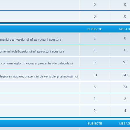
0
0
0
0
SUBIECTE
MESAJ
1
8
meniul tramvaielor şi infrastructurii acestora
1
6
omeniul troleibuzelor şi infrastructurii acestora
17
51
conform legilor în vigoare, prezentări de vehicule şi
13
141
gilor în vigoare, prezentări de vehicule şi tehnologii noi
6
73
1
3
2
4
SUBIECTE
MESAJ