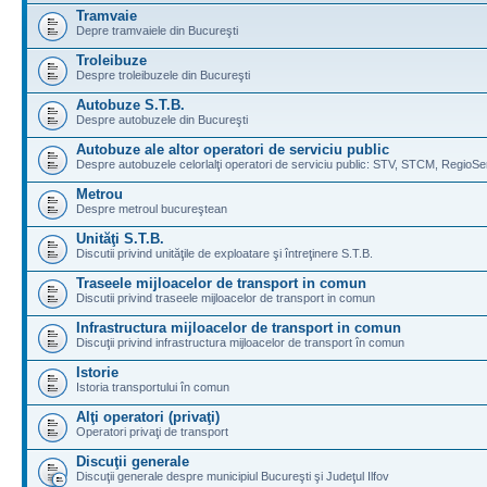
Tramvaie
Depre tramvaiele din Bucureşti
Troleibuze
Despre troleibuzele din Bucureşti
Autobuze S.T.B.
Despre autobuzele din Bucureşti
Autobuze ale altor operatori de serviciu public
Despre autobuzele celorlalţi operatori de serviciu public: STV, STCM, RegioSe
Metrou
Despre metroul bucureştean
Unităţi S.T.B.
Discutii privind unităţile de exploatare şi întreţinere S.T.B.
Traseele mijloacelor de transport in comun
Discutii privind traseele mijloacelor de transport in comun
Infrastructura mijloacelor de transport in comun
Discuţii privind infrastructura mijloacelor de transport în comun
Istorie
Istoria transportului în comun
Alţi operatori (privaţi)
Operatori privaţi de transport
Discuţii generale
Discuţii generale despre municipiul Bucureşti şi Judeţul Ilfov