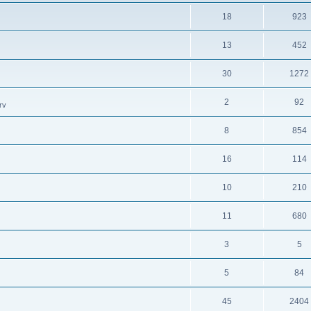
18
923
13
452
30
1272
2
92
rv
8
854
16
114
10
210
11
680
3
5
5
84
45
2404