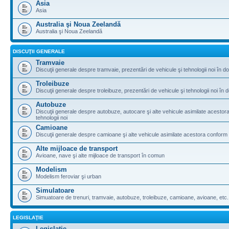
Asia
Asia
Australia şi Noua Zeelandă
Australia şi Noua Zeelandă
DISCUŢII GENERALE
Tramvaie
Discuţii generale despre tramvaie, prezentări de vehicule şi tehnologii noi în do
Troleibuze
Discuţii generale despre troleibuze, prezentări de vehicule şi tehnologii noi în d
Autobuze
Discuţii generale despre autobuze, autocare şi alte vehicule asimilate acestora 
tehnologii noi
Camioane
Discuţii generale despre camioane şi alte vehicule asimilate acestora conform le
Alte mijloace de transport
Avioane, nave şi alte mijloace de transport în comun
Modelism
Modelism feroviar şi urban
Simulatoare
Simuatoare de trenuri, tramvaie, autobuze, troleibuze, camioane, avioane, etc.
LEGISLAŢIE
Legislaţie