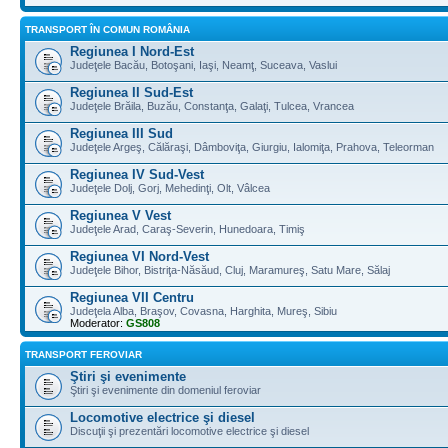
TRANSPORT ÎN COMUN ROMÂNIA
Regiunea I Nord-Est
Judeţele Bacău, Botoşani, Iaşi, Neamţ, Suceava, Vaslui
Regiunea II Sud-Est
Judeţele Brăila, Buzău, Constanţa, Galaţi, Tulcea, Vrancea
Regiunea III Sud
Judeţele Argeş, Călăraşi, Dâmboviţa, Giurgiu, Ialomiţa, Prahova, Teleorman
Regiunea IV Sud-Vest
Judeţele Dolj, Gorj, Mehedinţi, Olt, Vâlcea
Regiunea V Vest
Judeţele Arad, Caraş-Severin, Hunedoara, Timiş
Regiunea VI Nord-Vest
Judeţele Bihor, Bistriţa-Năsăud, Cluj, Maramureş, Satu Mare, Sălaj
Regiunea VII Centru
Judeţela Alba, Braşov, Covasna, Harghita, Mureş, Sibiu
Moderator:
GS808
TRANSPORT FEROVIAR
Ştiri şi evenimente
Ştiri şi evenimente din domeniul feroviar
Locomotive electrice şi diesel
Discuţii şi prezentări locomotive electrice şi diesel