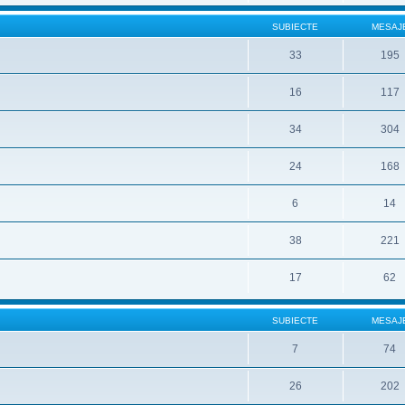
SUBIECTE
MESAJ
33
195
16
117
34
304
24
168
6
14
38
221
17
62
SUBIECTE
MESAJ
7
74
26
202