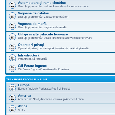
Automotoare şi rame electrice
Discuţii şi prezentări automotoare diesel şi rame electrice
Vagoane de călători
Discuţii şi prezentări vagoane de călători
Vagoane de marfă
Discuţii şi prezentări vagoane de marfă
Utilaje şi alte vehicule feroviare
Discuţii şi prezentări utilaje, drezine şi alte vehicule feroviare
Operatori privaţi
Operatori privaţi de transport feroviar de călători şi marfă
Infrastructură
Infrastructură feroviară
Căi Ferate Înguste
Căi ferate înguste/forestiere din România
TRANSPORT ÎN COMUN ÎN LUME
Europa
Europa (inclusiv Federaţia Rusă şi Turcia)
America
America de Nord, America Centrală şi America Latină
Africa
Africa