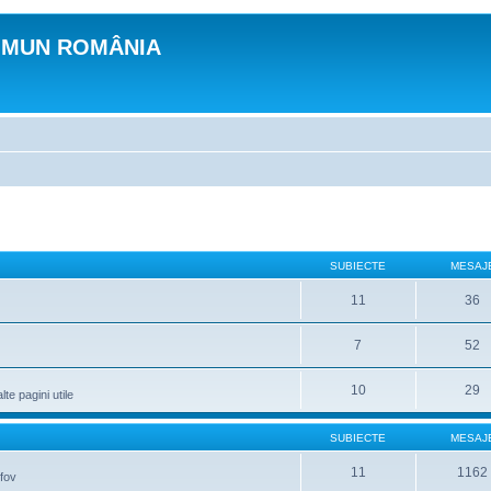
OMUN ROMÂNIA
SUBIECTE
MESAJ
11
36
7
52
10
29
lte pagini utile
SUBIECTE
MESAJ
11
1162
lfov