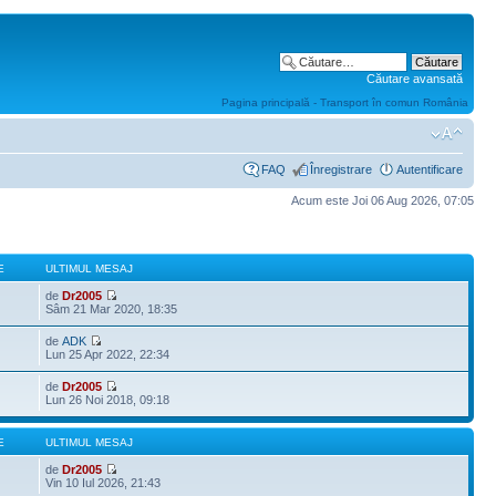
Căutare avansată
Pagina principală - Transport în comun România
FAQ
Înregistrare
Autentificare
Acum este Joi 06 Aug 2026, 07:05
E
ULTIMUL MESAJ
de
Dr2005
Sâm 21 Mar 2020, 18:35
de
ADK
Lun 25 Apr 2022, 22:34
de
Dr2005
Lun 26 Noi 2018, 09:18
E
ULTIMUL MESAJ
de
Dr2005
Vin 10 Iul 2026, 21:43