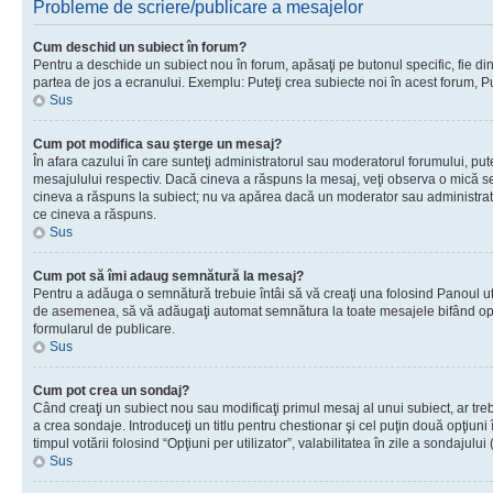
Probleme de scriere/publicare a mesajelor
Cum deschid un subiect în forum?
Pentru a deschide un subiect nou în forum, apăsaţi pe butonul specific, fie din f
partea de jos a ecranului. Exemplu: Puteţi crea subiecte noi în acest forum, Pu
Sus
Cum pot modifica sau şterge un mesaj?
În afara cazului în care sunteţi administratorul sau moderatorul forumului, p
mesajulului respectiv. Dacă cineva a răspuns la mesaj, veţi observa o mică se
cineva a răspuns la subiect; nu va apărea dacă un moderator sau administrator 
ce cineva a răspuns.
Sus
Cum pot să îmi adaug semnătură la mesaj?
Pentru a adăuga o semnătură trebuie întâi să vă creaţi una folosind Panoul uti
de asemenea, să vă adăugaţi automat semnătura la toate mesajele bifând opţi
formularul de publicare.
Sus
Cum pot crea un sondaj?
Când creaţi un subiect nou sau modificaţi primul mesaj al unui subiect, ar tre
a crea sondaje. Introduceţi un titlu pentru chestionar şi cel puţin două opţiuni
timpul votării folosind “Opţiuni per utilizator”, valabilitatea în zile a sondaju
Sus