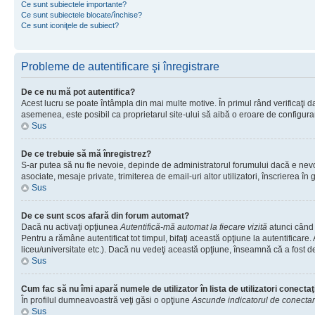
Ce sunt subiectele importante?
Ce sunt subiectele blocate/închise?
Ce sunt iconiţele de subiect?
Probleme de autentificare şi înregistrare
De ce nu mă pot autentifica?
Acest lucru se poate întâmpla din mai multe motive. În primul rând verificaţi dac
asemenea, este posibil ca proprietarul site-ului să aibă o eroare de configura
Sus
De ce trebuie să mă înregistrez?
S-ar putea să nu fie nevoie, depinde de administratorul forumului dacă e nevoie
asociate, mesaje private, trimiterea de email-uri altor utilizatori, înscrierea
Sus
De ce sunt scos afară din forum automat?
Dacă nu activaţi opţiunea
Autentifică-mă automat la fiecare vizită
atunci când 
Pentru a rămâne autentificat tot timpul, bifaţi această opţiune la autentificare
liceu/universitate etc.). Dacă nu vedeţi această opţiune, înseamnă că a fost d
Sus
Cum fac să nu îmi apară numele de utilizator în lista de utilizatori conectaţ
În profilul dumneavoastră veţi găsi o opţiune
Ascunde indicatorul de conecta
Sus