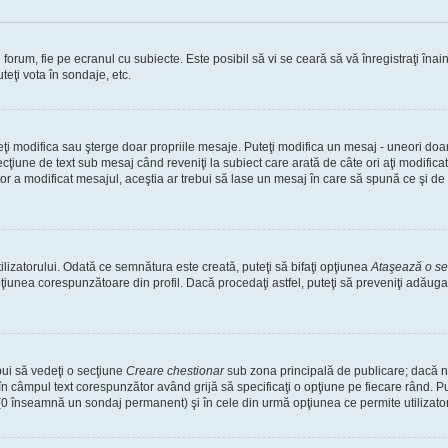
orum, fie pe ecranul cu subiecte. Este posibil să vi se ceară să vă înregistraţi înain
teţi vota în sondaje, etc.
uteţi modifica sau şterge doar propriile mesaje. Puteţi modifica un mesaj - uneori d
cţiune de text sub mesaj când reveniţi la subiect care arată de câte ori aţi modific
a modificat mesajul, aceştia ar trebui să lase un mesaj în care să spună ce şi de ce
lizatorului. Odată ce semnătura este creată, puteţi să bifaţi opţiunea
Ataşează o s
unea corespunzătoare din profil. Dacă procedaţi astfel, puteţi să preveniţi adăug
bui să vedeţi o secţiune
Creare chestionar
sub zona principală de publicare; dacă nu
 în câmpul text corespunzător având grijă să specificaţi o opţiune pe fiecare rând. Put
lui (0 înseamnă un sondaj permanent) şi în cele din urmă opţiunea ce permite utilizator