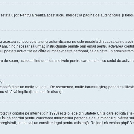
setată uşor. Pentru a realiza acest lucru, mergeţi la pagina de autentificare şi folosi
acă acestea sunt corecte, atunci autentificarea nu este posibilă din cauză că nu aveți a
 ani, fiind necesar să urmaţi instrucţiunile primite prin email pentru activarea contul
contul poate fi activat fie de către dumneavoastră personal, fie de către un administrato
filtru de spam, acestea fiind unul din motivele pentru care emailul cu codul de activ
a?!
avoastră dintr-un motiv sau altul. De asemenea, multe forumuri şterg periodic utiliza
u şi să vă implicaţi mai mult în discuţii.
cţia copiilor pe internet din 1998) este o lege din Statele Unite care solicită site-
gal îşi dă acordul pentru colectarea informaţiilor personale de la minorul cu vârsta 
 înregistraţi, contactaţi un consilier legal pentru asistenţă. Reţineţi că echipa phpBB 