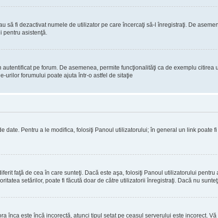
 sau să fi dezactivat numele de utilizator pe care încercaţi să-l înregistraţi. De aseme
i pentru asistenţă.
 autentificat pe forum. De asemenea, permite funcţionalităţi ca de exemplu citirea u
rilor forumului poate ajuta într-o astfel de sitaţie
 date. Pentru a le modifica, folosiţi Panoul utilizatorului; în general un link poate f
erit faţă de cea în care sunteţi. Dacă este aşa, folosiţi Panoul utilizatorului pentru 
itatea setărilor, poate fi făcută doar de către utilizatorii înregistraţi. Dacă nu sunte
ora înca este încă incorectă, atunci tipul setat pe ceasul serverului este incorect. 