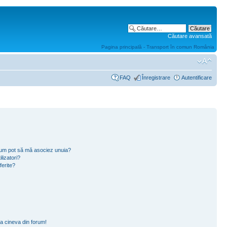
Căutare avansată
Pagina principală - Transport în comun România
FAQ
Înregistrare
Autentificare
i cum pot să mă asociez unuia?
lizatori?
ferite?
a cineva din forum!