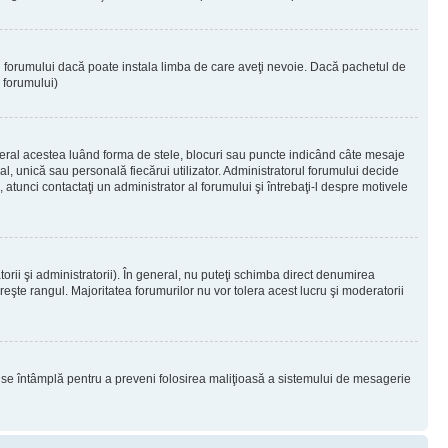
ul forumului dacă poate instala limba de care aveţi nevoie. Dacă pachetul de
r forumului)
eral acestea luând forma de stele, blocuri sau puncte indicând câte mesaje
, unică sau personală fiecărui utilizator. Administratorul forumului decide
 atunci contactaţi un administrator al forumului şi întrebaţi-l despre motivele
rii şi administratorii). În general, nu puteţi schimba direct denumirea
eşte rangul. Majoritatea forumurilor nu vor tolera acest lucru şi moderatorii
lucru se întâmplă pentru a preveni folosirea maliţioasă a sistemului de mesagerie