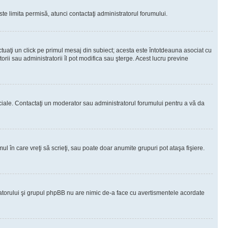
te limita permisă, atunci contactaţi administratorul forumului.
ctuaţi un click pe primul mesaj din subiect; acesta este întotdeauna asociat cu
rii sau administratorii îl pot modifica sau şterge. Acest lucru previne
peciale. Contactaţi un moderator sau administratorul forumului pentru a vă da
ul în care vreţi să scrieţi, sau poate doar anumite grupuri pot ataşa fişiere.
tratorului şi grupul phpBB nu are nimic de-a face cu avertismentele acordate