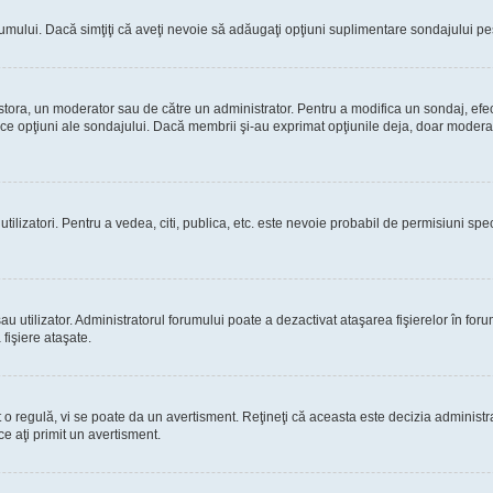
rumului. Dacă simţiţi că aveţi nevoie să adăugaţi opţiuni suplimentare sondajului pes
estora, un moderator sau de către un administrator. Pentru a modifica un sondaj, efe
rice opţiuni ale sondajului. Dacă membrii şi-au exprimat opţiunile deja, doar moderato
 utilizatori. Pentru a vedea, citi, publica, etc. este nevoie probabil de permisiuni s
 utilizator. Administratorul forumului poate a dezactivat ataşarea fişierelor în forum
fişiere ataşate.
at o regulă, vi se poate da un avertisment. Reţineţi că aceasta este decizia adminis
ce aţi primit un avertisment.