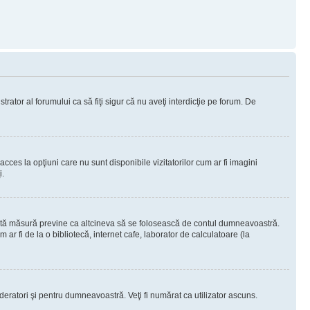
rator al forumului ca să fiţi sigur că nu aveţi interdicţie pe forum. De
ces la opţiuni care nu sunt disponibile vizitatorilor cum ar fi imagini
i.
ceastă măsură previne ca altcineva să se folosească de contul dumneavoastră.
ar fi de la o bibliotecă, internet cafe, laborator de calculatoare (la
moderatori şi pentru dumneavoastră. Veţi fi numărat ca utilizator ascuns.