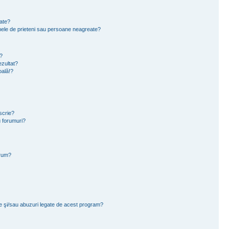
eate?
e mele de prieteni sau persoane neagreate?
?
zultat?
oală!?
scrie?
 forumuri?
orum?
ce şi/sau abuzuri legate de acest program?