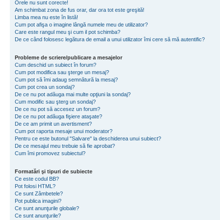
Orele nu sunt corecte!
Am schimbat zona de fus orar, dar ora tot este greşită!
Limba mea nu este în listă!
Cum pot afişa o imagine lângă numele meu de utilizator?
Care este rangul meu şi cum il pot schimba?
De ce când folosesc legătura de email a unui utilizator îmi cere să mă autentific?
Probleme de scriere/publicare a mesajelor
Cum deschid un subiect în forum?
Cum pot modifica sau şterge un mesaj?
Cum pot să îmi adaug semnătură la mesaj?
Cum pot crea un sondaj?
De ce nu pot adăuga mai multe opţiuni la sondaj?
Cum modific sau şterg un sondaj?
De ce nu pot să accesez un forum?
De ce nu pot adăuga fişiere ataşate?
De ce am primit un avertisment?
Cum pot raporta mesaje unui moderator?
Pentru ce este butonul "Salvare" la deschiderea unui subiect?
De ce mesajul meu trebuie să fie aprobat?
Cum îmi promovez subiectul?
Formatări şi tipuri de subiecte
Ce este codul BB?
Pot folosi HTML?
Ce sunt Zâmbetele?
Pot publica imagini?
Ce sunt anunţurile globale?
Ce sunt anunţurile?