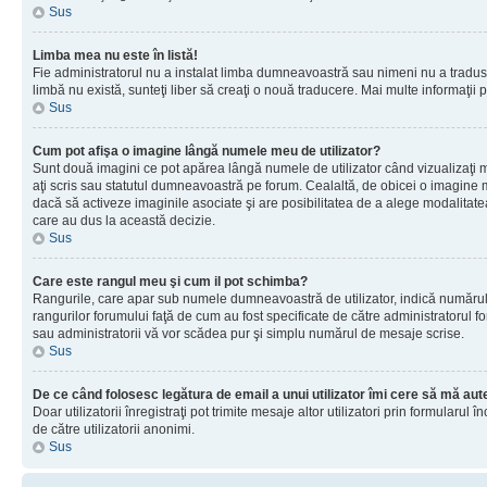
Sus
Limba mea nu este în listă!
Fie administratorul nu a instalat limba dumneavoastră sau nimeni nu a tradus 
limbă nu există, sunteţi liber să creaţi o nouă traducere. Mai multe informaţii po
Sus
Cum pot afişa o imagine lângă numele meu de utilizator?
Sunt două imagini ce pot apărea lângă numele de utilizator când vizualizaţi 
aţi scris sau statutul dumneavoastră pe forum. Cealaltă, de obicei o imagine 
dacă să activeze imaginile asociate şi are posibilitatea de a alege modalitatea 
care au dus la această decizie.
Sus
Care este rangul meu şi cum il pot schimba?
Rangurile, care apar sub numele dumneavoastră de utilizator, indică numărul de
rangurilor forumului faţă de cum au fost specificate de către administratorul f
sau administratorii vă vor scădea pur şi simplu numărul de mesaje scrise.
Sus
De ce când folosesc legătura de email a unui utilizator îmi cere să mă aute
Doar utilizatorii înregistraţi pot trimite mesaje altor utilizatori prin formular
de către utilizatorii anonimi.
Sus