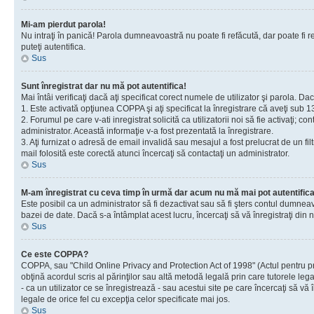
Mi-am pierdut parola!
Nu intraţi în panică! Parola dumneavoastră nu poate fi refăcută, dar poate fi re
puteţi autentifica.
Sus
Sunt înregistrat dar nu mă pot autentifica!
Mai întâi verificaţi dacă aţi specificat corect numele de utilizator şi parola. D
1. Este activată opţiunea COPPA şi aţi specificat la înregistrare că aveţi sub 13
2. Forumul pe care v-ati inregistrat solicită ca utilizatorii noi să fie activaţi; 
administrator. Această informaţie v-a fost prezentată la înregistrare.
3. Aţi furnizat o adresă de email invalidă sau mesajul a fost prelucrat de un 
mail folosită este corectă atunci încercaţi să contactaţi un administrator.
Sus
M-am înregistrat cu ceva timp în urmă dar acum nu mă mai pot autentific
Este posibil ca un administrator să fi dezactivat sau să fi şters contul dumne
bazei de date. Dacă s-a întâmplat acest lucru, încercaţi să vă înregistraţi din no
Sus
Ce este COPPA?
COPPA, sau "Child Online Privacy and Protection Act of 1998" (Actul pentru prote
obţină acordul scris al părinţilor sau altă metodă legală prin care tutorele le
- ca un utilizator ce se înregistrează - sau acestui site pe care încercaţi să vă
legale de orice fel cu excepţia celor specificate mai jos.
Sus