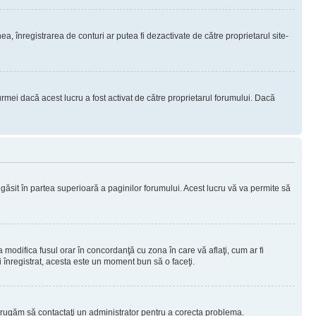
nea, înregistrarea de conturi ar putea fi dezactivate de către proprietarul site-
rmei dacă acest lucru a fost activat de către proprietarul forumului. Dacă
i găsit în partea superioară a paginilor forumului. Acest lucru vă va permite să
a modifica fusul orar în concordanţă cu zona în care vă aflaţi, cum ar fi
ţi înregistrat, acesta este un moment bun să o faceţi.
Vă rugăm să contactaţi un administrator pentru a corecta problema.