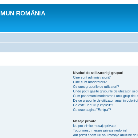
OMUN ROMÂNIA
Niveluri de utilizatori şi grupuri
Cine sunt administratorii?
Cine sunt moderatorii?
Ce sunt grupurile de utilizatori?
Unde pot fi găsite grupurile de utilizatori ş
Cum pot deveni moderatorul unui grup de uti
De ce grupurile de utilizatori apar în culori di
Ce este un “Grup implicit”?
Ce este pagina "Echipa"?
Mesaje private
Nu pot trimite mesaje private!
Tot primesc mesaje private nedorite!
Am primit spam-uri sau mesaje abuzive de l