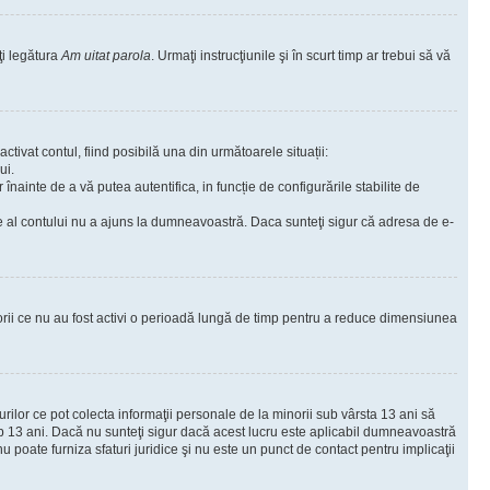
ţi legătura
Am uitat parola
. Urmaţi instrucţiunile şi în scurt timp ar trebui să vă
ctivat contul, fiind posibilă una din următoarele situații:
ui.
r înainte de a vă putea autentifica, in funcție de configurările stabilite de
are al contului nu a ajuns la dumneavoastră. Daca sunteţi sigur că adresa de e-
torii ce nu au fost activi o perioadă lungă de timp pentru a reduce dimensiunea
urilor ce pot colecta informaţii personale de la minorii sub vârsta 13 ani să
sub 13 ani. Dacă nu sunteţi sigur dacă acest lucru este aplicabil dumneavoastră
nu poate furniza sfaturi juridice şi nu este un punct de contact pentru implicaţii