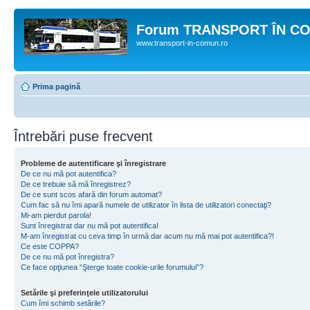
Forum TRANSPORT ÎN C
www.transport-in-comun.ro
Prima pagină
Întrebări puse frecvent
Probleme de autentificare şi înregistrare
De ce nu mă pot autentifica?
De ce trebuie să mă înregistrez?
De ce sunt scos afară din forum automat?
Cum fac să nu îmi apară numele de utilizator în lista de utilizatori conectaţi?
Mi-am pierdut parola!
Sunt înregistrat dar nu mă pot autentifica!
M-am înregistrat cu ceva timp în urmă dar acum nu mă mai pot autentifica?!
Ce este COPPA?
De ce nu mă pot înregistra?
Ce face opţiunea “Şterge toate cookie-urile forumului”?
Setările şi preferinţele utilizatorului
Cum îmi schimb setările?