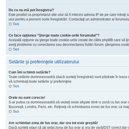
De ce nu mă pot înregistra?
Este posibil ca proprietarul site-ului să fi interzis adresa IP de pe care intraţi
ului pentru a preveni noile înregistrări. Contactaţi un administrator al forumulu
Sus
Ce face opţiunea “Şterge toate cookie-urile forumului”?
Această opţiune va şterge toate cookie-urile create de către phpBB care vă ţin
aveţi probleme cu conectarea sau deconectarea în/din forum, ştergerea cookie-u
Sus
Setările şi preferinţele utilizatorului
Cum îmi schimb setările?
Toate setările dumneavoastră (dacă sunteţi înregistrat) sunt păstrate în baza de
vă schimbaţi toate setările şi preferinţele.
Sus
Orele nu sunt corecte!
S-ar putea ca dumneavoastră să vedeţi orele afişate dintr-o zonă cu fus orar dif
Bucureşti, Londra, Paris, etc. Reţineţi că schimbarea zonei de fus orar, ca major
Sus
Am schimbat zona de fus orar, dar ora tot este greşită!
Dacă sunteţi sigur că aţi setat zona de fus orar şi ora de vară/DST corect dar 