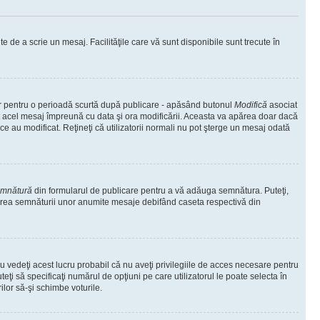
te de a scrie un mesaj. Facilităţile care vă sunt disponibile sunt trecute în
oar pentru o perioadă scurtă după publicare - apăsând butonul
Modifică
asociat
at acel mesaj împreună cu data şi ora modificării. Aceasta va apărea doar dacă
 au modificat. Reţineţi că utilizatorii normali nu pot şterge un mesaj odată
emnătură
din formularul de publicare pentru a vă adăuga semnătura. Puteţi,
area semnăturii unor anumite mesaje debifând caseta respectivă din
 vedeţi acest lucru probabil că nu aveţi privilegiile de acces necesare pentru
eţi să specificaţi numărul de opţiuni pe care utilizatorul le poate selecta în
ilor să-şi schimbe voturile.