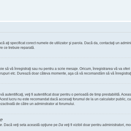
ă aţi specificat corect numele de utilizator şi parola. Dacă da, contactaţi un administ
re ce trebuie reparată.
 să vă înregistraţi sau nu pentru a scrie mesaje. Oricum, înregistrarea vă va oferi ac
 în grupuri etc. Durează doar câteva momente, aşa că vă recomandăm să vă înregistraţ
vă autentificaţi, veţi fi autentificat doar pentru o perioadă de timp prestabilită. A
. Acest lucru nu este recomandat dacă accesaţi forumul de la un calculator public, cum 
ezactivată de către un adminstrator al forumului.
i?
re
. Dacă veţi seta această opţiune pe
Da
veţi fi vizibil doar pentru administratori, 