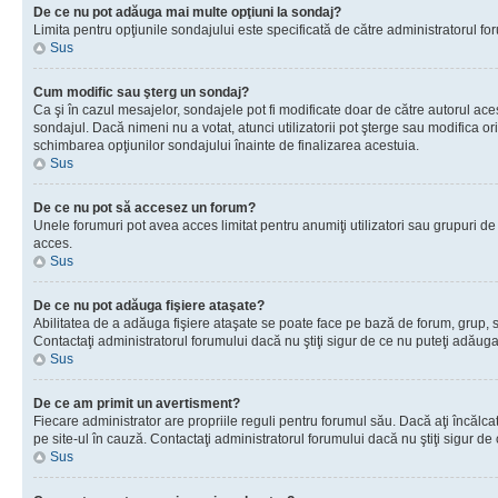
De ce nu pot adăuga mai multe opţiuni la sondaj?
Limita pentru opţiunile sondajului este specificată de către administratorul fo
Sus
Cum modific sau şterg un sondaj?
Ca şi în cazul mesajelor, sondajele pot fi modificate doar de către autorul ac
sondajul. Dacă nimeni nu a votat, atunci utilizatorii pot şterge sau modifica o
schimbarea opţiunilor sondajului înainte de finalizarea acestuia.
Sus
De ce nu pot să accesez un forum?
Unele forumuri pot avea acces limitat pentru anumiţi utilizatori sau grupuri de
acces.
Sus
De ce nu pot adăuga fişiere ataşate?
Abilitatea de a adăuga fişiere ataşate se poate face pe bază de forum, grup, sau
Contactaţi administratorul forumului dacă nu ştiţi sigur de ce nu puteţi adăuga 
Sus
De ce am primit un avertisment?
Fiecare administrator are propriile reguli pentru forumul său. Dacă aţi încălc
pe site-ul în cauză. Contactaţi administratorul forumului dacă nu ştiţi sigur de 
Sus