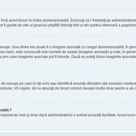
încă acest forum în limba dumneavoastră. Încercaţi să-l întrebaţi pe administrator
t fi gasite pe site-ul grupului phpBB (folosiţi link-ul din partea inferioară a paginilo
mesaje. Una dintre ele poate fi o imagine asociată cu rangul dumneavoastră, în gen
mai mare, este cunoscută sub numele de avatar (imagine asociată) şi este, în general
prin care imaginile asociate pot fi folosite. Dacă nu puteţi folosi imaginile asociate,
 mesaje pe care le-aţi scris sau identifică anumiţi utilizatori (de exemplu moderato
orumului. Vă rugăm, să nu abuzaţi de forum scriind mesaje inutile doar pentru a vă cr
ntific?
ul încorporat de mail şi doar dacă administratorul a activat această facilitate. Acest 