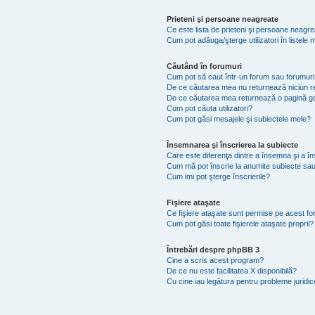
Prieteni şi persoane neagreate
Ce este lista de prieteni şi persoane neagr
Cum pot adăuga/şterge utilizatori în listel
Căutând în forumuri
Cum pot să caut într-un forum sau forumuri
De ce căutarea mea nu returnează niciun re
De ce căutarea mea returnează o pagină g
Cum pot căuta utilizatori?
Cum pot găsi mesajele şi subiectele mele?
Însemnarea şi înscrierea la subiecte
Care este diferenţa dintre a însemna şi a în
Cum mă pot înscrie la anumite subiecte sau
Cum imi pot şterge înscrierile?
Fişiere ataşate
Ce fişiere ataşate sunt permise pe acest f
Cum pot găsi toate fişierele ataşate proprii?
Întrebări despre phpBB 3
Cine a scris acest program?
De ce nu este facilitatea X disponibilă?
Cu cine iau legătura pentru probleme juridi