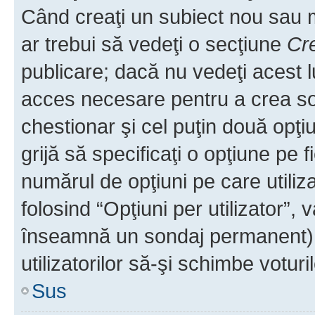
Când creaţi un subiect nou sau mo
ar trebui să vedeţi o secţiune
Cr
publicare; dacă nu vedeţi acest lu
acces necesare pentru a crea son
chestionar şi cel puţin două opţ
grijă să specificaţi o opţiune pe f
numărul de opţiuni pe care utiliza
folosind “Opţiuni per utilizator”, v
înseamnă un sondaj permanent) ş
utilizatorilor să-şi schimbe voturil
Sus