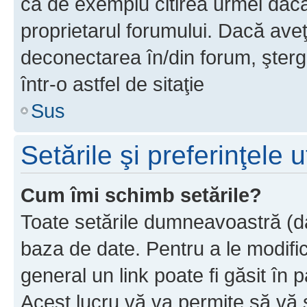
ca de exemplu citirea urmei dacă 
proprietarul forumului. Dacă av
deconectarea în/din forum, şterg
într-o astfel de sitaţie
Sus
Setările şi preferinţele u
Cum îmi schimb setările?
Toate setările dumneavoastră (dac
baza de date. Pentru a le modifica,
general un link poate fi găsit în 
Acest lucru vă va permite să vă sc