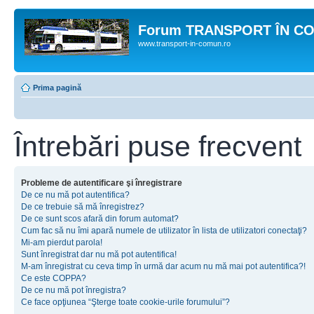
Forum TRANSPORT ÎN C
www.transport-in-comun.ro
Prima pagină
Întrebări puse frecvent
Probleme de autentificare şi înregistrare
De ce nu mă pot autentifica?
De ce trebuie să mă înregistrez?
De ce sunt scos afară din forum automat?
Cum fac să nu îmi apară numele de utilizator în lista de utilizatori conectaţi?
Mi-am pierdut parola!
Sunt înregistrat dar nu mă pot autentifica!
M-am înregistrat cu ceva timp în urmă dar acum nu mă mai pot autentifica?!
Ce este COPPA?
De ce nu mă pot înregistra?
Ce face opţiunea “Şterge toate cookie-urile forumului”?