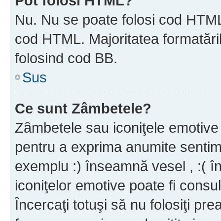
Pot folosi HTML?
Nu. Nu se poate folosi cod HTML c
cod HTML. Majoritatea formatăril
folosind cod BB.
Sus
Ce sunt Zâmbetele?
Zâmbetele sau iconiţele emotive s
pentru a exprima anumite sentim
exemplu :) înseamnă vesel , :( î
iconiţelor emotive poate fi consul
Încercaţi totuşi să nu folosiţi pr