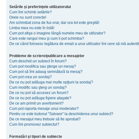
Setările şi preferinţele utilizatorului
Cum îmi schimb setările?
Orele nu sunt corecte!
Am schimbat zona de fus orar, dar ora tot este greşită!
Limba mea nu este în listă!
Cum pot afişa o imagine lângă numele meu de utilizator?
Care este rangul meu şi cum il pot schimba?
De ce când folosesc legătura de email a unui utilizator îmi cere să mă autenti
Probleme de scriere/publicare a mesajelor
Cum deschid un subiect în forum?
Cum pot modifica sau şterge un mesaj?
Cum pot să îmi adaug semnătură la mesaj?
Cum pot crea un sondaj?
De ce nu pot adăuga mai multe opţiuni la sondaj?
Cum modific sau şterg un sondaj?
De ce nu pot să accesez un forum?
De ce nu pot adăuga fişiere ataşate?
De ce am primit un avertisment?
Cum pot raporta mesaje unui moderator?
Pentru ce este butonul "Salvare" la deschiderea unui subiect?
De ce mesajul meu trebuie să fie aprobat?
Cum îmi promovez subiectul?
Formatări şi tipuri de subiecte