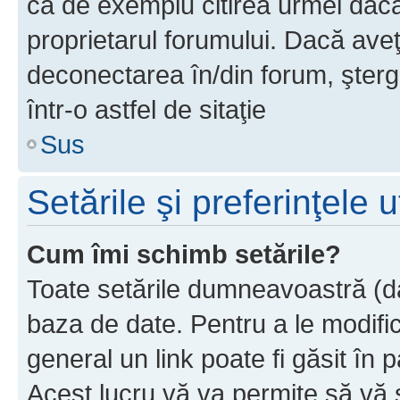
ca de exemplu citirea urmei dacă 
proprietarul forumului. Dacă av
deconectarea în/din forum, şterg
într-o astfel de sitaţie
Sus
Setările şi preferinţele u
Cum îmi schimb setările?
Toate setările dumneavoastră (dac
baza de date. Pentru a le modifica,
general un link poate fi găsit în 
Acest lucru vă va permite să vă sc