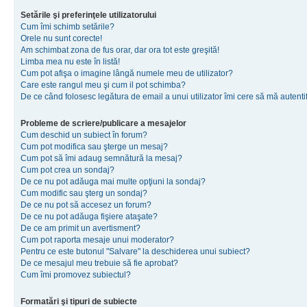
Setările şi preferinţele utilizatorului
Cum îmi schimb setările?
Orele nu sunt corecte!
Am schimbat zona de fus orar, dar ora tot este greşită!
Limba mea nu este în listă!
Cum pot afişa o imagine lângă numele meu de utilizator?
Care este rangul meu şi cum il pot schimba?
De ce când folosesc legătura de email a unui utilizator îmi cere să mă autenti
Probleme de scriere/publicare a mesajelor
Cum deschid un subiect în forum?
Cum pot modifica sau şterge un mesaj?
Cum pot să îmi adaug semnătură la mesaj?
Cum pot crea un sondaj?
De ce nu pot adăuga mai multe opţiuni la sondaj?
Cum modific sau şterg un sondaj?
De ce nu pot să accesez un forum?
De ce nu pot adăuga fişiere ataşate?
De ce am primit un avertisment?
Cum pot raporta mesaje unui moderator?
Pentru ce este butonul "Salvare" la deschiderea unui subiect?
De ce mesajul meu trebuie să fie aprobat?
Cum îmi promovez subiectul?
Formatări şi tipuri de subiecte