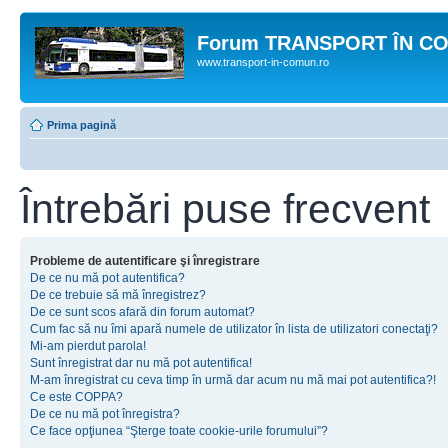
Forum TRANSPORT ÎN C
www.transport-in-comun.ro
Prima pagină
Întrebări puse frecvent
Probleme de autentificare şi înregistrare
De ce nu mă pot autentifica?
De ce trebuie să mă înregistrez?
De ce sunt scos afară din forum automat?
Cum fac să nu îmi apară numele de utilizator în lista de utilizatori conectaţi?
Mi-am pierdut parola!
Sunt înregistrat dar nu mă pot autentifica!
M-am înregistrat cu ceva timp în urmă dar acum nu mă mai pot autentifica?!
Ce este COPPA?
De ce nu mă pot înregistra?
Ce face opţiunea “Şterge toate cookie-urile forumului”?