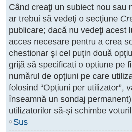
Când creaţi un subiect nou sau mo
ar trebui să vedeţi o secţiune
Cr
publicare; dacă nu vedeţi acest lu
acces necesare pentru a crea son
chestionar şi cel puţin două opţ
grijă să specificaţi o opţiune pe f
numărul de opţiuni pe care utiliza
folosind “Opţiuni per utilizator”, v
înseamnă un sondaj permanent) ş
utilizatorilor să-şi schimbe voturil
Sus