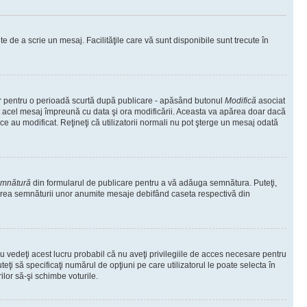
te de a scrie un mesaj. Facilităţile care vă sunt disponibile sunt trecute în
oar pentru o perioadă scurtă după publicare - apăsând butonul
Modifică
asociat
at acel mesaj împreună cu data şi ora modificării. Aceasta va apărea doar dacă
 au modificat. Reţineţi că utilizatorii normali nu pot şterge un mesaj odată
emnătură
din formularul de publicare pentru a vă adăuga semnătura. Puteţi,
area semnăturii unor anumite mesaje debifând caseta respectivă din
 vedeţi acest lucru probabil că nu aveţi privilegiile de acces necesare pentru
eţi să specificaţi numărul de opţiuni pe care utilizatorul le poate selecta în
ilor să-şi schimbe voturile.