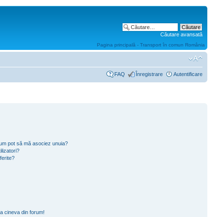
Căutare avansată
Pagina principală - Transport în comun România
FAQ
Înregistrare
Autentificare
i cum pot să mă asociez unuia?
lizatori?
ferite?
a cineva din forum!