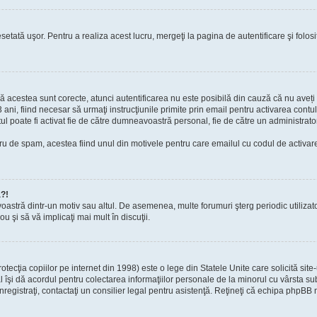
setată uşor. Pentru a realiza acest lucru, mergeţi la pagina de autentificare şi folosi
acă acestea sunt corecte, atunci autentificarea nu este posibilă din cauză că nu aveți a
 ani, fiind necesar să urmaţi instrucţiunile primite prin email pentru activarea contul
contul poate fi activat fie de către dumneavoastră personal, fie de către un administrato
filtru de spam, acestea fiind unul din motivele pentru care emailul cu codul de activ
a?!
avoastră dintr-un motiv sau altul. De asemenea, multe forumuri şterg periodic utiliza
u şi să vă implicaţi mai mult în discuţii.
cţia copiilor pe internet din 1998) este o lege din Statele Unite care solicită site-
gal îşi dă acordul pentru colectarea informaţiilor personale de la minorul cu vârsta 
 înregistraţi, contactaţi un consilier legal pentru asistenţă. Reţineţi că echipa phpBB 