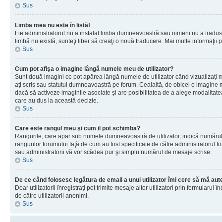
Sus
Limba mea nu este în listă!
Fie administratorul nu a instalat limba dumneavoastră sau nimeni nu a tradus 
limbă nu există, sunteţi liber să creaţi o nouă traducere. Mai multe informaţii po
Sus
Cum pot afişa o imagine lângă numele meu de utilizator?
Sunt două imagini ce pot apărea lângă numele de utilizator când vizualizaţi 
aţi scris sau statutul dumneavoastră pe forum. Cealaltă, de obicei o imagine 
dacă să activeze imaginile asociate şi are posibilitatea de a alege modalitatea 
care au dus la această decizie.
Sus
Care este rangul meu şi cum il pot schimba?
Rangurile, care apar sub numele dumneavoastră de utilizator, indică numărul de
rangurilor forumului faţă de cum au fost specificate de către administratorul f
sau administratorii vă vor scădea pur şi simplu numărul de mesaje scrise.
Sus
De ce când folosesc legătura de email a unui utilizator îmi cere să mă aute
Doar utilizatorii înregistraţi pot trimite mesaje altor utilizatori prin formular
de către utilizatorii anonimi.
Sus