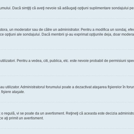
rumului. Dacă simţiţi că aveţi nevoie să adăugaţi opţiuni suplimentare sondajului pes
estora, un moderator sau de către un administrator. Pentru a modifica un sondaj, efe
rice opţiuni ale sondajului. Dacă membrii şi-au exprimat opţiunile deja, doar moderato
 utilizatori. Pentru a vedea, citi, publica, etc. este nevoie probabil de permisiuni s
 utilizator. Administratorul forumului poate a dezactivat ataşarea fişierelor în forum
fişiere ataşate.
at o regulă, vi se poate da un avertisment. Reţineţi că aceasta este decizia adminis
ce aţi primit un avertisment.