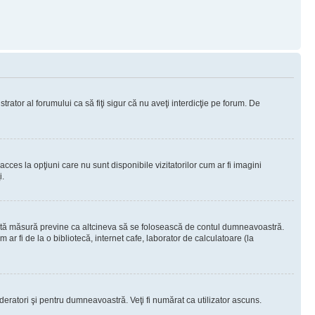
rator al forumului ca să fiţi sigur că nu aveţi interdicţie pe forum. De
ces la opţiuni care nu sunt disponibile vizitatorilor cum ar fi imagini
i.
ceastă măsură previne ca altcineva să se folosească de contul dumneavoastră.
ar fi de la o bibliotecă, internet cafe, laborator de calculatoare (la
moderatori şi pentru dumneavoastră. Veţi fi numărat ca utilizator ascuns.