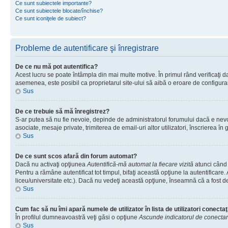
Ce sunt subiectele importante?
Ce sunt subiectele blocate/închise?
Ce sunt iconiţele de subiect?
Probleme de autentificare şi înregistrare
De ce nu mă pot autentifica?
Acest lucru se poate întâmpla din mai multe motive. În primul rând verificaţi dac
asemenea, este posibil ca proprietarul site-ului să aibă o eroare de configura
Sus
De ce trebuie să mă înregistrez?
S-ar putea să nu fie nevoie, depinde de administratorul forumului dacă e nevoie
asociate, mesaje private, trimiterea de email-uri altor utilizatori, înscrierea
Sus
De ce sunt scos afară din forum automat?
Dacă nu activaţi opţiunea
Autentifică-mă automat la fiecare vizită
atunci când 
Pentru a rămâne autentificat tot timpul, bifaţi această opţiune la autentificare
liceu/universitate etc.). Dacă nu vedeţi această opţiune, înseamnă că a fost d
Sus
Cum fac să nu îmi apară numele de utilizator în lista de utilizatori conectaţ
În profilul dumneavoastră veţi găsi o opţiune
Ascunde indicatorul de conecta
Sus