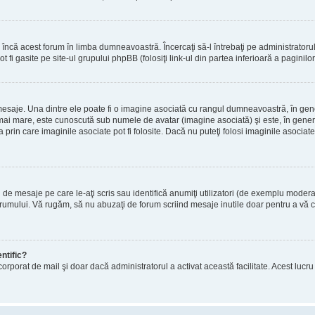
încă acest forum în limba dumneavoastră. Încercaţi să-l întrebaţi pe administrator
t fi gasite pe site-ul grupului phpBB (folosiţi link-ul din partea inferioară a paginilo
mesaje. Una dintre ele poate fi o imagine asociată cu rangul dumneavoastră, în gen
mai mare, este cunoscută sub numele de avatar (imagine asociată) şi este, în general
prin care imaginile asociate pot fi folosite. Dacă nu puteţi folosi imaginile asociate,
 mesaje pe care le-aţi scris sau identifică anumiţi utilizatori (de exemplu moderato
orumului. Vă rugăm, să nu abuzaţi de forum scriind mesaje inutile doar pentru a vă cr
ntific?
ul încorporat de mail şi doar dacă administratorul a activat această facilitate. Acest 