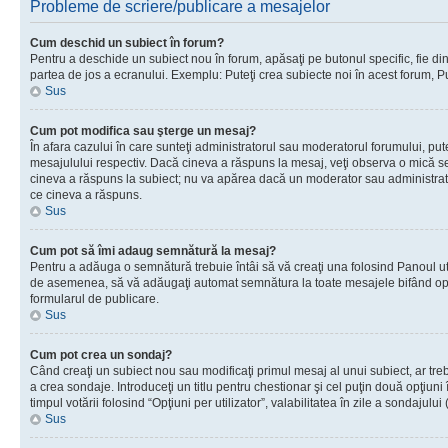
Probleme de scriere/publicare a mesajelor
Cum deschid un subiect în forum?
Pentru a deschide un subiect nou în forum, apăsaţi pe butonul specific, fie din f
partea de jos a ecranului. Exemplu: Puteţi crea subiecte noi în acest forum, Pu
Sus
Cum pot modifica sau şterge un mesaj?
În afara cazului în care sunteţi administratorul sau moderatorul forumului, p
mesajulului respectiv. Dacă cineva a răspuns la mesaj, veţi observa o mică se
cineva a răspuns la subiect; nu va apărea dacă un moderator sau administrator 
ce cineva a răspuns.
Sus
Cum pot să îmi adaug semnătură la mesaj?
Pentru a adăuga o semnătură trebuie întâi să vă creaţi una folosind Panoul uti
de asemenea, să vă adăugaţi automat semnătura la toate mesajele bifând opţi
formularul de publicare.
Sus
Cum pot crea un sondaj?
Când creaţi un subiect nou sau modificaţi primul mesaj al unui subiect, ar tre
a crea sondaje. Introduceţi un titlu pentru chestionar şi cel puţin două opţiuni
timpul votării folosind “Opţiuni per utilizator”, valabilitatea în zile a sondaju
Sus