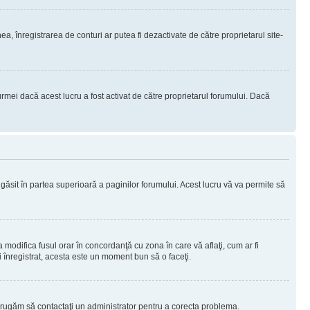
nea, înregistrarea de conturi ar putea fi dezactivate de către proprietarul site-
rmei dacă acest lucru a fost activat de către proprietarul forumului. Dacă
i găsit în partea superioară a paginilor forumului. Acest lucru vă va permite să
a modifica fusul orar în concordanţă cu zona în care vă aflaţi, cum ar fi
ţi înregistrat, acesta este un moment bun să o faceţi.
Vă rugăm să contactaţi un administrator pentru a corecta problema.