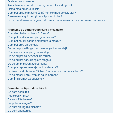
Orele nu sunt corecte!
Am schimbat zona de fus orar, dar ora tot este greşită!
Limba mea nu este în listă!
Cum pot afişa o imagine lângă numele meu de utilizator?
Care este rangul meu şi cum il pot schimba?
De ce când folosesc legătura de email a unui utilizator îmi cere să mă autentific?
Probleme de scriere/publicare a mesajelor
Cum deschid un subiect în forum?
Cum pot modifica sau şterge un mesaj?
Cum pot să îmi adaug semnătură la mesaj?
Cum pot crea un sondaj?
De ce nu pot adăuga mai multe opţiuni la sondaj?
Cum modific sau şterg un sondaj?
De ce nu pot să accesez un forum?
De ce nu pot adăuga fişiere ataşate?
De ce am primit un avertisment?
Cum pot raporta mesaje unui moderator?
Pentru ce este butonul "Salvare" la deschiderea unui subiect?
De ce mesajul meu trebuie să fie aprobat?
Cum îmi promovez subiectul?
Formatări şi tipuri de subiecte
Ce este codul BB?
Pot folosi HTML?
Ce sunt Zâmbetele?
Pot publica imagini?
Ce sunt anunţurile globale?
Ce sunt anunţurile?