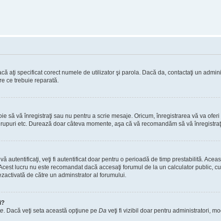
ă aţi specificat corect numele de utilizator şi parola. Dacă da, contactaţi un administ
re ce trebuie reparată.
 să vă înregistraţi sau nu pentru a scrie mesaje. Oricum, înregistrarea vă va oferi ac
 în grupuri etc. Durează doar câteva momente, aşa că vă recomandăm să vă înregistraţ
vă autentificaţi, veţi fi autentificat doar pentru o perioadă de timp prestabilită. A
. Acest lucru nu este recomandat dacă accesaţi forumul de la un calculator public, cum 
ezactivată de către un adminstrator al forumului.
i?
re
. Dacă veţi seta această opţiune pe
Da
veţi fi vizibil doar pentru administratori, 