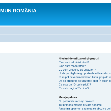
OMUN ROMÂNIA
Niveluri de utilizatori şi grupuri
Cine sunt administratorii?
Cine sunt moderatorii?
Ce sunt grupurile de utilizatori?
Unde pot fi găsite grupurile de utilizatori ş
Cum pot deveni moderatorul unui grup de uti
De ce grupurile de utilizatori apar în culori di
Ce este un “Grup implicit”?
Ce este pagina "Echipa"?
Mesaje private
Nu pot trimite mesaje private!
Tot primesc mesaje private nedorite!
Am primit spam-uri sau mesaje abuzive de l