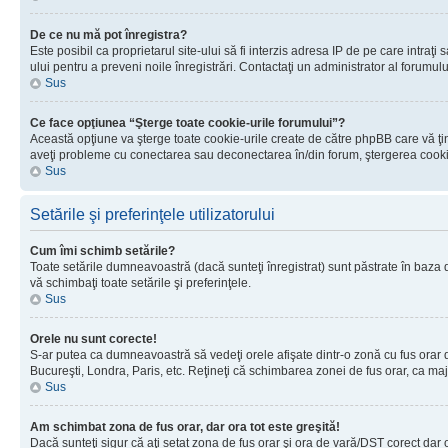
De ce nu mă pot înregistra?
Este posibil ca proprietarul site-ului să fi interzis adresa IP de pe care intraţi
ului pentru a preveni noile înregistrări. Contactaţi un administrator al forumulu
Sus
Ce face opţiunea “Şterge toate cookie-urile forumului”?
Această opţiune va şterge toate cookie-urile create de către phpBB care vă ţin
aveţi probleme cu conectarea sau deconectarea în/din forum, ştergerea cookie-u
Sus
Setările şi preferinţele utilizatorului
Cum îmi schimb setările?
Toate setările dumneavoastră (dacă sunteţi înregistrat) sunt păstrate în baza de
vă schimbaţi toate setările şi preferinţele.
Sus
Orele nu sunt corecte!
S-ar putea ca dumneavoastră să vedeţi orele afişate dintr-o zonă cu fus orar dif
Bucureşti, Londra, Paris, etc. Reţineţi că schimbarea zonei de fus orar, ca major
Sus
Am schimbat zona de fus orar, dar ora tot este greşită!
Dacă sunteţi sigur că aţi setat zona de fus orar şi ora de vară/DST corect dar 