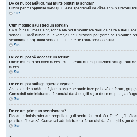
De ce nu pot adăuga mai multe opţiuni la sondaj?
Limita pentru opţiunile sondajului este specificată de către administratorul fo
Sus
Cum modific sau şterg un sondaj?
Ca şi în cazul mesajelor, sondajele pot fi modificate doar de către autorul ac
sondajul. Dacă nimeni nu a votat, atunci utilizatorii pot şterge sau modifica o
schimbarea opţiunilor sondajului înainte de finalizarea acestuia.
Sus
De ce nu pot să accesez un forum?
Unele forumuri pot avea acces limitat pentru anumiţi utilizatori sau grupuri de
acces.
Sus
De ce nu pot adăuga fişiere ataşate?
Abilitatea de a adăuga fişiere ataşate se poate face pe bază de forum, grup, sau
Contactaţi administratorul forumului dacă nu ştiţi sigur de ce nu puteţi adăuga 
Sus
De ce am primit un avertisment?
Fiecare administrator are propriile reguli pentru forumul său. Dacă aţi încălc
pe site-ul în cauză. Contactaţi administratorul forumului dacă nu ştiţi sigur de 
Sus