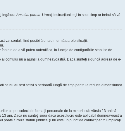
ţi legătura
Am uitat parola
. Urmaţi instrucţiunile şi în scurt timp ar trebui să vă
ctivat contul, fiind posibilă una din următoarele situații:
ui.
r înainte de a vă putea autentifica, in funcție de configurările stabilite de
are al contului nu a ajuns la dumneavoastră. Daca sunteţi sigur că adresa de e-
torii ce nu au fost activi o perioadă lungă de timp pentru a reduce dimensiunea
urilor ce pot colecta informaţii personale de la minorii sub vârsta 13 ani să
sub 13 ani. Dacă nu sunteţi sigur dacă acest lucru este aplicabil dumneavoastră
nu poate furniza sfaturi juridice şi nu este un punct de contact pentru implicaţii