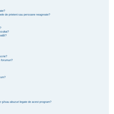
eate?
e mele de prieteni sau persoane neagreate?
?
zultat?
oală!?
scrie?
 forumuri?
orum?
ce şi/sau abuzuri legate de acest program?