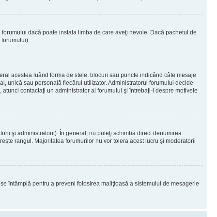
ul forumului dacă poate instala limba de care aveţi nevoie. Dacă pachetul de
r forumului)
eral acestea luând forma de stele, blocuri sau puncte indicând câte mesaje
, unică sau personală fiecărui utilizator. Administratorul forumului decide
 atunci contactaţi un administrator al forumului şi întrebaţi-l despre motivele
rii şi administratorii). În general, nu puteţi schimba direct denumirea
eşte rangul. Majoritatea forumurilor nu vor tolera acest lucru şi moderatorii
lucru se întâmplă pentru a preveni folosirea maliţioasă a sistemului de mesagerie