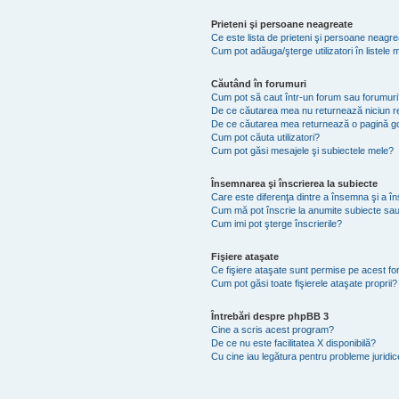
Prieteni şi persoane neagreate
Ce este lista de prieteni şi persoane neagr
Cum pot adăuga/şterge utilizatori în listel
Căutând în forumuri
Cum pot să caut într-un forum sau forumuri
De ce căutarea mea nu returnează niciun re
De ce căutarea mea returnează o pagină g
Cum pot căuta utilizatori?
Cum pot găsi mesajele şi subiectele mele?
Însemnarea şi înscrierea la subiecte
Care este diferenţa dintre a însemna şi a în
Cum mă pot înscrie la anumite subiecte sau
Cum imi pot şterge înscrierile?
Fişiere ataşate
Ce fişiere ataşate sunt permise pe acest f
Cum pot găsi toate fişierele ataşate proprii?
Întrebări despre phpBB 3
Cine a scris acest program?
De ce nu este facilitatea X disponibilă?
Cu cine iau legătura pentru probleme juridi