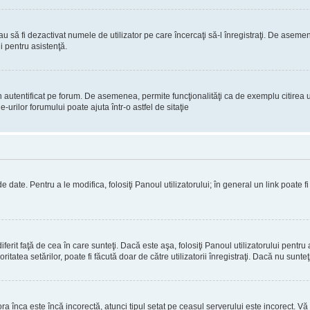
 sau să fi dezactivat numele de utilizator pe care încercaţi să-l înregistraţi. De aseme
i pentru asistenţă.
 autentificat pe forum. De asemenea, permite funcţionalităţi ca de exemplu citirea u
rilor forumului poate ajuta într-o astfel de sitaţie
 date. Pentru a le modifica, folosiţi Panoul utilizatorului; în general un link poate f
erit faţă de cea în care sunteţi. Dacă este aşa, folosiţi Panoul utilizatorului pentru 
itatea setărilor, poate fi făcută doar de către utilizatorii înregistraţi. Dacă nu sunte
ora înca este încă incorectă, atunci tipul setat pe ceasul serverului este incorect. 