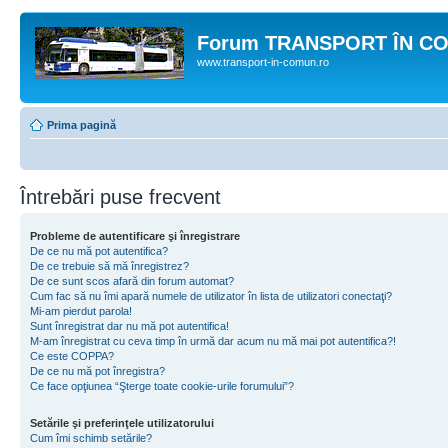
Forum TRANSPORT ÎN C
www.transport-in-comun.ro
Prima pagină
Întrebări puse frecvent
Probleme de autentificare şi înregistrare
De ce nu mă pot autentifica?
De ce trebuie să mă înregistrez?
De ce sunt scos afară din forum automat?
Cum fac să nu îmi apară numele de utilizator în lista de utilizatori conectaţi?
Mi-am pierdut parola!
Sunt înregistrat dar nu mă pot autentifica!
M-am înregistrat cu ceva timp în urmă dar acum nu mă mai pot autentifica?!
Ce este COPPA?
De ce nu mă pot înregistra?
Ce face opţiunea “Şterge toate cookie-urile forumului”?
Setările şi preferinţele utilizatorului
Cum îmi schimb setările?