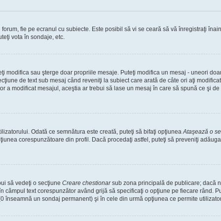
orum, fie pe ecranul cu subiecte. Este posibil să vi se ceară să vă înregistraţi înain
teţi vota în sondaje, etc.
uteţi modifica sau şterge doar propriile mesaje. Puteţi modifica un mesaj - uneori d
cţiune de text sub mesaj când reveniţi la subiect care arată de câte ori aţi modific
a modificat mesajul, aceştia ar trebui să lase un mesaj în care să spună ce şi de ce
lizatorului. Odată ce semnătura este creată, puteţi să bifaţi opţiunea
Ataşează o s
unea corespunzătoare din profil. Dacă procedaţi astfel, puteţi să preveniţi adăug
bui să vedeţi o secţiune
Creare chestionar
sub zona principală de publicare; dacă nu
 în câmpul text corespunzător având grijă să specificaţi o opţiune pe fiecare rând. Put
lui (0 înseamnă un sondaj permanent) şi în cele din urmă opţiunea ce permite utilizator