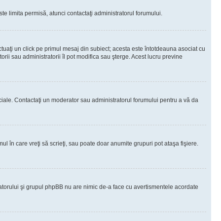
te limita permisă, atunci contactaţi administratorul forumului.
ctuaţi un click pe primul mesaj din subiect; acesta este întotdeauna asociat cu
rii sau administratorii îl pot modifica sau şterge. Acest lucru previne
peciale. Contactaţi un moderator sau administratorul forumului pentru a vă da
ul în care vreţi să scrieţi, sau poate doar anumite grupuri pot ataşa fişiere.
tratorului şi grupul phpBB nu are nimic de-a face cu avertismentele acordate