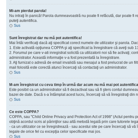
Mi-am pierdut parola!
Nu intraţi în panică! Parola dumneavoastră nu poate fi refăcută, dar poate fi re
puteţi autentifica.
Sus
Sunt înregistrat dar nu mă pot autentifica!
Mai întâi verificaţi dacă aţi specificat corect numele de utilizator şi parola. D
1. Este activată opţiunea COPPA şi aţi specificat la înregistrare că aveţi sub 13
2. Forumul pe care v-ati inregistrat solicită ca utilizatorii noi să fie activaţi; 
administrator. Această informaţie v-a fost prezentată la înregistrare.
3. Aţi furnizat o adresă de email invalidă sau mesajul a fost prelucrat de un 
mail folosită este corectă atunci încercaţi să contactaţi un administrator.
Sus
M-am înregistrat cu ceva timp în urmă dar acum nu mă mai pot autentific
Este posibil ca un administrator să fi dezactivat sau să fi şters contul dumne
bazei de date. Dacă s-a întâmplat acest lucru, încercaţi să vă înregistraţi din no
Sus
Ce este COPPA?
COPPA, sau "Child Online Privacy and Protection Act of 1998" (Actul pentru prote
obţină acordul scris al părinţilor sau altă metodă legală prin care tutorele le
- ca un utilizator ce se înregistrează - sau acestui site pe care încercaţi să vă
legale de orice fel cu excepţia celor specificate mai jos.
Sus