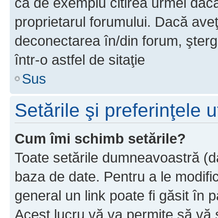
ca de exemplu citirea urmei dacă 
proprietarul forumului. Dacă av
deconectarea în/din forum, şterg
într-o astfel de sitaţie
Sus
Setările şi preferinţele u
Cum îmi schimb setările?
Toate setările dumneavoastră (dac
baza de date. Pentru a le modifica,
general un link poate fi găsit în 
Acest lucru vă va permite să vă sc