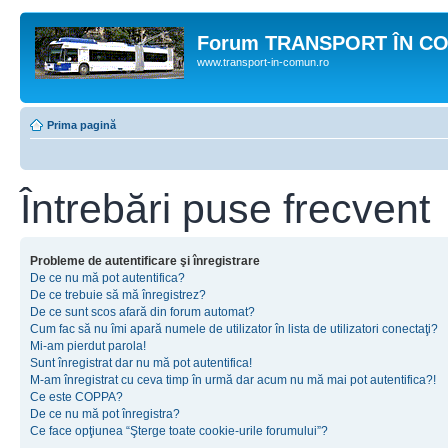
Forum TRANSPORT ÎN C
www.transport-in-comun.ro
Prima pagină
Întrebări puse frecvent
Probleme de autentificare şi înregistrare
De ce nu mă pot autentifica?
De ce trebuie să mă înregistrez?
De ce sunt scos afară din forum automat?
Cum fac să nu îmi apară numele de utilizator în lista de utilizatori conectaţi?
Mi-am pierdut parola!
Sunt înregistrat dar nu mă pot autentifica!
M-am înregistrat cu ceva timp în urmă dar acum nu mă mai pot autentifica?!
Ce este COPPA?
De ce nu mă pot înregistra?
Ce face opţiunea “Şterge toate cookie-urile forumului”?