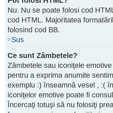
Pot folosi HTML?
Nu. Nu se poate folosi cod HTML c
cod HTML. Majoritatea formatăril
folosind cod BB.
Sus
Ce sunt Zâmbetele?
Zâmbetele sau iconiţele emotive s
pentru a exprima anumite sentim
exemplu :) înseamnă vesel , :( î
iconiţelor emotive poate fi consul
Încercaţi totuşi să nu folosiţi pr