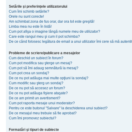
Setările şi preferinţele utilizatorului
Cum îmi schimb setările?
Orele nu sunt corecte!
Am schimbat zona de fus orar, dar ora tot este greşită!
Limba mea nu este în listă!
Cum pot afişa o imagine lângă numele meu de utilizator?
Care este rangul meu şi cum il pot schimba?
De ce când folosesc legătura de email a unui utilizator îmi cere să mă autenti
Probleme de scriere/publicare a mesajelor
Cum deschid un subiect în forum?
Cum pot modifica sau şterge un mesaj?
Cum pot să îmi adaug semnătură la mesaj?
Cum pot crea un sondaj?
De ce nu pot adăuga mai multe opţiuni la sondaj?
Cum modific sau şterg un sondaj?
De ce nu pot să accesez un forum?
De ce nu pot adăuga fişiere ataşate?
De ce am primit un avertisment?
Cum pot raporta mesaje unui moderator?
Pentru ce este butonul "Salvare" la deschiderea unui subiect?
De ce mesajul meu trebuie să fie aprobat?
Cum îmi promovez subiectul?
Formatări şi tipuri de subiecte