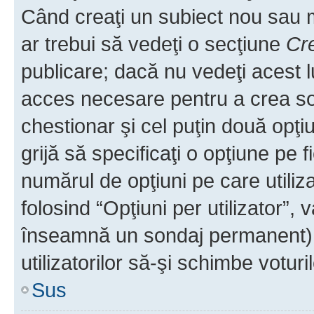
Când creaţi un subiect nou sau mo
ar trebui să vedeţi o secţiune
Cr
publicare; dacă nu vedeţi acest lu
acces necesare pentru a crea son
chestionar şi cel puţin două opţ
grijă să specificaţi o opţiune pe f
numărul de opţiuni pe care utiliza
folosind “Opţiuni per utilizator”, v
înseamnă un sondaj permanent) ş
utilizatorilor să-şi schimbe voturil
Sus