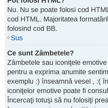
Pot folosi HTML?
Nu. Nu se poate folosi cod HTML c
cod HTML. Majoritatea formatăril
folosind cod BB.
Sus
Ce sunt Zâmbetele?
Zâmbetele sau iconiţele emotive s
pentru a exprima anumite sentim
exemplu :) înseamnă vesel , :( î
iconiţelor emotive poate fi consul
Încercaţi totuşi să nu folosiţi pr