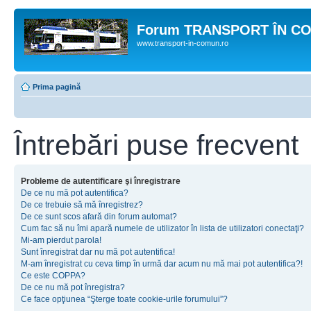
Forum TRANSPORT ÎN C
www.transport-in-comun.ro
Prima pagină
Întrebări puse frecvent
Probleme de autentificare şi înregistrare
De ce nu mă pot autentifica?
De ce trebuie să mă înregistrez?
De ce sunt scos afară din forum automat?
Cum fac să nu îmi apară numele de utilizator în lista de utilizatori conectaţi?
Mi-am pierdut parola!
Sunt înregistrat dar nu mă pot autentifica!
M-am înregistrat cu ceva timp în urmă dar acum nu mă mai pot autentifica?!
Ce este COPPA?
De ce nu mă pot înregistra?
Ce face opţiunea “Şterge toate cookie-urile forumului”?