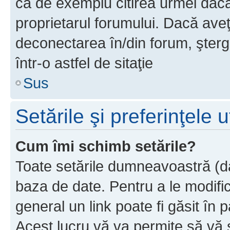
ca de exemplu citirea urmei dacă 
proprietarul forumului. Dacă av
deconectarea în/din forum, şterg
într-o astfel de sitaţie
Sus
Setările şi preferinţele u
Cum îmi schimb setările?
Toate setările dumneavoastră (dac
baza de date. Pentru a le modifica,
general un link poate fi găsit în 
Acest lucru vă va permite să vă sc