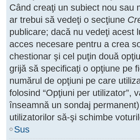
Când creaţi un subiect nou sau mo
ar trebui să vedeţi o secţiune
Cr
publicare; dacă nu vedeţi acest lu
acces necesare pentru a crea son
chestionar şi cel puţin două opţ
grijă să specificaţi o opţiune pe f
numărul de opţiuni pe care utiliza
folosind “Opţiuni per utilizator”, v
înseamnă un sondaj permanent) ş
utilizatorilor să-şi schimbe voturil
Sus