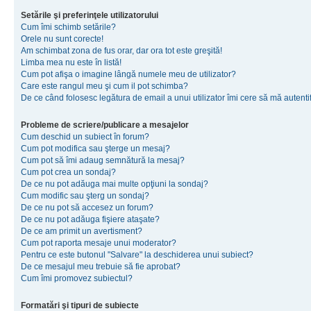
Setările şi preferinţele utilizatorului
Cum îmi schimb setările?
Orele nu sunt corecte!
Am schimbat zona de fus orar, dar ora tot este greşită!
Limba mea nu este în listă!
Cum pot afişa o imagine lângă numele meu de utilizator?
Care este rangul meu şi cum il pot schimba?
De ce când folosesc legătura de email a unui utilizator îmi cere să mă autenti
Probleme de scriere/publicare a mesajelor
Cum deschid un subiect în forum?
Cum pot modifica sau şterge un mesaj?
Cum pot să îmi adaug semnătură la mesaj?
Cum pot crea un sondaj?
De ce nu pot adăuga mai multe opţiuni la sondaj?
Cum modific sau şterg un sondaj?
De ce nu pot să accesez un forum?
De ce nu pot adăuga fişiere ataşate?
De ce am primit un avertisment?
Cum pot raporta mesaje unui moderator?
Pentru ce este butonul "Salvare" la deschiderea unui subiect?
De ce mesajul meu trebuie să fie aprobat?
Cum îmi promovez subiectul?
Formatări şi tipuri de subiecte