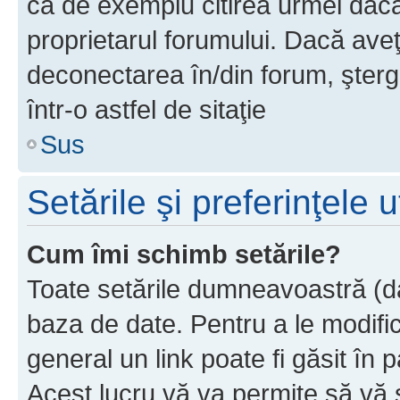
ca de exemplu citirea urmei dacă 
proprietarul forumului. Dacă av
deconectarea în/din forum, şterg
într-o astfel de sitaţie
Sus
Setările şi preferinţele u
Cum îmi schimb setările?
Toate setările dumneavoastră (dac
baza de date. Pentru a le modifica,
general un link poate fi găsit în 
Acest lucru vă va permite să vă sc