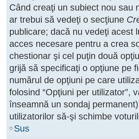
Când creaţi un subiect nou sau mo
ar trebui să vedeţi o secţiune
Cr
publicare; dacă nu vedeţi acest lu
acces necesare pentru a crea son
chestionar şi cel puţin două opţ
grijă să specificaţi o opţiune pe f
numărul de opţiuni pe care utiliza
folosind “Opţiuni per utilizator”, v
înseamnă un sondaj permanent) ş
utilizatorilor să-şi schimbe voturil
Sus