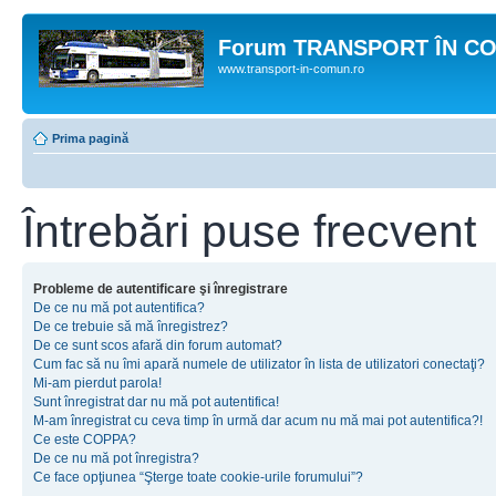
Forum TRANSPORT ÎN C
www.transport-in-comun.ro
Prima pagină
Întrebări puse frecvent
Probleme de autentificare şi înregistrare
De ce nu mă pot autentifica?
De ce trebuie să mă înregistrez?
De ce sunt scos afară din forum automat?
Cum fac să nu îmi apară numele de utilizator în lista de utilizatori conectaţi?
Mi-am pierdut parola!
Sunt înregistrat dar nu mă pot autentifica!
M-am înregistrat cu ceva timp în urmă dar acum nu mă mai pot autentifica?!
Ce este COPPA?
De ce nu mă pot înregistra?
Ce face opţiunea “Şterge toate cookie-urile forumului”?