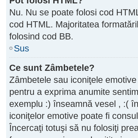
Pot folosi HTML?
Nu. Nu se poate folosi cod HTML c
cod HTML. Majoritatea formatăril
folosind cod BB.
Sus
Ce sunt Zâmbetele?
Zâmbetele sau iconiţele emotive s
pentru a exprima anumite sentim
exemplu :) înseamnă vesel , :( î
iconiţelor emotive poate fi consul
Încercaţi totuşi să nu folosiţi pr