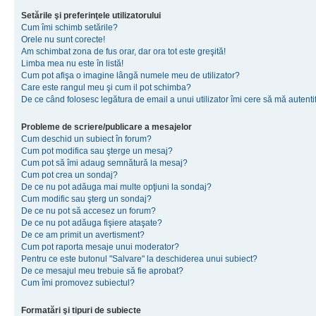
Setările şi preferinţele utilizatorului
Cum îmi schimb setările?
Orele nu sunt corecte!
Am schimbat zona de fus orar, dar ora tot este greşită!
Limba mea nu este în listă!
Cum pot afişa o imagine lângă numele meu de utilizator?
Care este rangul meu şi cum il pot schimba?
De ce când folosesc legătura de email a unui utilizator îmi cere să mă autenti
Probleme de scriere/publicare a mesajelor
Cum deschid un subiect în forum?
Cum pot modifica sau şterge un mesaj?
Cum pot să îmi adaug semnătură la mesaj?
Cum pot crea un sondaj?
De ce nu pot adăuga mai multe opţiuni la sondaj?
Cum modific sau şterg un sondaj?
De ce nu pot să accesez un forum?
De ce nu pot adăuga fişiere ataşate?
De ce am primit un avertisment?
Cum pot raporta mesaje unui moderator?
Pentru ce este butonul "Salvare" la deschiderea unui subiect?
De ce mesajul meu trebuie să fie aprobat?
Cum îmi promovez subiectul?
Formatări şi tipuri de subiecte