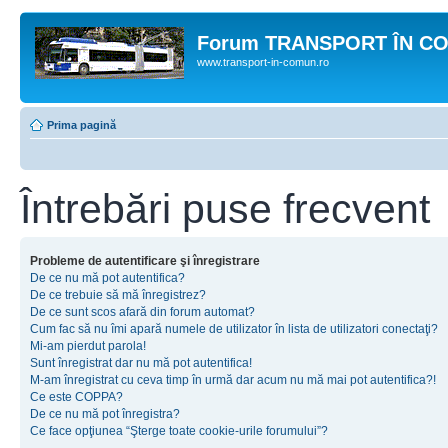
Forum TRANSPORT ÎN C
www.transport-in-comun.ro
Prima pagină
Întrebări puse frecvent
Probleme de autentificare şi înregistrare
De ce nu mă pot autentifica?
De ce trebuie să mă înregistrez?
De ce sunt scos afară din forum automat?
Cum fac să nu îmi apară numele de utilizator în lista de utilizatori conectaţi?
Mi-am pierdut parola!
Sunt înregistrat dar nu mă pot autentifica!
M-am înregistrat cu ceva timp în urmă dar acum nu mă mai pot autentifica?!
Ce este COPPA?
De ce nu mă pot înregistra?
Ce face opţiunea “Şterge toate cookie-urile forumului”?