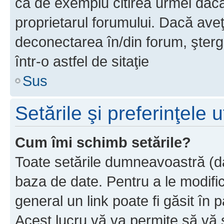
ca de exemplu citirea urmei dacă 
proprietarul forumului. Dacă av
deconectarea în/din forum, şterg
într-o astfel de sitaţie
Sus
Setările şi preferinţele u
Cum îmi schimb setările?
Toate setările dumneavoastră (dac
baza de date. Pentru a le modifica,
general un link poate fi găsit în 
Acest lucru vă va permite să vă sc