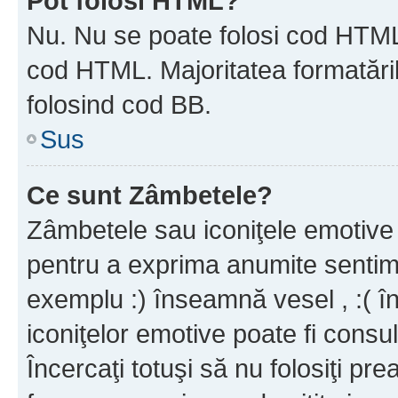
Pot folosi HTML?
Nu. Nu se poate folosi cod HTML c
cod HTML. Majoritatea formatăril
folosind cod BB.
Sus
Ce sunt Zâmbetele?
Zâmbetele sau iconiţele emotive s
pentru a exprima anumite sentim
exemplu :) înseamnă vesel , :( î
iconiţelor emotive poate fi consul
Încercaţi totuşi să nu folosiţi pr