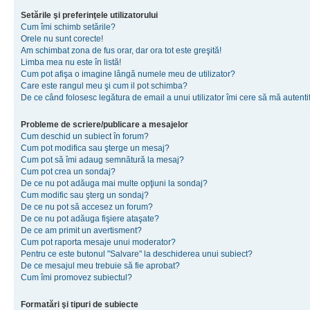
Setările şi preferinţele utilizatorului
Cum îmi schimb setările?
Orele nu sunt corecte!
Am schimbat zona de fus orar, dar ora tot este greşită!
Limba mea nu este în listă!
Cum pot afişa o imagine lângă numele meu de utilizator?
Care este rangul meu şi cum il pot schimba?
De ce când folosesc legătura de email a unui utilizator îmi cere să mă autenti
Probleme de scriere/publicare a mesajelor
Cum deschid un subiect în forum?
Cum pot modifica sau şterge un mesaj?
Cum pot să îmi adaug semnătură la mesaj?
Cum pot crea un sondaj?
De ce nu pot adăuga mai multe opţiuni la sondaj?
Cum modific sau şterg un sondaj?
De ce nu pot să accesez un forum?
De ce nu pot adăuga fişiere ataşate?
De ce am primit un avertisment?
Cum pot raporta mesaje unui moderator?
Pentru ce este butonul "Salvare" la deschiderea unui subiect?
De ce mesajul meu trebuie să fie aprobat?
Cum îmi promovez subiectul?
Formatări şi tipuri de subiecte