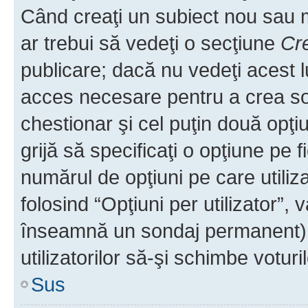
Când creaţi un subiect nou sau mo
ar trebui să vedeţi o secţiune
Cr
publicare; dacă nu vedeţi acest lu
acces necesare pentru a crea son
chestionar şi cel puţin două opţ
grijă să specificaţi o opţiune pe f
numărul de opţiuni pe care utiliza
folosind “Opţiuni per utilizator”, v
înseamnă un sondaj permanent) ş
utilizatorilor să-şi schimbe voturil
Sus