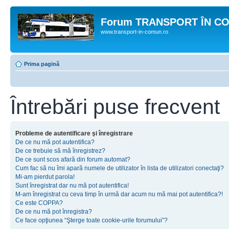
Forum TRANSPORT ÎN C
www.transport-in-comun.ro
Prima pagină
Întrebări puse frecvent
Probleme de autentificare şi înregistrare
De ce nu mă pot autentifica?
De ce trebuie să mă înregistrez?
De ce sunt scos afară din forum automat?
Cum fac să nu îmi apară numele de utilizator în lista de utilizatori conectaţi?
Mi-am pierdut parola!
Sunt înregistrat dar nu mă pot autentifica!
M-am înregistrat cu ceva timp în urmă dar acum nu mă mai pot autentifica?!
Ce este COPPA?
De ce nu mă pot înregistra?
Ce face opţiunea “Şterge toate cookie-urile forumului”?