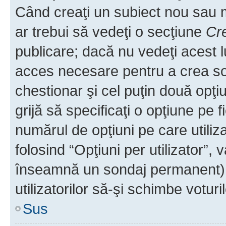
Când creaţi un subiect nou sau mo
ar trebui să vedeţi o secţiune
Cr
publicare; dacă nu vedeţi acest lu
acces necesare pentru a crea son
chestionar şi cel puţin două opţ
grijă să specificaţi o opţiune pe f
numărul de opţiuni pe care utiliza
folosind “Opţiuni per utilizator”, v
înseamnă un sondaj permanent) ş
utilizatorilor să-şi schimbe voturil
Sus