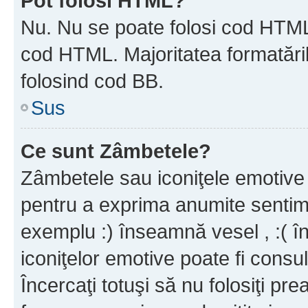
Pot folosi HTML?
Nu. Nu se poate folosi cod HTML c
cod HTML. Majoritatea formatăril
folosind cod BB.
Sus
Ce sunt Zâmbetele?
Zâmbetele sau iconiţele emotive s
pentru a exprima anumite sentim
exemplu :) înseamnă vesel , :( î
iconiţelor emotive poate fi consul
Încercaţi totuşi să nu folosiţi pr