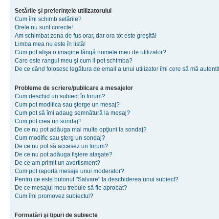
Setările şi preferinţele utilizatorului
Cum îmi schimb setările?
Orele nu sunt corecte!
Am schimbat zona de fus orar, dar ora tot este greşită!
Limba mea nu este în listă!
Cum pot afişa o imagine lângă numele meu de utilizator?
Care este rangul meu şi cum il pot schimba?
De ce când folosesc legătura de email a unui utilizator îmi cere să mă autenti
Probleme de scriere/publicare a mesajelor
Cum deschid un subiect în forum?
Cum pot modifica sau şterge un mesaj?
Cum pot să îmi adaug semnătură la mesaj?
Cum pot crea un sondaj?
De ce nu pot adăuga mai multe opţiuni la sondaj?
Cum modific sau şterg un sondaj?
De ce nu pot să accesez un forum?
De ce nu pot adăuga fişiere ataşate?
De ce am primit un avertisment?
Cum pot raporta mesaje unui moderator?
Pentru ce este butonul "Salvare" la deschiderea unui subiect?
De ce mesajul meu trebuie să fie aprobat?
Cum îmi promovez subiectul?
Formatări şi tipuri de subiecte