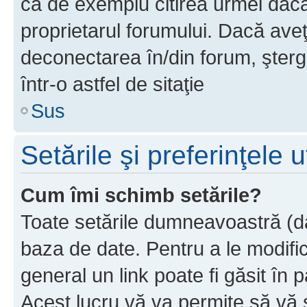
ca de exemplu citirea urmei dacă 
proprietarul forumului. Dacă av
deconectarea în/din forum, şterg
într-o astfel de sitaţie
Sus
Setările şi preferinţele u
Cum îmi schimb setările?
Toate setările dumneavoastră (dac
baza de date. Pentru a le modifica,
general un link poate fi găsit în 
Acest lucru vă va permite să vă sc