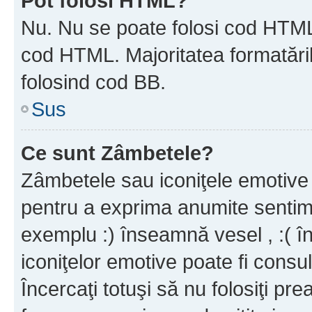
Pot folosi HTML?
Nu. Nu se poate folosi cod HTML c
cod HTML. Majoritatea formatăril
folosind cod BB.
Sus
Ce sunt Zâmbetele?
Zâmbetele sau iconiţele emotive s
pentru a exprima anumite sentim
exemplu :) înseamnă vesel , :( î
iconiţelor emotive poate fi consul
Încercaţi totuşi să nu folosiţi pr