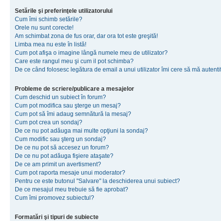
Setările şi preferinţele utilizatorului
Cum îmi schimb setările?
Orele nu sunt corecte!
Am schimbat zona de fus orar, dar ora tot este greşită!
Limba mea nu este în listă!
Cum pot afişa o imagine lângă numele meu de utilizator?
Care este rangul meu şi cum il pot schimba?
De ce când folosesc legătura de email a unui utilizator îmi cere să mă autenti
Probleme de scriere/publicare a mesajelor
Cum deschid un subiect în forum?
Cum pot modifica sau şterge un mesaj?
Cum pot să îmi adaug semnătură la mesaj?
Cum pot crea un sondaj?
De ce nu pot adăuga mai multe opţiuni la sondaj?
Cum modific sau şterg un sondaj?
De ce nu pot să accesez un forum?
De ce nu pot adăuga fişiere ataşate?
De ce am primit un avertisment?
Cum pot raporta mesaje unui moderator?
Pentru ce este butonul "Salvare" la deschiderea unui subiect?
De ce mesajul meu trebuie să fie aprobat?
Cum îmi promovez subiectul?
Formatări şi tipuri de subiecte