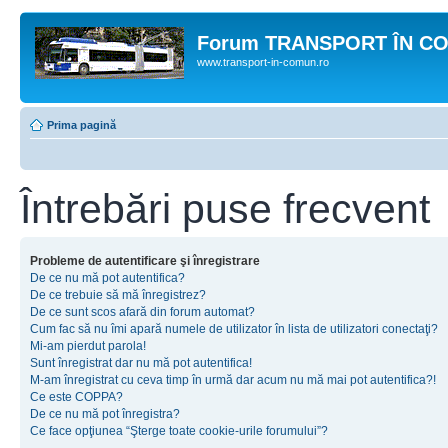
Forum TRANSPORT ÎN C
www.transport-in-comun.ro
Prima pagină
Întrebări puse frecvent
Probleme de autentificare şi înregistrare
De ce nu mă pot autentifica?
De ce trebuie să mă înregistrez?
De ce sunt scos afară din forum automat?
Cum fac să nu îmi apară numele de utilizator în lista de utilizatori conectaţi?
Mi-am pierdut parola!
Sunt înregistrat dar nu mă pot autentifica!
M-am înregistrat cu ceva timp în urmă dar acum nu mă mai pot autentifica?!
Ce este COPPA?
De ce nu mă pot înregistra?
Ce face opţiunea “Şterge toate cookie-urile forumului”?