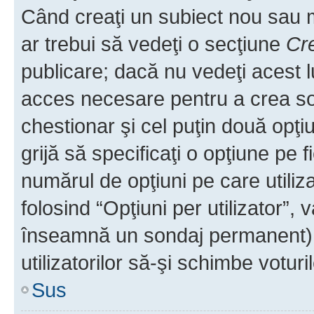
Când creaţi un subiect nou sau mo
ar trebui să vedeţi o secţiune
Cr
publicare; dacă nu vedeţi acest lu
acces necesare pentru a crea son
chestionar şi cel puţin două opţ
grijă să specificaţi o opţiune pe f
numărul de opţiuni pe care utiliza
folosind “Opţiuni per utilizator”, v
înseamnă un sondaj permanent) ş
utilizatorilor să-şi schimbe voturil
Sus