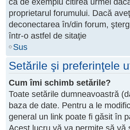
ca de exemplu citirea urmei dacă 
proprietarul forumului. Dacă av
deconectarea în/din forum, şterg
într-o astfel de sitaţie
Sus
Setările şi preferinţele u
Cum îmi schimb setările?
Toate setările dumneavoastră (dac
baza de date. Pentru a le modifica,
general un link poate fi găsit în 
Acest lucru vă va permite să vă sc