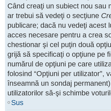
Când creaţi un subiect nou sau mo
ar trebui să vedeţi o secţiune
Cr
publicare; dacă nu vedeţi acest lu
acces necesare pentru a crea son
chestionar şi cel puţin două opţ
grijă să specificaţi o opţiune pe f
numărul de opţiuni pe care utiliza
folosind “Opţiuni per utilizator”, v
înseamnă un sondaj permanent) ş
utilizatorilor să-şi schimbe voturil
Sus