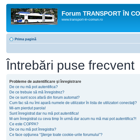
Forum TRANSPORT ÎN C
www.transport-in-comun.ro
Prima pagină
Întrebări puse frecvent
Probleme de autentificare şi înregistrare
De ce nu mă pot autentifica?
De ce trebuie să mă înregistrez?
De ce sunt scos afară din forum automat?
Cum fac să nu îmi apară numele de utilizator în lista de utilizatori conectaţi?
Mi-am pierdut parola!
Sunt înregistrat dar nu mă pot autentifica!
M-am înregistrat cu ceva timp în urmă dar acum nu mă mai pot autentifica?!
Ce este COPPA?
De ce nu mă pot înregistra?
Ce face opţiunea “Şterge toate cookie-urile forumului”?