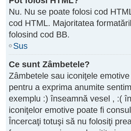
Pot folosi HTML?
Nu. Nu se poate folosi cod HTML c
cod HTML. Majoritatea formatăril
folosind cod BB.
Sus
Ce sunt Zâmbetele?
Zâmbetele sau iconiţele emotive s
pentru a exprima anumite sentim
exemplu :) înseamnă vesel , :( î
iconiţelor emotive poate fi consul
Încercaţi totuşi să nu folosiţi pr