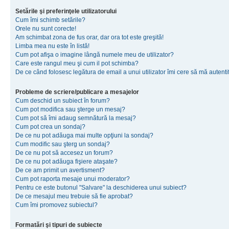
Setările şi preferinţele utilizatorului
Cum îmi schimb setările?
Orele nu sunt corecte!
Am schimbat zona de fus orar, dar ora tot este greşită!
Limba mea nu este în listă!
Cum pot afişa o imagine lângă numele meu de utilizator?
Care este rangul meu şi cum il pot schimba?
De ce când folosesc legătura de email a unui utilizator îmi cere să mă autenti
Probleme de scriere/publicare a mesajelor
Cum deschid un subiect în forum?
Cum pot modifica sau şterge un mesaj?
Cum pot să îmi adaug semnătură la mesaj?
Cum pot crea un sondaj?
De ce nu pot adăuga mai multe opţiuni la sondaj?
Cum modific sau şterg un sondaj?
De ce nu pot să accesez un forum?
De ce nu pot adăuga fişiere ataşate?
De ce am primit un avertisment?
Cum pot raporta mesaje unui moderator?
Pentru ce este butonul "Salvare" la deschiderea unui subiect?
De ce mesajul meu trebuie să fie aprobat?
Cum îmi promovez subiectul?
Formatări şi tipuri de subiecte