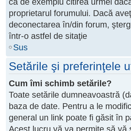
ca de exemplu citirea urmei dacă 
proprietarul forumului. Dacă av
deconectarea în/din forum, şterg
într-o astfel de sitaţie
Sus
Setările şi preferinţele u
Cum îmi schimb setările?
Toate setările dumneavoastră (dac
baza de date. Pentru a le modifica,
general un link poate fi găsit în 
Acest lucru vă va permite să vă sc