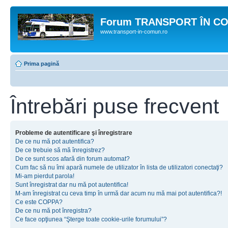
Forum TRANSPORT ÎN C
www.transport-in-comun.ro
Prima pagină
Întrebări puse frecvent
Probleme de autentificare şi înregistrare
De ce nu mă pot autentifica?
De ce trebuie să mă înregistrez?
De ce sunt scos afară din forum automat?
Cum fac să nu îmi apară numele de utilizator în lista de utilizatori conectaţi?
Mi-am pierdut parola!
Sunt înregistrat dar nu mă pot autentifica!
M-am înregistrat cu ceva timp în urmă dar acum nu mă mai pot autentifica?!
Ce este COPPA?
De ce nu mă pot înregistra?
Ce face opţiunea “Şterge toate cookie-urile forumului”?