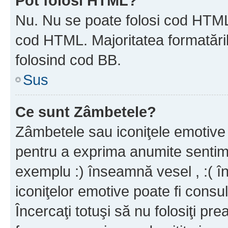
Pot folosi HTML?
Nu. Nu se poate folosi cod HTML c
cod HTML. Majoritatea formatăril
folosind cod BB.
Sus
Ce sunt Zâmbetele?
Zâmbetele sau iconiţele emotive s
pentru a exprima anumite sentim
exemplu :) înseamnă vesel , :( î
iconiţelor emotive poate fi consul
Încercaţi totuşi să nu folosiţi pr