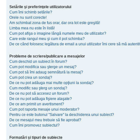
Setările şi preferinţele utilizatorului
Cum îmi schimb setările?
Orele nu sunt corecte!
Am schimbat zona de fus orar, dar ora tot este greşită!
Limba mea nu este în listă!
Cum pot afişa o imagine lângă numele meu de utilizator?
Care este rangul meu şi cum il pot schimba?
De ce când folosesc legătura de email a unui utilizator îmi cere să mă autenti
Probleme de scriere/publicare a mesajelor
Cum deschid un subiect în forum?
Cum pot modifica sau şterge un mesaj?
Cum pot să îmi adaug semnătură la mesaj?
Cum pot crea un sondaj?
De ce nu pot adăuga mai multe opţiuni la sondaj?
Cum modific sau şterg un sondaj?
De ce nu pot să accesez un forum?
De ce nu pot adăuga fişiere ataşate?
De ce am primit un avertisment?
Cum pot raporta mesaje unui moderator?
Pentru ce este butonul "Salvare" la deschiderea unui subiect?
De ce mesajul meu trebuie să fie aprobat?
Cum îmi promovez subiectul?
Formatări şi tipuri de subiecte