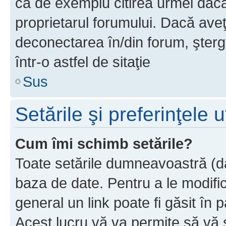
ca de exemplu citirea urmei dacă 
proprietarul forumului. Dacă av
deconectarea în/din forum, şterg
într-o astfel de sitaţie
Sus
Setările şi preferinţele u
Cum îmi schimb setările?
Toate setările dumneavoastră (dac
baza de date. Pentru a le modifica,
general un link poate fi găsit în 
Acest lucru vă va permite să vă sc