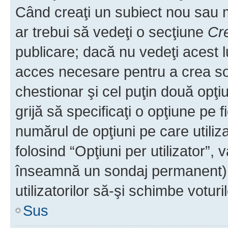
Când creaţi un subiect nou sau mo
ar trebui să vedeţi o secţiune
Cr
publicare; dacă nu vedeţi acest lu
acces necesare pentru a crea son
chestionar şi cel puţin două opţ
grijă să specificaţi o opţiune pe f
numărul de opţiuni pe care utiliza
folosind “Opţiuni per utilizator”, v
înseamnă un sondaj permanent) ş
utilizatorilor să-şi schimbe voturil
Sus