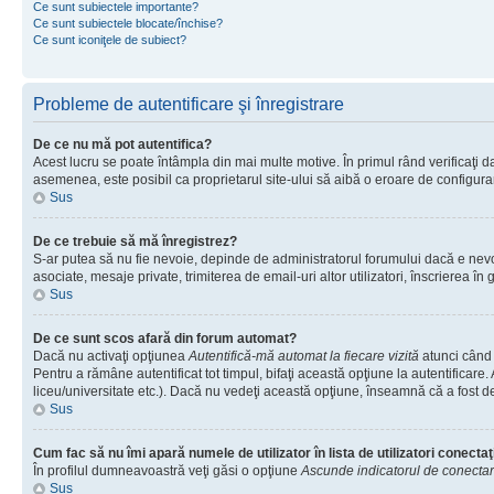
Ce sunt subiectele importante?
Ce sunt subiectele blocate/închise?
Ce sunt iconiţele de subiect?
Probleme de autentificare şi înregistrare
De ce nu mă pot autentifica?
Acest lucru se poate întâmpla din mai multe motive. În primul rând verificaţi dac
asemenea, este posibil ca proprietarul site-ului să aibă o eroare de configura
Sus
De ce trebuie să mă înregistrez?
S-ar putea să nu fie nevoie, depinde de administratorul forumului dacă e nevoie
asociate, mesaje private, trimiterea de email-uri altor utilizatori, înscrierea
Sus
De ce sunt scos afară din forum automat?
Dacă nu activaţi opţiunea
Autentifică-mă automat la fiecare vizită
atunci când 
Pentru a rămâne autentificat tot timpul, bifaţi această opţiune la autentificare
liceu/universitate etc.). Dacă nu vedeţi această opţiune, înseamnă că a fost d
Sus
Cum fac să nu îmi apară numele de utilizator în lista de utilizatori conectaţ
În profilul dumneavoastră veţi găsi o opţiune
Ascunde indicatorul de conecta
Sus