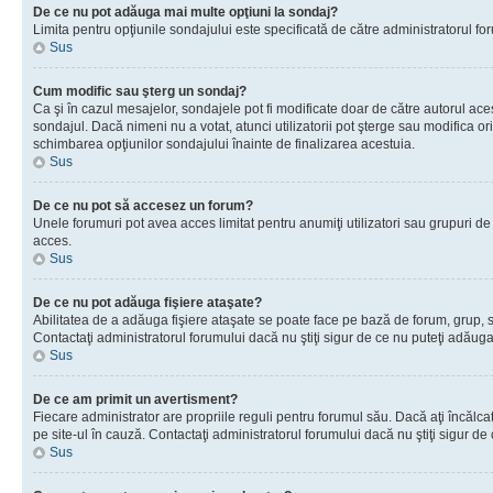
De ce nu pot adăuga mai multe opţiuni la sondaj?
Limita pentru opţiunile sondajului este specificată de către administratorul fo
Sus
Cum modific sau şterg un sondaj?
Ca şi în cazul mesajelor, sondajele pot fi modificate doar de către autorul ac
sondajul. Dacă nimeni nu a votat, atunci utilizatorii pot şterge sau modifica o
schimbarea opţiunilor sondajului înainte de finalizarea acestuia.
Sus
De ce nu pot să accesez un forum?
Unele forumuri pot avea acces limitat pentru anumiţi utilizatori sau grupuri de
acces.
Sus
De ce nu pot adăuga fişiere ataşate?
Abilitatea de a adăuga fişiere ataşate se poate face pe bază de forum, grup, sau
Contactaţi administratorul forumului dacă nu ştiţi sigur de ce nu puteţi adăuga 
Sus
De ce am primit un avertisment?
Fiecare administrator are propriile reguli pentru forumul său. Dacă aţi încălc
pe site-ul în cauză. Contactaţi administratorul forumului dacă nu ştiţi sigur de 
Sus