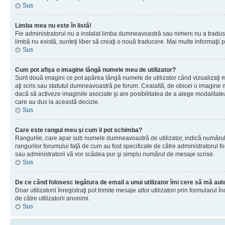
Sus
Limba mea nu este în listă!
Fie administratorul nu a instalat limba dumneavoastră sau nimeni nu a tradus 
limbă nu există, sunteţi liber să creaţi o nouă traducere. Mai multe informaţii po
Sus
Cum pot afişa o imagine lângă numele meu de utilizator?
Sunt două imagini ce pot apărea lângă numele de utilizator când vizualizaţi 
aţi scris sau statutul dumneavoastră pe forum. Cealaltă, de obicei o imagine 
dacă să activeze imaginile asociate şi are posibilitatea de a alege modalitatea 
care au dus la această decizie.
Sus
Care este rangul meu şi cum il pot schimba?
Rangurile, care apar sub numele dumneavoastră de utilizator, indică numărul de
rangurilor forumului faţă de cum au fost specificate de către administratorul f
sau administratorii vă vor scădea pur şi simplu numărul de mesaje scrise.
Sus
De ce când folosesc legătura de email a unui utilizator îmi cere să mă aute
Doar utilizatorii înregistraţi pot trimite mesaje altor utilizatori prin formular
de către utilizatorii anonimi.
Sus