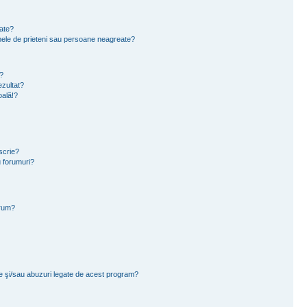
eate?
e mele de prieteni sau persoane neagreate?
?
zultat?
oală!?
scrie?
 forumuri?
orum?
ce şi/sau abuzuri legate de acest program?