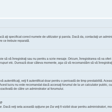
ă aţi specificat corect numele de utilizator şi parola. Dacă da, contactaţi un administ
re ce trebuie reparată.
 să vă înregistraţi sau nu pentru a scrie mesaje. Oricum, înregistrarea vă va oferi ac
 în grupuri etc. Durează doar câteva momente, aşa că vă recomandăm să vă înregistraţ
vă autentificaţi, veţi fi autentificat doar pentru o perioadă de timp prestabilită. A
. Acest lucru nu este recomandat dacă accesaţi forumul de la un calculator public, cum 
ezactivată de către un adminstrator al forumului.
i?
re
. Dacă veţi seta această opţiune pe
Da
veţi fi vizibil doar pentru administratori, 