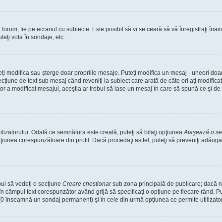
orum, fie pe ecranul cu subiecte. Este posibil să vi se ceară să vă înregistraţi înain
teţi vota în sondaje, etc.
uteţi modifica sau şterge doar propriile mesaje. Puteţi modifica un mesaj - uneori d
cţiune de text sub mesaj când reveniţi la subiect care arată de câte ori aţi modific
a modificat mesajul, aceştia ar trebui să lase un mesaj în care să spună ce şi de ce
lizatorului. Odată ce semnătura este creată, puteţi să bifaţi opţiunea
Ataşează o s
unea corespunzătoare din profil. Dacă procedaţi astfel, puteţi să preveniţi adăug
bui să vedeţi o secţiune
Creare chestionar
sub zona principală de publicare; dacă nu
 în câmpul text corespunzător având grijă să specificaţi o opţiune pe fiecare rând. Put
lui (0 înseamnă un sondaj permanent) şi în cele din urmă opţiunea ce permite utilizator