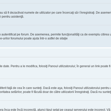
 sau să fi dezactivat numele de utilizator pe care încercaţi să-l înregistraţi. De aseme
i pentru asistenţă.
 autentificat pe forum. De asemenea, permite funcţionalităţi ca de exemplu citirea u
rilor forumului poate ajuta într-o astfel de sitaţie
 date. Pentru a le modifica, folosiţi Panoul utilizatorului; în general un link poate f
erit faţă de cea în care sunteţi. Dacă este aşa, folosiţi Panoul utilizatorului pentru 
itatea setărilor, poate fi făcută doar de către utilizatorii înregistraţi. Dacă nu sunte
ora înca este încă incorectă, atunci tipul setat pe ceasul serverului este incorect. 