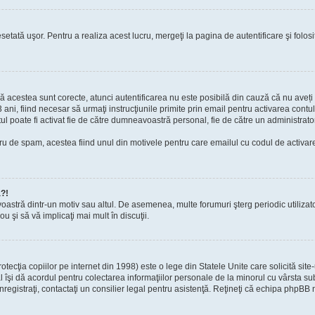
setată uşor. Pentru a realiza acest lucru, mergeţi la pagina de autentificare şi folosi
acă acestea sunt corecte, atunci autentificarea nu este posibilă din cauză că nu aveți a
 ani, fiind necesar să urmaţi instrucţiunile primite prin email pentru activarea contul
contul poate fi activat fie de către dumneavoastră personal, fie de către un administrato
filtru de spam, acestea fiind unul din motivele pentru care emailul cu codul de activ
a?!
avoastră dintr-un motiv sau altul. De asemenea, multe forumuri şterg periodic utiliza
u şi să vă implicaţi mai mult în discuţii.
cţia copiilor pe internet din 1998) este o lege din Statele Unite care solicită site-
gal îşi dă acordul pentru colectarea informaţiilor personale de la minorul cu vârsta 
 înregistraţi, contactaţi un consilier legal pentru asistenţă. Reţineţi că echipa phpBB 