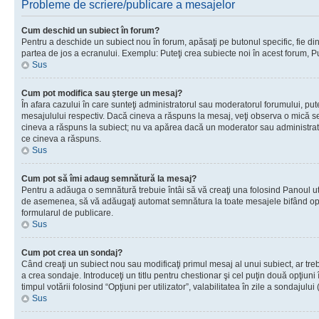
Probleme de scriere/publicare a mesajelor
Cum deschid un subiect în forum?
Pentru a deschide un subiect nou în forum, apăsaţi pe butonul specific, fie din f
partea de jos a ecranului. Exemplu: Puteţi crea subiecte noi în acest forum, Pu
Sus
Cum pot modifica sau şterge un mesaj?
În afara cazului în care sunteţi administratorul sau moderatorul forumului, p
mesajulului respectiv. Dacă cineva a răspuns la mesaj, veţi observa o mică se
cineva a răspuns la subiect; nu va apărea dacă un moderator sau administrator 
ce cineva a răspuns.
Sus
Cum pot să îmi adaug semnătură la mesaj?
Pentru a adăuga o semnătură trebuie întâi să vă creaţi una folosind Panoul uti
de asemenea, să vă adăugaţi automat semnătura la toate mesajele bifând opţi
formularul de publicare.
Sus
Cum pot crea un sondaj?
Când creaţi un subiect nou sau modificaţi primul mesaj al unui subiect, ar tre
a crea sondaje. Introduceţi un titlu pentru chestionar şi cel puţin două opţiuni
timpul votării folosind “Opţiuni per utilizator”, valabilitatea în zile a sondaju
Sus