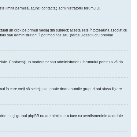
te limita permisă, atunci contactaţi administratorul forumului.
ctuaţi un click pe primul mesaj din subiect; acesta este întotdeauna asociat cu
rii sau administratorii îl pot modifica sau şterge. Acest lucru previne
peciale. Contactaţi un moderator sau administratorul forumului pentru a vă da
ul în care vreţi să scrieţi, sau poate doar anumite grupuri pot ataşa fişiere.
tratorului şi grupul phpBB nu are nimic de-a face cu avertismentele acordate