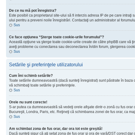
De ce nu mă pot înregistra?
Este posibil ca proprietarul site-ului să fi interzis adresa IP de pe care intraţi
ului pentru a preveni noile înregistrări. Contactaţi un administrator al forumulu
Sus
Ce face opţiunea “Şterge toate cookie-urile forumului”?
Această opţiune va şterge toate cookie-urile create de către phpBB care vă ţin
aveţi probleme cu conectarea sau deconectarea în/din forum, ştergerea cookie-u
Sus
Setările şi preferinţele utilizatorului
Cum îmi schimb setările?
Toate setările dumneavoastră (dacă sunteţi înregistrat) sunt păstrate în baza de
vă schimbaţi toate setările şi preferinţele.
Sus
Orele nu sunt corecte!
S-ar putea ca dumneavoastră să vedeţi orele afişate dintr-o zonă cu fus orar dif
Bucureşti, Londra, Paris, etc. Reţineţi că schimbarea zonei de fus orar, ca major
Sus
Am schimbat zona de fus orar, dar ora tot este greşită!
Dacă sunteţi sigur că aţi setat zona de fus orar şi ora de vară/DST corect dar 