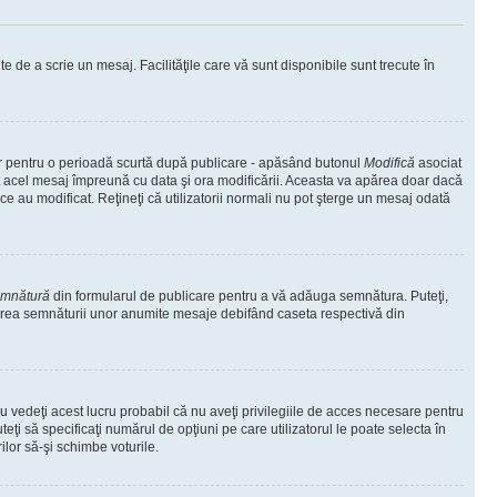
te de a scrie un mesaj. Facilităţile care vă sunt disponibile sunt trecute în
oar pentru o perioadă scurtă după publicare - apăsând butonul
Modifică
asociat
at acel mesaj împreună cu data şi ora modificării. Aceasta va apărea doar dacă
 au modificat. Reţineţi că utilizatorii normali nu pot şterge un mesaj odată
emnătură
din formularul de publicare pentru a vă adăuga semnătura. Puteţi,
area semnăturii unor anumite mesaje debifând caseta respectivă din
 vedeţi acest lucru probabil că nu aveţi privilegiile de acces necesare pentru
eţi să specificaţi numărul de opţiuni pe care utilizatorul le poate selecta în
ilor să-şi schimbe voturile.