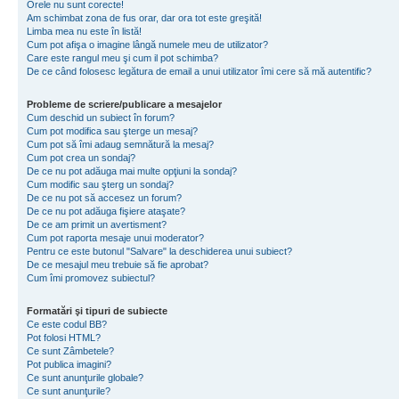
Orele nu sunt corecte!
Am schimbat zona de fus orar, dar ora tot este greşită!
Limba mea nu este în listă!
Cum pot afişa o imagine lângă numele meu de utilizator?
Care este rangul meu şi cum il pot schimba?
De ce când folosesc legătura de email a unui utilizator îmi cere să mă autentific?
Probleme de scriere/publicare a mesajelor
Cum deschid un subiect în forum?
Cum pot modifica sau şterge un mesaj?
Cum pot să îmi adaug semnătură la mesaj?
Cum pot crea un sondaj?
De ce nu pot adăuga mai multe opţiuni la sondaj?
Cum modific sau şterg un sondaj?
De ce nu pot să accesez un forum?
De ce nu pot adăuga fişiere ataşate?
De ce am primit un avertisment?
Cum pot raporta mesaje unui moderator?
Pentru ce este butonul "Salvare" la deschiderea unui subiect?
De ce mesajul meu trebuie să fie aprobat?
Cum îmi promovez subiectul?
Formatări şi tipuri de subiecte
Ce este codul BB?
Pot folosi HTML?
Ce sunt Zâmbetele?
Pot publica imagini?
Ce sunt anunţurile globale?
Ce sunt anunţurile?