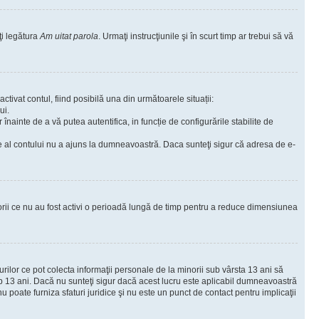
ţi legătura
Am uitat parola
. Urmaţi instrucţiunile şi în scurt timp ar trebui să vă
ctivat contul, fiind posibilă una din următoarele situații:
ui.
r înainte de a vă putea autentifica, in funcție de configurările stabilite de
are al contului nu a ajuns la dumneavoastră. Daca sunteţi sigur că adresa de e-
torii ce nu au fost activi o perioadă lungă de timp pentru a reduce dimensiunea
urilor ce pot colecta informaţii personale de la minorii sub vârsta 13 ani să
sub 13 ani. Dacă nu sunteţi sigur dacă acest lucru este aplicabil dumneavoastră
nu poate furniza sfaturi juridice şi nu este un punct de contact pentru implicaţii