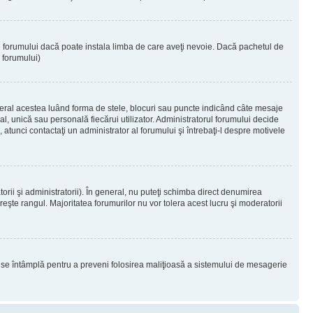
ul forumului dacă poate instala limba de care aveţi nevoie. Dacă pachetul de
r forumului)
eral acestea luând forma de stele, blocuri sau puncte indicând câte mesaje
, unică sau personală fiecărui utilizator. Administratorul forumului decide
 atunci contactaţi un administrator al forumului şi întrebaţi-l despre motivele
rii şi administratorii). În general, nu puteţi schimba direct denumirea
eşte rangul. Majoritatea forumurilor nu vor tolera acest lucru şi moderatorii
lucru se întâmplă pentru a preveni folosirea maliţioasă a sistemului de mesagerie