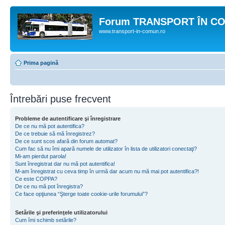
Forum TRANSPORT ÎN C
www.transport-in-comun.ro
Prima pagină
Întrebări puse frecvent
Probleme de autentificare şi înregistrare
De ce nu mă pot autentifica?
De ce trebuie să mă înregistrez?
De ce sunt scos afară din forum automat?
Cum fac să nu îmi apară numele de utilizator în lista de utilizatori conectaţi?
Mi-am pierdut parola!
Sunt înregistrat dar nu mă pot autentifica!
M-am înregistrat cu ceva timp în urmă dar acum nu mă mai pot autentifica?!
Ce este COPPA?
De ce nu mă pot înregistra?
Ce face opţiunea “Şterge toate cookie-urile forumului”?
Setările şi preferinţele utilizatorului
Cum îmi schimb setările?