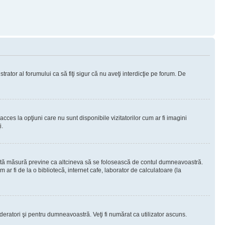
rator al forumului ca să fiţi sigur că nu aveţi interdicţie pe forum. De
ces la opţiuni care nu sunt disponibile vizitatorilor cum ar fi imagini
i.
ceastă măsură previne ca altcineva să se folosească de contul dumneavoastră.
ar fi de la o bibliotecă, internet cafe, laborator de calculatoare (la
moderatori şi pentru dumneavoastră. Veţi fi numărat ca utilizator ascuns.