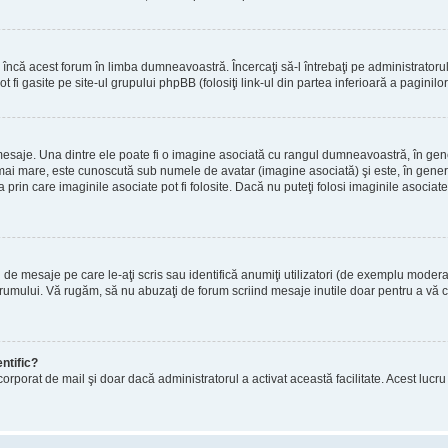
încă acest forum în limba dumneavoastră. Încercaţi să-l întrebaţi pe administrator
t fi gasite pe site-ul grupului phpBB (folosiţi link-ul din partea inferioară a paginilo
mesaje. Una dintre ele poate fi o imagine asociată cu rangul dumneavoastră, în gen
mai mare, este cunoscută sub numele de avatar (imagine asociată) şi este, în general
prin care imaginile asociate pot fi folosite. Dacă nu puteţi folosi imaginile asociate,
 mesaje pe care le-aţi scris sau identifică anumiţi utilizatori (de exemplu moderato
orumului. Vă rugăm, să nu abuzaţi de forum scriind mesaje inutile doar pentru a vă cr
ntific?
ul încorporat de mail şi doar dacă administratorul a activat această facilitate. Acest 