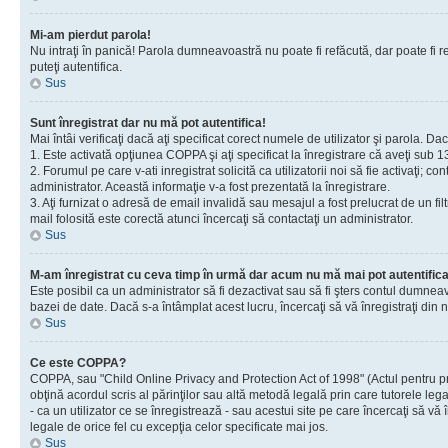
Mi-am pierdut parola!
Nu intraţi în panică! Parola dumneavoastră nu poate fi refăcută, dar poate fi re
puteţi autentifica.
Sus
Sunt înregistrat dar nu mă pot autentifica!
Mai întâi verificaţi dacă aţi specificat corect numele de utilizator şi parola. D
1. Este activată opţiunea COPPA şi aţi specificat la înregistrare că aveţi sub 13
2. Forumul pe care v-ati inregistrat solicită ca utilizatorii noi să fie activaţi; 
administrator. Această informaţie v-a fost prezentată la înregistrare.
3. Aţi furnizat o adresă de email invalidă sau mesajul a fost prelucrat de un 
mail folosită este corectă atunci încercaţi să contactaţi un administrator.
Sus
M-am înregistrat cu ceva timp în urmă dar acum nu mă mai pot autentific
Este posibil ca un administrator să fi dezactivat sau să fi şters contul dumne
bazei de date. Dacă s-a întâmplat acest lucru, încercaţi să vă înregistraţi din no
Sus
Ce este COPPA?
COPPA, sau "Child Online Privacy and Protection Act of 1998" (Actul pentru prote
obţină acordul scris al părinţilor sau altă metodă legală prin care tutorele le
- ca un utilizator ce se înregistrează - sau acestui site pe care încercaţi să vă
legale de orice fel cu excepţia celor specificate mai jos.
Sus