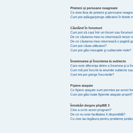
Prieteni şi persoane neagreate
Ce este lista de prieteni şi persoane neagr
Cum pot adăuga/şterge utilizatori în listel
Căutând în forumuri
Cum pot să caut într-un forum sau forumuri
De ce căutarea mea nu returnează niciun re
De ce căutarea mea returnează o pagină g
Cum pot căuta utilizatori?
Cum pot găsi mesajele şi subiectele mele?
Însemnarea şi înscrierea la subiecte
Care este diferenţa dintre a însemna şi a în
Cum mă pot înscrie la anumite subiecte sau
Cum imi pot şterge înscrierile?
Fişiere ataşate
Ce fişiere ataşate sunt permise pe acest f
Cum pot găsi toate fişierele ataşate proprii?
Întrebări despre phpBB 3
Cine a scris acest program?
De ce nu este facilitatea X disponibilă?
Cu cine iau legătura pentru probleme juridi