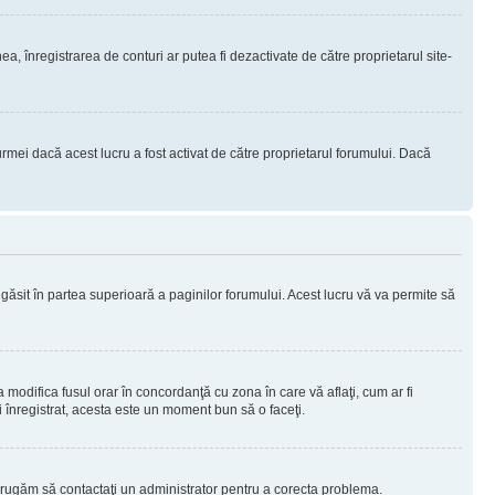
nea, înregistrarea de conturi ar putea fi dezactivate de către proprietarul site-
rmei dacă acest lucru a fost activat de către proprietarul forumului. Dacă
i găsit în partea superioară a paginilor forumului. Acest lucru vă va permite să
a modifica fusul orar în concordanţă cu zona în care vă aflaţi, cum ar fi
ţi înregistrat, acesta este un moment bun să o faceţi.
Vă rugăm să contactaţi un administrator pentru a corecta problema.