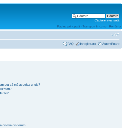
Căutare avansată
Pagina principală - Transport în comun România
FAQ
Înregistrare
Autentificare
i cum pot să mă asociez unuia?
lizatori?
ferite?
a cineva din forum!