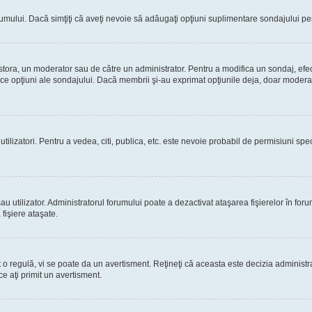
rumului. Dacă simţiţi că aveţi nevoie să adăugaţi opţiuni suplimentare sondajului pes
estora, un moderator sau de către un administrator. Pentru a modifica un sondaj, efe
rice opţiuni ale sondajului. Dacă membrii şi-au exprimat opţiunile deja, doar moderato
 utilizatori. Pentru a vedea, citi, publica, etc. este nevoie probabil de permisiuni s
 utilizator. Administratorul forumului poate a dezactivat ataşarea fişierelor în forum
fişiere ataşate.
at o regulă, vi se poate da un avertisment. Reţineţi că aceasta este decizia adminis
ce aţi primit un avertisment.