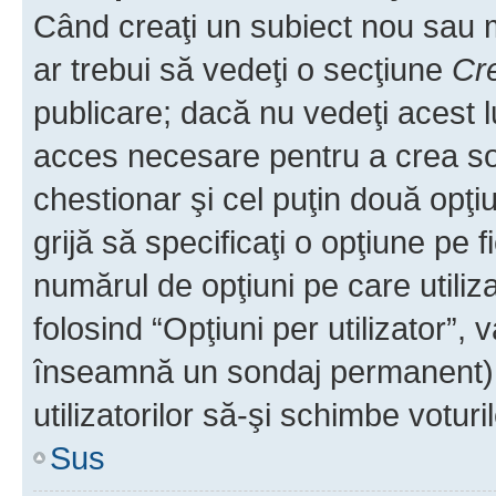
Când creaţi un subiect nou sau mo
ar trebui să vedeţi o secţiune
Cr
publicare; dacă nu vedeţi acest lu
acces necesare pentru a crea son
chestionar şi cel puţin două opţ
grijă să specificaţi o opţiune pe f
numărul de opţiuni pe care utiliza
folosind “Opţiuni per utilizator”, v
înseamnă un sondaj permanent) ş
utilizatorilor să-şi schimbe voturil
Sus