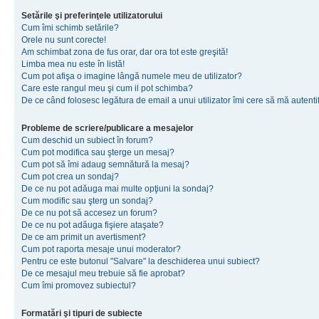
Setările şi preferinţele utilizatorului
Cum îmi schimb setările?
Orele nu sunt corecte!
Am schimbat zona de fus orar, dar ora tot este greşită!
Limba mea nu este în listă!
Cum pot afişa o imagine lângă numele meu de utilizator?
Care este rangul meu şi cum il pot schimba?
De ce când folosesc legătura de email a unui utilizator îmi cere să mă autenti
Probleme de scriere/publicare a mesajelor
Cum deschid un subiect în forum?
Cum pot modifica sau şterge un mesaj?
Cum pot să îmi adaug semnătură la mesaj?
Cum pot crea un sondaj?
De ce nu pot adăuga mai multe opţiuni la sondaj?
Cum modific sau şterg un sondaj?
De ce nu pot să accesez un forum?
De ce nu pot adăuga fişiere ataşate?
De ce am primit un avertisment?
Cum pot raporta mesaje unui moderator?
Pentru ce este butonul "Salvare" la deschiderea unui subiect?
De ce mesajul meu trebuie să fie aprobat?
Cum îmi promovez subiectul?
Formatări şi tipuri de subiecte