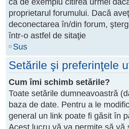
ca de exemplu citirea urmei dacă 
proprietarul forumului. Dacă av
deconectarea în/din forum, şterg
într-o astfel de sitaţie
Sus
Setările şi preferinţele u
Cum îmi schimb setările?
Toate setările dumneavoastră (dac
baza de date. Pentru a le modifica,
general un link poate fi găsit în 
Acest lucru vă va permite să vă sc