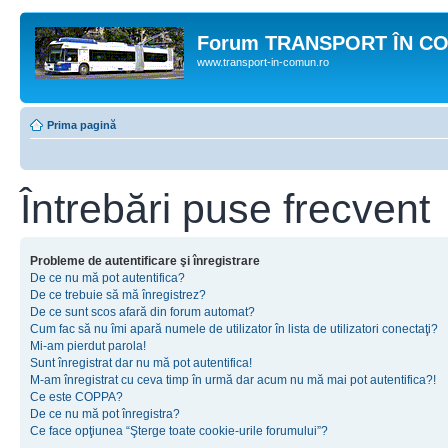
Forum TRANSPORT ÎN C
www.transport-in-comun.ro
Prima pagină
Întrebări puse frecvent
Probleme de autentificare şi înregistrare
De ce nu mă pot autentifica?
De ce trebuie să mă înregistrez?
De ce sunt scos afară din forum automat?
Cum fac să nu îmi apară numele de utilizator în lista de utilizatori conectaţi?
Mi-am pierdut parola!
Sunt înregistrat dar nu mă pot autentifica!
M-am înregistrat cu ceva timp în urmă dar acum nu mă mai pot autentifica?!
Ce este COPPA?
De ce nu mă pot înregistra?
Ce face opţiunea “Şterge toate cookie-urile forumului”?