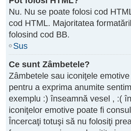
Pot folosi HTML?
Nu. Nu se poate folosi cod HTML c
cod HTML. Majoritatea formatăril
folosind cod BB.
Sus
Ce sunt Zâmbetele?
Zâmbetele sau iconiţele emotive s
pentru a exprima anumite sentim
exemplu :) înseamnă vesel , :( î
iconiţelor emotive poate fi consul
Încercaţi totuşi să nu folosiţi pr