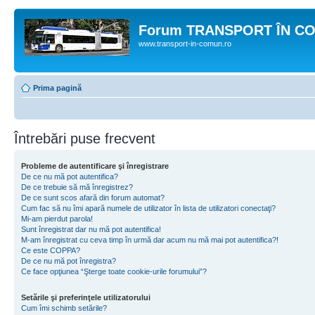
Forum TRANSPORT ÎN C
www.transport-in-comun.ro
Prima pagină
Întrebări puse frecvent
Probleme de autentificare şi înregistrare
De ce nu mă pot autentifica?
De ce trebuie să mă înregistrez?
De ce sunt scos afară din forum automat?
Cum fac să nu îmi apară numele de utilizator în lista de utilizatori conectaţi?
Mi-am pierdut parola!
Sunt înregistrat dar nu mă pot autentifica!
M-am înregistrat cu ceva timp în urmă dar acum nu mă mai pot autentifica?!
Ce este COPPA?
De ce nu mă pot înregistra?
Ce face opţiunea “Şterge toate cookie-urile forumului”?
Setările şi preferinţele utilizatorului
Cum îmi schimb setările?