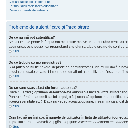
Ce sunt subiectele importante?
Ce sunt subiectele blocate/închise?
Ce sunt iconiţele de subiect?
Probleme de autentificare şi înregistrare
De ce nu mă pot autentifica?
Acest lucru se poate întâmpla din mai multe motive. În primul rând verificaţi dac
asemenea, este posibil ca proprietarul site-ului să aibă o eroare de configura
Sus
De ce trebuie să mă înregistrez?
S-ar putea să nu fie nevoie, depinde de administratorul forumului dacă e nevoie
asociate, mesaje private, trimiterea de email-uri altor utilizatori, înscrierea
Sus
De ce sunt scos afară din forum automat?
Dacă nu activaţi opţiunea
Autentifică-mă automat la fiecare vizită
atunci când 
Pentru a rămâne autentificat tot timpul, bifaţi această opţiune la autentificare
liceu/universitate etc.). Dacă nu vedeţi această opţiune, înseamnă că a fost d
Sus
Cum fac să nu îmi apară numele de utilizator în lista de utilizatori conectaţ
În profilul dumneavoastră veţi găsi o opţiune
Ascunde indicatorul de conecta
Sus