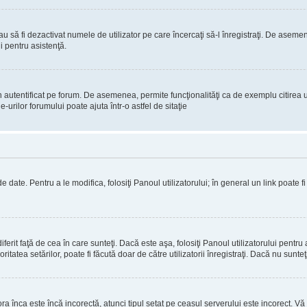
 sau să fi dezactivat numele de utilizator pe care încercaţi să-l înregistraţi. De aseme
i pentru asistenţă.
 autentificat pe forum. De asemenea, permite funcţionalităţi ca de exemplu citirea u
rilor forumului poate ajuta într-o astfel de sitaţie
 date. Pentru a le modifica, folosiţi Panoul utilizatorului; în general un link poate f
erit faţă de cea în care sunteţi. Dacă este aşa, folosiţi Panoul utilizatorului pentru 
itatea setărilor, poate fi făcută doar de către utilizatorii înregistraţi. Dacă nu sunte
ora înca este încă incorectă, atunci tipul setat pe ceasul serverului este incorect. 