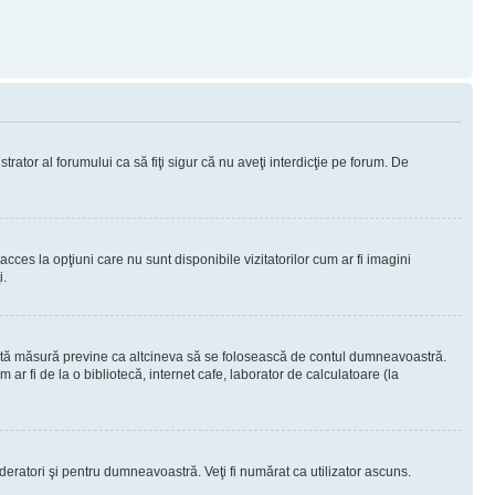
rator al forumului ca să fiţi sigur că nu aveţi interdicţie pe forum. De
ces la opţiuni care nu sunt disponibile vizitatorilor cum ar fi imagini
i.
ceastă măsură previne ca altcineva să se folosească de contul dumneavoastră.
ar fi de la o bibliotecă, internet cafe, laborator de calculatoare (la
moderatori şi pentru dumneavoastră. Veţi fi numărat ca utilizator ascuns.