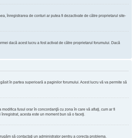
nea, înregistrarea de conturi ar putea fi dezactivate de către proprietarul site-
rmei dacă acest lucru a fost activat de către proprietarul forumului. Dacă
i găsit în partea superioară a paginilor forumului. Acest lucru vă va permite să
a modifica fusul orar în concordanţă cu zona în care vă aflaţi, cum ar fi
ţi înregistrat, acesta este un moment bun să o faceţi.
Vă rugăm să contactaţi un administrator pentru a corecta problema.