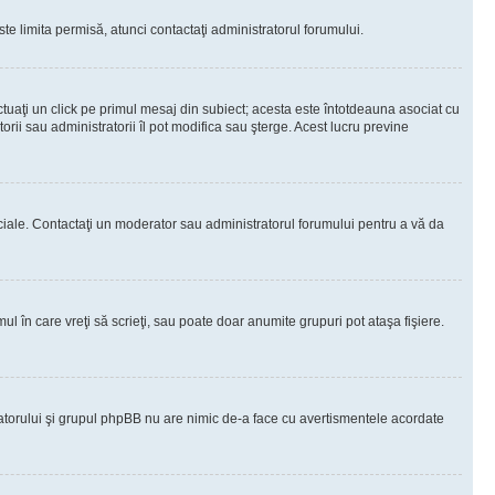
te limita permisă, atunci contactaţi administratorul forumului.
ctuaţi un click pe primul mesaj din subiect; acesta este întotdeauna asociat cu
rii sau administratorii îl pot modifica sau şterge. Acest lucru previne
peciale. Contactaţi un moderator sau administratorul forumului pentru a vă da
ul în care vreţi să scrieţi, sau poate doar anumite grupuri pot ataşa fişiere.
tratorului şi grupul phpBB nu are nimic de-a face cu avertismentele acordate