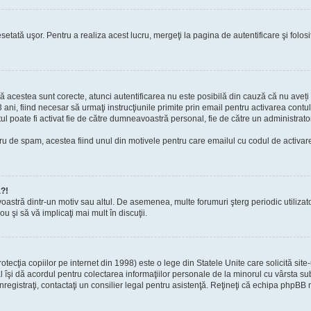
setată uşor. Pentru a realiza acest lucru, mergeţi la pagina de autentificare şi folosi
acă acestea sunt corecte, atunci autentificarea nu este posibilă din cauză că nu aveți a
 ani, fiind necesar să urmaţi instrucţiunile primite prin email pentru activarea contul
contul poate fi activat fie de către dumneavoastră personal, fie de către un administrato
filtru de spam, acestea fiind unul din motivele pentru care emailul cu codul de activ
a?!
avoastră dintr-un motiv sau altul. De asemenea, multe forumuri şterg periodic utiliza
u şi să vă implicaţi mai mult în discuţii.
cţia copiilor pe internet din 1998) este o lege din Statele Unite care solicită site-
gal îşi dă acordul pentru colectarea informaţiilor personale de la minorul cu vârsta 
 înregistraţi, contactaţi un consilier legal pentru asistenţă. Reţineţi că echipa phpBB 