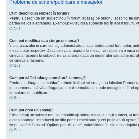
Probleme de scriere/publicare a mesajelor
Cum deschid un subiect în forum?
Pentru a deschide un subiect nou în forum, apăsaţi pe butonul specific, fie din f
partea de jos a ecranului. Exemplu: Puteţi crea subiecte noi în acest forum, Pu
Sus
Cum pot modifica sau şterge un mesaj?
În afara cazului în care sunteţi administratorul sau moderatorul forumului, p
mesajulului respectiv. Dacă cineva a răspuns la mesaj, veţi observa o mică se
cineva a răspuns la subiect; nu va apărea dacă un moderator sau administrator 
ce cineva a răspuns.
Sus
Cum pot să îmi adaug semnătură la mesaj?
Pentru a adăuga o semnătură trebuie întâi să vă creaţi una folosind Panoul uti
de asemenea, să vă adăugaţi automat semnătura la toate mesajele bifând opţi
formularul de publicare.
Sus
Cum pot crea un sondaj?
Când creaţi un subiect nou sau modificaţi primul mesaj al unui subiect, ar tre
a crea sondaje. Introduceţi un titlu pentru chestionar şi cel puţin două opţiuni
timpul votării folosind “Opţiuni per utilizator”, valabilitatea în zile a sondaju
Sus