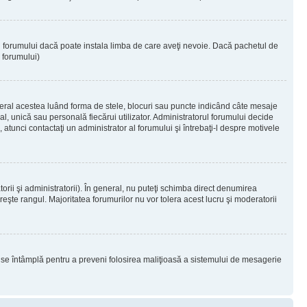
ul forumului dacă poate instala limba de care aveţi nevoie. Dacă pachetul de
r forumului)
eral acestea luând forma de stele, blocuri sau puncte indicând câte mesaje
, unică sau personală fiecărui utilizator. Administratorul forumului decide
 atunci contactaţi un administrator al forumului şi întrebaţi-l despre motivele
rii şi administratorii). În general, nu puteţi schimba direct denumirea
eşte rangul. Majoritatea forumurilor nu vor tolera acest lucru şi moderatorii
lucru se întâmplă pentru a preveni folosirea maliţioasă a sistemului de mesagerie