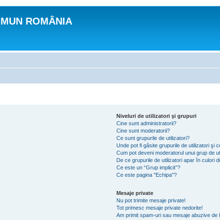
OMUN ROMÂNIA
Niveluri de utilizatori şi grupuri
Cine sunt administratorii?
Cine sunt moderatorii?
Ce sunt grupurile de utilizatori?
Unde pot fi găsite grupurile de utilizatori ş
Cum pot deveni moderatorul unui grup de uti
De ce grupurile de utilizatori apar în culori di
Ce este un “Grup implicit”?
Ce este pagina "Echipa"?
Mesaje private
Nu pot trimite mesaje private!
Tot primesc mesaje private nedorite!
Am primit spam-uri sau mesaje abuzive de l