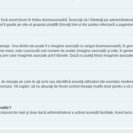
încă acest forum în limba dumneavoastră. Încercaţi să-l întrebaţi pe administrator
t fi gasite pe site-ul grupului phpBB (folosiţi link-ul din partea inferioară a paginilo
mesaje. Una dintre ele poate fi o imagine asociată cu rangul dumneavoastră, în gen
mai mare, este cunoscută sub numele de avatar (imagine asociată) şi este, în general
prin care imaginile asociate pot fi folosite. Dacă nu puteţi folosi imaginile asociate,
 mesaje pe care le-aţi scris sau identifică anumiţi utilizatori (de exemplu moderato
orumului. Vă rugăm, să nu abuzaţi de forum scriind mesaje inutile doar pentru a vă cr
ntific?
ul încorporat de mail şi doar dacă administratorul a activat această facilitate. Acest 