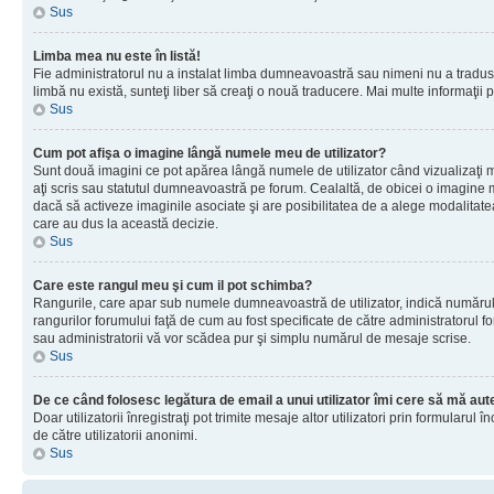
Sus
Limba mea nu este în listă!
Fie administratorul nu a instalat limba dumneavoastră sau nimeni nu a tradus 
limbă nu există, sunteţi liber să creaţi o nouă traducere. Mai multe informaţii po
Sus
Cum pot afişa o imagine lângă numele meu de utilizator?
Sunt două imagini ce pot apărea lângă numele de utilizator când vizualizaţi 
aţi scris sau statutul dumneavoastră pe forum. Cealaltă, de obicei o imagine 
dacă să activeze imaginile asociate şi are posibilitatea de a alege modalitatea 
care au dus la această decizie.
Sus
Care este rangul meu şi cum il pot schimba?
Rangurile, care apar sub numele dumneavoastră de utilizator, indică numărul de
rangurilor forumului faţă de cum au fost specificate de către administratorul f
sau administratorii vă vor scădea pur şi simplu numărul de mesaje scrise.
Sus
De ce când folosesc legătura de email a unui utilizator îmi cere să mă aute
Doar utilizatorii înregistraţi pot trimite mesaje altor utilizatori prin formular
de către utilizatorii anonimi.
Sus