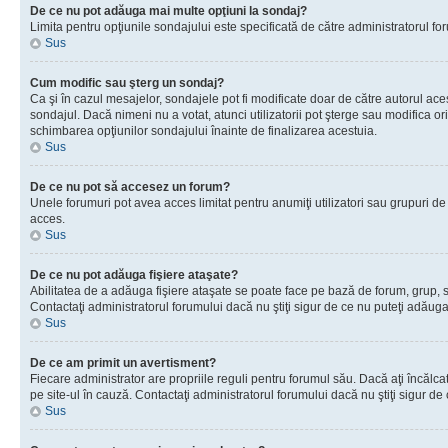
De ce nu pot adăuga mai multe opţiuni la sondaj?
Limita pentru opţiunile sondajului este specificată de către administratorul fo
Sus
Cum modific sau şterg un sondaj?
Ca şi în cazul mesajelor, sondajele pot fi modificate doar de către autorul ac
sondajul. Dacă nimeni nu a votat, atunci utilizatorii pot şterge sau modifica o
schimbarea opţiunilor sondajului înainte de finalizarea acestuia.
Sus
De ce nu pot să accesez un forum?
Unele forumuri pot avea acces limitat pentru anumiţi utilizatori sau grupuri de
acces.
Sus
De ce nu pot adăuga fişiere ataşate?
Abilitatea de a adăuga fişiere ataşate se poate face pe bază de forum, grup, sau
Contactaţi administratorul forumului dacă nu ştiţi sigur de ce nu puteţi adăuga 
Sus
De ce am primit un avertisment?
Fiecare administrator are propriile reguli pentru forumul său. Dacă aţi încălc
pe site-ul în cauză. Contactaţi administratorul forumului dacă nu ştiţi sigur de 
Sus