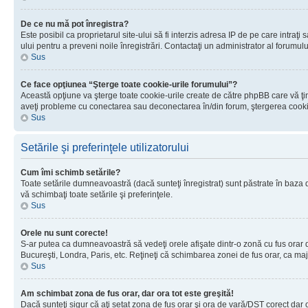
De ce nu mă pot înregistra?
Este posibil ca proprietarul site-ului să fi interzis adresa IP de pe care intraţi
ului pentru a preveni noile înregistrări. Contactaţi un administrator al forumulu
Sus
Ce face opţiunea “Şterge toate cookie-urile forumului”?
Această opţiune va şterge toate cookie-urile create de către phpBB care vă ţin
aveţi probleme cu conectarea sau deconectarea în/din forum, ştergerea cookie-u
Sus
Setările şi preferinţele utilizatorului
Cum îmi schimb setările?
Toate setările dumneavoastră (dacă sunteţi înregistrat) sunt păstrate în baza de
vă schimbaţi toate setările şi preferinţele.
Sus
Orele nu sunt corecte!
S-ar putea ca dumneavoastră să vedeţi orele afişate dintr-o zonă cu fus orar dif
Bucureşti, Londra, Paris, etc. Reţineţi că schimbarea zonei de fus orar, ca major
Sus
Am schimbat zona de fus orar, dar ora tot este greşită!
Dacă sunteţi sigur că aţi setat zona de fus orar şi ora de vară/DST corect dar 