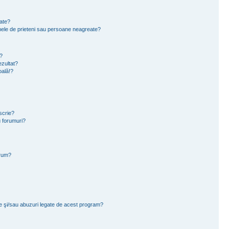
eate?
e mele de prieteni sau persoane neagreate?
?
zultat?
oală!?
scrie?
 forumuri?
orum?
ce şi/sau abuzuri legate de acest program?