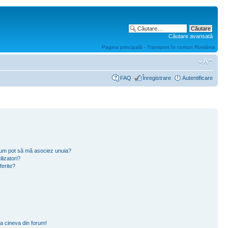
Căutare avansată
Pagina principală - Transport în comun România
FAQ
Înregistrare
Autentificare
i cum pot să mă asociez unuia?
lizatori?
ferite?
a cineva din forum!