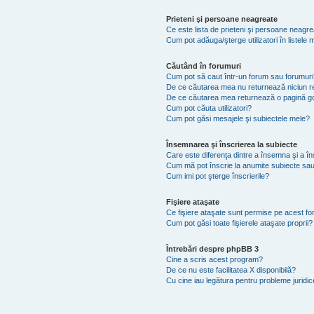
Prieteni şi persoane neagreate
Ce este lista de prieteni şi persoane neagr
Cum pot adăuga/şterge utilizatori în listel
Căutând în forumuri
Cum pot să caut într-un forum sau forumuri
De ce căutarea mea nu returnează niciun re
De ce căutarea mea returnează o pagină g
Cum pot căuta utilizatori?
Cum pot găsi mesajele şi subiectele mele?
Însemnarea şi înscrierea la subiecte
Care este diferenţa dintre a însemna şi a în
Cum mă pot înscrie la anumite subiecte sau
Cum imi pot şterge înscrierile?
Fişiere ataşate
Ce fişiere ataşate sunt permise pe acest f
Cum pot găsi toate fişierele ataşate proprii?
Întrebări despre phpBB 3
Cine a scris acest program?
De ce nu este facilitatea X disponibilă?
Cu cine iau legătura pentru probleme juridi