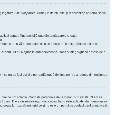
ţi legătura
Am uitat parola
. Urmaţi instrucţiunile şi în scurt timp ar trebui să vă
ctivat contul, fiind posibilă una din următoarele situații:
ui.
r înainte de a vă putea autentifica, in funcție de configurările stabilite de
are al contului nu a ajuns la dumneavoastră. Daca sunteţi sigur că adresa de e-
torii ce nu au fost activi o perioadă lungă de timp pentru a reduce dimensiunea
urilor ce pot colecta informaţii personale de la minorii sub vârsta 13 ani să
sub 13 ani. Dacă nu sunteţi sigur dacă acest lucru este aplicabil dumneavoastră
nu poate furniza sfaturi juridice şi nu este un punct de contact pentru implicaţii