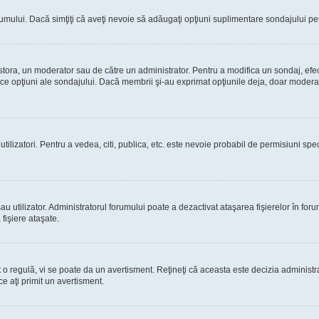
rumului. Dacă simţiţi că aveţi nevoie să adăugaţi opţiuni suplimentare sondajului pes
estora, un moderator sau de către un administrator. Pentru a modifica un sondaj, efe
rice opţiuni ale sondajului. Dacă membrii şi-au exprimat opţiunile deja, doar moderato
 utilizatori. Pentru a vedea, citi, publica, etc. este nevoie probabil de permisiuni s
 utilizator. Administratorul forumului poate a dezactivat ataşarea fişierelor în forum
fişiere ataşate.
at o regulă, vi se poate da un avertisment. Reţineţi că aceasta este decizia adminis
ce aţi primit un avertisment.