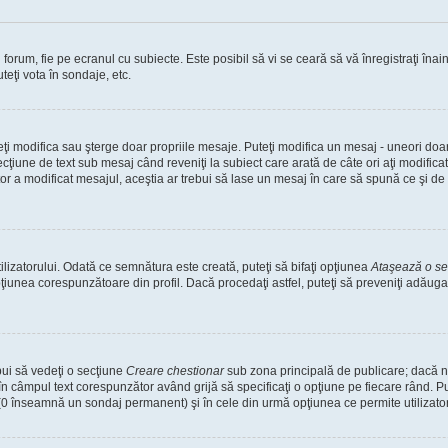
orum, fie pe ecranul cu subiecte. Este posibil să vi se ceară să vă înregistraţi înain
teţi vota în sondaje, etc.
uteţi modifica sau şterge doar propriile mesaje. Puteţi modifica un mesaj - uneori d
cţiune de text sub mesaj când reveniţi la subiect care arată de câte ori aţi modific
a modificat mesajul, aceştia ar trebui să lase un mesaj în care să spună ce şi de ce
lizatorului. Odată ce semnătura este creată, puteţi să bifaţi opţiunea
Ataşează o s
unea corespunzătoare din profil. Dacă procedaţi astfel, puteţi să preveniţi adăug
bui să vedeţi o secţiune
Creare chestionar
sub zona principală de publicare; dacă nu
 în câmpul text corespunzător având grijă să specificaţi o opţiune pe fiecare rând. Put
lui (0 înseamnă un sondaj permanent) şi în cele din urmă opţiunea ce permite utilizator