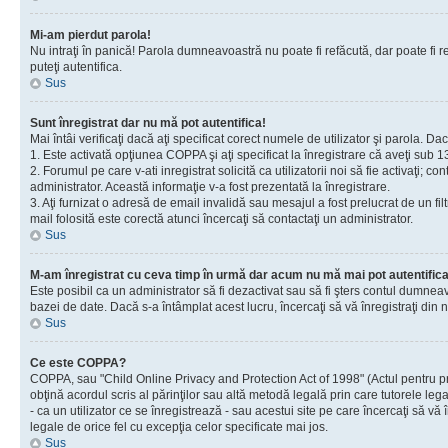
Mi-am pierdut parola!
Nu intraţi în panică! Parola dumneavoastră nu poate fi refăcută, dar poate fi re
puteţi autentifica.
Sus
Sunt înregistrat dar nu mă pot autentifica!
Mai întâi verificaţi dacă aţi specificat corect numele de utilizator şi parola. D
1. Este activată opţiunea COPPA şi aţi specificat la înregistrare că aveţi sub 13
2. Forumul pe care v-ati inregistrat solicită ca utilizatorii noi să fie activaţi; 
administrator. Această informaţie v-a fost prezentată la înregistrare.
3. Aţi furnizat o adresă de email invalidă sau mesajul a fost prelucrat de un 
mail folosită este corectă atunci încercaţi să contactaţi un administrator.
Sus
M-am înregistrat cu ceva timp în urmă dar acum nu mă mai pot autentific
Este posibil ca un administrator să fi dezactivat sau să fi şters contul dumne
bazei de date. Dacă s-a întâmplat acest lucru, încercaţi să vă înregistraţi din no
Sus
Ce este COPPA?
COPPA, sau "Child Online Privacy and Protection Act of 1998" (Actul pentru prote
obţină acordul scris al părinţilor sau altă metodă legală prin care tutorele le
- ca un utilizator ce se înregistrează - sau acestui site pe care încercaţi să vă
legale de orice fel cu excepţia celor specificate mai jos.
Sus