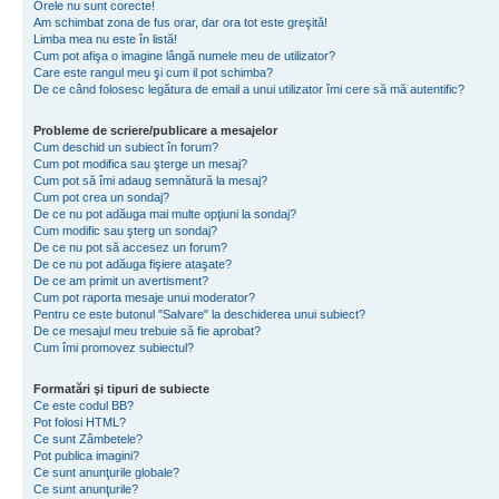
Orele nu sunt corecte!
Am schimbat zona de fus orar, dar ora tot este greşită!
Limba mea nu este în listă!
Cum pot afişa o imagine lângă numele meu de utilizator?
Care este rangul meu şi cum il pot schimba?
De ce când folosesc legătura de email a unui utilizator îmi cere să mă autentific?
Probleme de scriere/publicare a mesajelor
Cum deschid un subiect în forum?
Cum pot modifica sau şterge un mesaj?
Cum pot să îmi adaug semnătură la mesaj?
Cum pot crea un sondaj?
De ce nu pot adăuga mai multe opţiuni la sondaj?
Cum modific sau şterg un sondaj?
De ce nu pot să accesez un forum?
De ce nu pot adăuga fişiere ataşate?
De ce am primit un avertisment?
Cum pot raporta mesaje unui moderator?
Pentru ce este butonul "Salvare" la deschiderea unui subiect?
De ce mesajul meu trebuie să fie aprobat?
Cum îmi promovez subiectul?
Formatări şi tipuri de subiecte
Ce este codul BB?
Pot folosi HTML?
Ce sunt Zâmbetele?
Pot publica imagini?
Ce sunt anunţurile globale?
Ce sunt anunţurile?