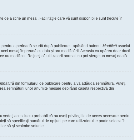
te de a scrie un mesaj. Facilităţile care vă sunt disponibile sunt trecute în
oar pentru o perioadă scurtă după publicare - apăsând butonul
Modifică
asociat
at acel mesaj împreună cu data şi ora modificării. Aceasta va apărea doar dacă
 au modificat. Reţineţi că utilizatorii normali nu pot şterge un mesaj odată
emnătură
din formularul de publicare pentru a vă adăuga semnătura. Puteţi,
area semnăturii unor anumite mesaje debifând caseta respectivă din
 vedeţi acest lucru probabil că nu aveţi privilegiile de acces necesare pentru
eţi să specificaţi numărul de opţiuni pe care utilizatorul le poate selecta în
ilor să-şi schimbe voturile.