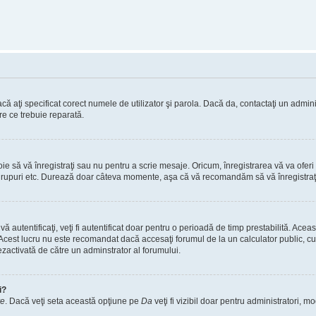
ă aţi specificat corect numele de utilizator şi parola. Dacă da, contactaţi un administ
re ce trebuie reparată.
 să vă înregistraţi sau nu pentru a scrie mesaje. Oricum, înregistrarea vă va oferi ac
 în grupuri etc. Durează doar câteva momente, aşa că vă recomandăm să vă înregistraţ
vă autentificaţi, veţi fi autentificat doar pentru o perioadă de timp prestabilită. A
. Acest lucru nu este recomandat dacă accesaţi forumul de la un calculator public, cum 
ezactivată de către un adminstrator al forumului.
i?
re
. Dacă veţi seta această opţiune pe
Da
veţi fi vizibil doar pentru administratori, 