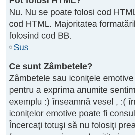
Pot folosi HTML?
Nu. Nu se poate folosi cod HTML c
cod HTML. Majoritatea formatăril
folosind cod BB.
Sus
Ce sunt Zâmbetele?
Zâmbetele sau iconiţele emotive s
pentru a exprima anumite sentim
exemplu :) înseamnă vesel , :( î
iconiţelor emotive poate fi consul
Încercaţi totuşi să nu folosiţi pr