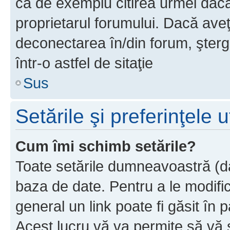
ca de exemplu citirea urmei dacă 
proprietarul forumului. Dacă av
deconectarea în/din forum, şterg
într-o astfel de sitaţie
Sus
Setările şi preferinţele u
Cum îmi schimb setările?
Toate setările dumneavoastră (dac
baza de date. Pentru a le modifica,
general un link poate fi găsit în 
Acest lucru vă va permite să vă sc