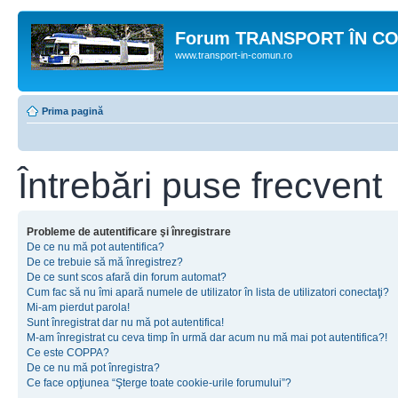
Forum TRANSPORT ÎN C
www.transport-in-comun.ro
Prima pagină
Întrebări puse frecvent
Probleme de autentificare şi înregistrare
De ce nu mă pot autentifica?
De ce trebuie să mă înregistrez?
De ce sunt scos afară din forum automat?
Cum fac să nu îmi apară numele de utilizator în lista de utilizatori conectaţi?
Mi-am pierdut parola!
Sunt înregistrat dar nu mă pot autentifica!
M-am înregistrat cu ceva timp în urmă dar acum nu mă mai pot autentifica?!
Ce este COPPA?
De ce nu mă pot înregistra?
Ce face opţiunea “Şterge toate cookie-urile forumului”?