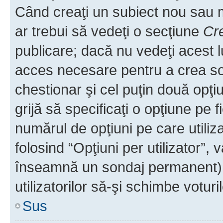
Când creaţi un subiect nou sau mo
ar trebui să vedeţi o secţiune
Cr
publicare; dacă nu vedeţi acest lu
acces necesare pentru a crea son
chestionar şi cel puţin două opţ
grijă să specificaţi o opţiune pe f
numărul de opţiuni pe care utiliza
folosind “Opţiuni per utilizator”, v
înseamnă un sondaj permanent) ş
utilizatorilor să-şi schimbe voturil
Sus