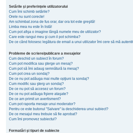
Setările şi preferinţele utilizatorului
Cum îmi schimb setările?
Orele nu sunt corecte!
Am schimbat zona de fus orar, dar ora tot este greşită!
Limba mea nu este în listă!
Cum pot afişa o imagine lângă numele meu de utilizator?
Care este rangul meu şi cum il pot schimba?
De ce când folosesc legătura de email a unui utilizator îmi cere să mă autenti
Probleme de scriere/publicare a mesajelor
Cum deschid un subiect în forum?
Cum pot modifica sau şterge un mesaj?
Cum pot să îmi adaug semnătură la mesaj?
Cum pot crea un sondaj?
De ce nu pot adăuga mai multe opţiuni la sondaj?
Cum modific sau şterg un sondaj?
De ce nu pot să accesez un forum?
De ce nu pot adăuga fişiere ataşate?
De ce am primit un avertisment?
Cum pot raporta mesaje unui moderator?
Pentru ce este butonul "Salvare" la deschiderea unui subiect?
De ce mesajul meu trebuie să fie aprobat?
Cum îmi promovez subiectul?
Formatări şi tipuri de subiecte