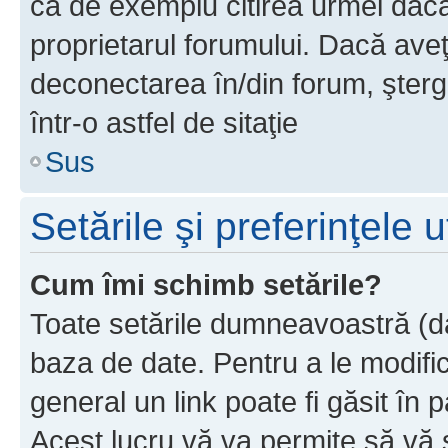
ca de exemplu citirea urmei dacă 
proprietarul forumului. Dacă av
deconectarea în/din forum, şterg
într-o astfel de sitaţie
Sus
Setările şi preferinţele u
Cum îmi schimb setările?
Toate setările dumneavoastră (dac
baza de date. Pentru a le modifica,
general un link poate fi găsit în 
Acest lucru vă va permite să vă sc