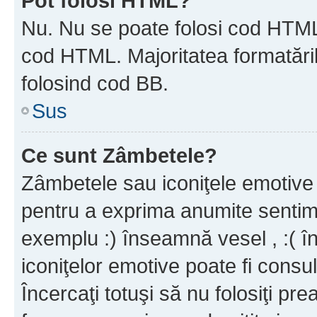
Pot folosi HTML?
Nu. Nu se poate folosi cod HTML c
cod HTML. Majoritatea formatăril
folosind cod BB.
Sus
Ce sunt Zâmbetele?
Zâmbetele sau iconiţele emotive s
pentru a exprima anumite sentim
exemplu :) înseamnă vesel , :( î
iconiţelor emotive poate fi consul
Încercaţi totuşi să nu folosiţi pr