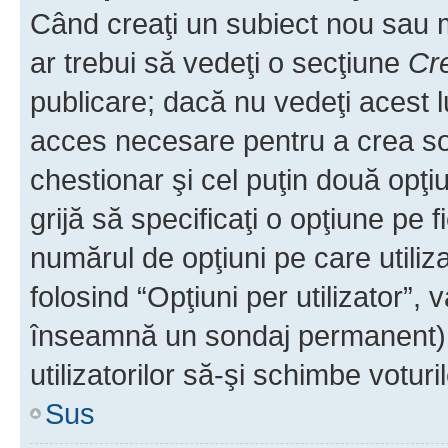
Când creaţi un subiect nou sau mo
ar trebui să vedeţi o secţiune
Cr
publicare; dacă nu vedeţi acest lu
acces necesare pentru a crea son
chestionar şi cel puţin două opţ
grijă să specificaţi o opţiune pe f
numărul de opţiuni pe care utiliza
folosind “Opţiuni per utilizator”, v
înseamnă un sondaj permanent) ş
utilizatorilor să-şi schimbe voturil
Sus