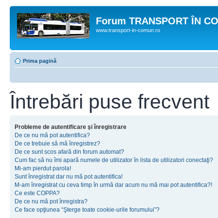
Forum TRANSPORT ÎN C
www.transport-in-comun.ro
Prima pagină
Întrebări puse frecvent
Probleme de autentificare şi înregistrare
De ce nu mă pot autentifica?
De ce trebuie să mă înregistrez?
De ce sunt scos afară din forum automat?
Cum fac să nu îmi apară numele de utilizator în lista de utilizatori conectaţi?
Mi-am pierdut parola!
Sunt înregistrat dar nu mă pot autentifica!
M-am înregistrat cu ceva timp în urmă dar acum nu mă mai pot autentifica?!
Ce este COPPA?
De ce nu mă pot înregistra?
Ce face opţiunea “Şterge toate cookie-urile forumului”?