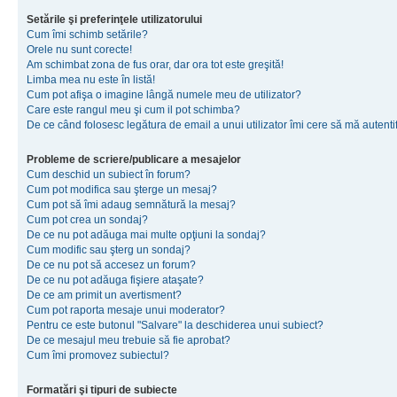
Setările şi preferinţele utilizatorului
Cum îmi schimb setările?
Orele nu sunt corecte!
Am schimbat zona de fus orar, dar ora tot este greşită!
Limba mea nu este în listă!
Cum pot afişa o imagine lângă numele meu de utilizator?
Care este rangul meu şi cum il pot schimba?
De ce când folosesc legătura de email a unui utilizator îmi cere să mă autenti
Probleme de scriere/publicare a mesajelor
Cum deschid un subiect în forum?
Cum pot modifica sau şterge un mesaj?
Cum pot să îmi adaug semnătură la mesaj?
Cum pot crea un sondaj?
De ce nu pot adăuga mai multe opţiuni la sondaj?
Cum modific sau şterg un sondaj?
De ce nu pot să accesez un forum?
De ce nu pot adăuga fişiere ataşate?
De ce am primit un avertisment?
Cum pot raporta mesaje unui moderator?
Pentru ce este butonul "Salvare" la deschiderea unui subiect?
De ce mesajul meu trebuie să fie aprobat?
Cum îmi promovez subiectul?
Formatări şi tipuri de subiecte