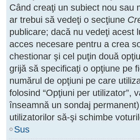
Când creaţi un subiect nou sau mo
ar trebui să vedeţi o secţiune
Cr
publicare; dacă nu vedeţi acest lu
acces necesare pentru a crea son
chestionar şi cel puţin două opţ
grijă să specificaţi o opţiune pe f
numărul de opţiuni pe care utiliza
folosind “Opţiuni per utilizator”, v
înseamnă un sondaj permanent) ş
utilizatorilor să-şi schimbe voturil
Sus