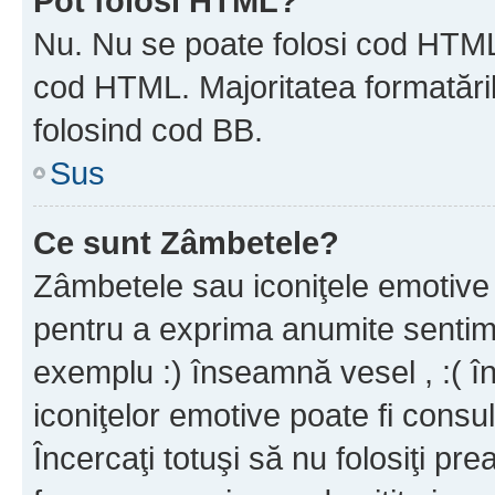
Pot folosi HTML?
Nu. Nu se poate folosi cod HTML c
cod HTML. Majoritatea formatăril
folosind cod BB.
Sus
Ce sunt Zâmbetele?
Zâmbetele sau iconiţele emotive s
pentru a exprima anumite sentim
exemplu :) înseamnă vesel , :( î
iconiţelor emotive poate fi consul
Încercaţi totuşi să nu folosiţi pr