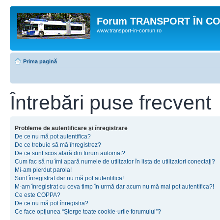
Forum TRANSPORT ÎN C
www.transport-in-comun.ro
Prima pagină
Întrebări puse frecvent
Probleme de autentificare şi înregistrare
De ce nu mă pot autentifica?
De ce trebuie să mă înregistrez?
De ce sunt scos afară din forum automat?
Cum fac să nu îmi apară numele de utilizator în lista de utilizatori conectaţi?
Mi-am pierdut parola!
Sunt înregistrat dar nu mă pot autentifica!
M-am înregistrat cu ceva timp în urmă dar acum nu mă mai pot autentifica?!
Ce este COPPA?
De ce nu mă pot înregistra?
Ce face opţiunea “Şterge toate cookie-urile forumului”?