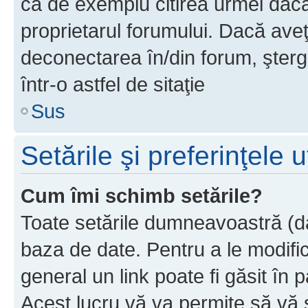
ca de exemplu citirea urmei dacă 
proprietarul forumului. Dacă av
deconectarea în/din forum, şterg
într-o astfel de sitaţie
Sus
Setările şi preferinţele u
Cum îmi schimb setările?
Toate setările dumneavoastră (dac
baza de date. Pentru a le modifica,
general un link poate fi găsit în 
Acest lucru vă va permite să vă sc