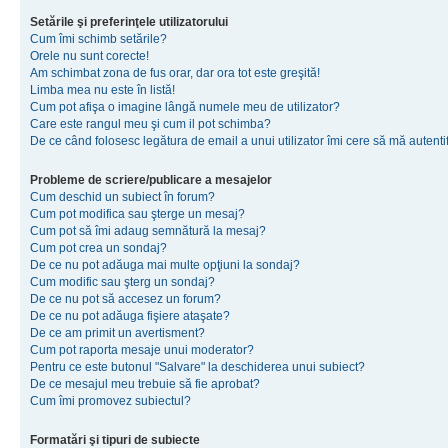
Setările şi preferinţele utilizatorului
Cum îmi schimb setările?
Orele nu sunt corecte!
Am schimbat zona de fus orar, dar ora tot este greşită!
Limba mea nu este în listă!
Cum pot afişa o imagine lângă numele meu de utilizator?
Care este rangul meu şi cum il pot schimba?
De ce când folosesc legătura de email a unui utilizator îmi cere să mă autenti
Probleme de scriere/publicare a mesajelor
Cum deschid un subiect în forum?
Cum pot modifica sau şterge un mesaj?
Cum pot să îmi adaug semnătură la mesaj?
Cum pot crea un sondaj?
De ce nu pot adăuga mai multe opţiuni la sondaj?
Cum modific sau şterg un sondaj?
De ce nu pot să accesez un forum?
De ce nu pot adăuga fişiere ataşate?
De ce am primit un avertisment?
Cum pot raporta mesaje unui moderator?
Pentru ce este butonul "Salvare" la deschiderea unui subiect?
De ce mesajul meu trebuie să fie aprobat?
Cum îmi promovez subiectul?
Formatări şi tipuri de subiecte